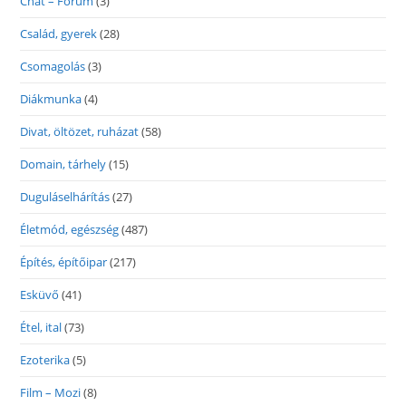
Chat – Fórum
(3)
Család, gyerek
(28)
Csomagolás
(3)
Diákmunka
(4)
Divat, öltözet, ruházat
(58)
Domain, tárhely
(15)
Duguláselhárítás
(27)
Életmód, egészség
(487)
Építés, építőipar
(217)
Esküvő
(41)
Étel, ital
(73)
Ezoterika
(5)
Film – Mozi
(8)