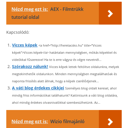
Nézd meg ezt is:
AEX - Filmtrükk
tutorial oldal
Kapcsolódó:
Vicces képek
<a href=”http://heretacsko.hu” title=”Vicces
képek”>Vicces képek</a> határtalan mennyiségben, mókás képekkel és
videókkal fűszerezve! Ha te is erre vágysz és végre nevetnél...
Szórakozz nálunk!
Vicces képek lettek feltöltve oldalunkra, melyek
megtekinthetők oldalunkon. Minden mennyiségben megtalálhatóak és
naponta frissítés alatt állnak, hogy a képek cserélődjenek...
A váti blog érdekes cikkjei
Személyes blog oldalt keresel, ahol
mindig friss információkat találhatunk? Kattintsunk a váti blog oldalára,
ahol mindig érdekes olvasnivalókkal szembesülhetünk. Az...
Nézd meg ezt is:
Wizio filmajánló