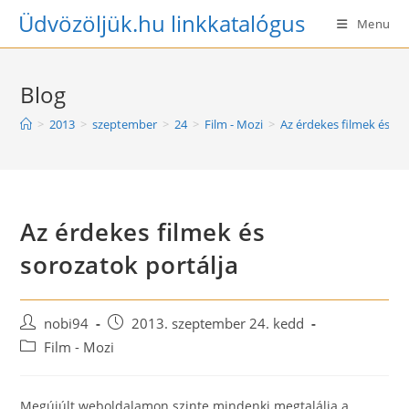
Skip
Üdvözöljük.hu linkkatalógus
Menu
to
content
Blog
>
2013
>
szeptember
>
24
>
Film - Mozi
>
Az érdekes filmek és so
Az érdekes filmek és
sorozatok portálja
Post
Post
nobi94
2013. szeptember 24. kedd
author:
published:
Post
Film - Mozi
category:
Megújúlt weboldalamon szinte mindenki megtalálja a