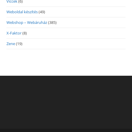
Viccek
(6)
Weboldal készítés
(49)
Webshop – Webáruház
(385)
X-Faktor
(8)
Zene
(19)