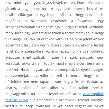
lesz, mint egy hagyományos festék esetén. Pont ezért azzal
járunk a legjobban, ha ezt egy szakemberre bízzuk és
inkább ellátogatunk egy kozmetikába. De hogyan is néz ki
magának a szempilla festésnek a folyamata egy
szépségszalonban? Az egész egy allergia teszttel kezdődik,
mely során egy keveset felvisznek a tartós festékből a hölgy
füle mögé. Ezután 24 órát kell várni és ha nem jelentkeznek
az említett területen bőrirritációra utaló jelek, akkor a festék
felvihető a szempillára. Az első lépés, hogy a szempillákat
alaposan megtisztítsuk, hiszen ha azok zsírosak, vagy
koszosak, akkor a nem tudják majd megfelelően beszívni a
festéket. Ha ez megvan, akkor a szempillák környékét, vagyis
a szemhéjakat vazelinnel kell bekenni, hogy ezen
bőrfelületeken nem tapadhasson meg a festék. Ezután az
alsó szempillák alá bekerülhet az alátét. Mikor ezzel is
megvagyunk akkor jöhet a festéknek a felvitele.
A szempillák
festése során
a pigmenteket a szempillák tövétől haladva
visszük fel szép óvatosan. Mikor ezzel végeztünk, akkor