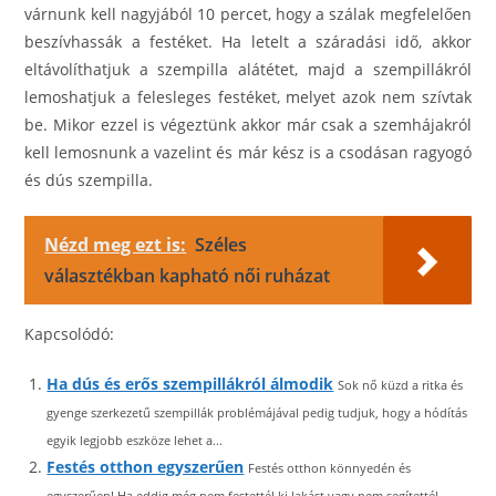
várnunk kell nagyjából 10 percet, hogy a szálak megfelelően
beszívhassák a festéket. Ha letelt a száradási idő, akkor
eltávolíthatjuk a szempilla alátétet, majd a szempillákról
lemoshatjuk a felesleges festéket, melyet azok nem szívtak
be. Mikor ezzel is végeztünk akkor már csak a szemhájakról
kell lemosnunk a vazelint és már kész is a csodásan ragyogó
és dús szempilla.
Nézd meg ezt is:
Széles
választékban kapható női ruházat
Kapcsolódó:
Ha dús és erős szempillákról álmodik
Sok nő küzd a ritka és
gyenge szerkezetű szempillák problémájával pedig tudjuk, hogy a hódítás
egyik legjobb eszköze lehet a...
Festés otthon egyszerűen
Festés otthon könnyedén és
egyszerűen! Ha eddig még nem festettél ki lakást vagy nem segítettél