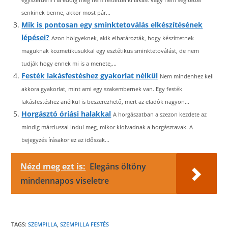
senkinek benne, akkor most pár...
Mik is pontosan egy sminktetoválás elkészítésének
lépései?
Azon hölgyeknek, akik elhatározták, hogy készíttetnek
maguknak kozmetikusukkal egy esztétikus sminktetoválást, de nem
tudják hogy ennek mi is a menete,...
Festék lakásfestéshez gyakorlat nélkül
Nem mindenhez kell
akkora gyakorlat, mint ami egy szakembernek van. Egy festék
lakásfestéshez anélkül is beszerezhető, mert az eladók nagyon...
Horgásztó óriási halakkal
A horgászatban a szezon kezdete az
mindig márciussal indul meg, mikor kiolvadnak a horgásztavak. A
bejegyzés írásakor ez az időszak...
Nézd meg ezt is:
Elegáns öltöny
mindennapos viseletre
TAGS:
SZEMPILLA
,
SZEMPILLA FESTÉS