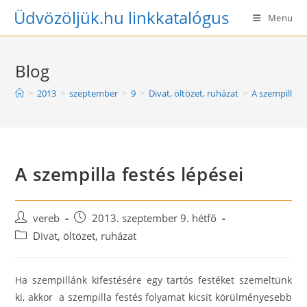
Skip
Üdvözöljük.hu linkkatalógus
Menu
to
content
Blog
>
2013
>
szeptember
>
9
>
Divat, öltözet, ruházat
>
A szempilla fe
A szempilla festés lépései
Post
Post
vereb
2013. szeptember 9. hétfő
author:
published:
Post
Divat, öltözet, ruházat
category:
Ha szempillánk kifestésére egy tartós festéket szemeltünk
ki, akkor a szempilla festés folyamat kicsit körülményesebb