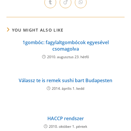
a
a
a
a
a
a
a
Opens
Opens
Opens
new
new
new
new
new
new
new
in
in
in
window
window
window
window
window
window
window
a
a
a
new
new
new
window
window
window
YOU MIGHT ALSO LIKE
1gombóc: fagylaltgombócok egyesével
csomagolva
2010. augusztus 23. hétfő
Válassz te is remek sushi bart Budapesten
2014. április 1. kedd
HACCP rendszer
2010. október 1. péntek