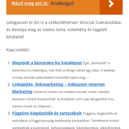
Nézd meg ezt is:
Acaibogyó
Látogasson el Ön is a székesfehérvári Viniczai Cukrászdába,
és kóstolja meg az ízletes torta, sütemény és fagylalt
kínálatot!
Kapcsolódó:
Megújult a bizomány.hu katalógus!
Éjjel „átöltözött” a
bizomány.hu katalógus, már érett a design váltás egy ideje. A weblap,
honlap készítés weboldalam kinézetét kapta meg,...
Linképítés, linkmarketing – Hálószem Internet
Marketing
Szeretné növelni az oldalára mutató linkek számát?
Keressen minket bizalommal! A linképítés nem csak látogatókat hoz,
hanem növeli az oldalunk...
Függöny kiegészítők és tartozékok
Függöny kiegészítők és
tartozékok a Függönyország webáruház kínálatában. Termékeink között
szerepelnek a különböző, behúzószalagok, kikötőgombok, kikötőhorgok,