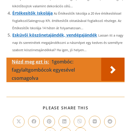
kikötőbojtok valamint dekorációs célú...
Értékesítők Iskolája
Az Értékesítők Iskolája a 20 éve értékesítéssel
foglalkozóSalesgroup Kft. értékesítők oktatásával foglalkozó részlege. Az
Értékesítők Iskolája 14 héten át folyamatosan...
Esküvői köszönetajándék, vendégajándék
Lassan itt a nagy
nap és szeretnétek megajándékozni a násznépet egy kedves és személyre
szabott köszönetajándékkal? Ha igen, jó helyen...
Nézd meg ezt is:
1gombóc:
fagylaltgombócok egyesével
csomagolva
SHARE
PLEASE SHARE THIS
THIS
CONTENT
Opens
Opens
Opens
Opens
Opens
Opens
Opens
in
in
in
in
in
in
in