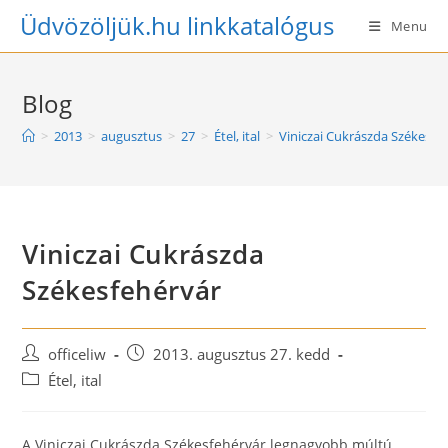
Skip
Üdvözöljük.hu linkkatalógus
Menu
to
content
Blog
>
2013
>
augusztus
>
27
>
Étel, ital
>
Viniczai Cukrászda Székesfe
Viniczai Cukrászda
Székesfehérvár
Post
Post
officeliw
2013. augusztus 27. kedd
author:
published:
Post
Étel, ital
category:
A Viniczai Cukrászda Székesfehérvár legnagyobb múltú