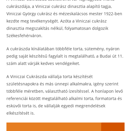
cukrászdája, a Viniczai cukrász dinasztia alapító tagja,
Viniczai György cukrász és mézeskalácsos mester 1922-ben
kezdte meg tevékenységét. Azóta a Viniczai cukrász
dinasztia megszakítás nélkül, folyamatosan dolgozik
Székesfehérváron.
A cukrászda kínálatában többféle torta, sütemény, nyáron
pedig saját készítésű fagylalt is megtalálható, a Budai út 11.
szám alatt várják kedves vendégeiket.
A Viniczai Cukrászda vállalja torta készítését
születésnapokra és más ünnepi alkalmakra, igény szerint
többféle méretben, választható ízesítéssel. A honlapon levő
referenciái között megtalálható alkalmi torta, formatorta és
esküvői torta is, de vállalják egyedi megrendelések
elkészítését is.