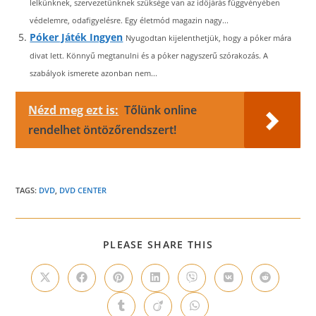
lelkünknek, szervezetünknek szüksége van az időjárás függvényében
védelemre, odafigyelésre. Egy életmód magazin nagy...
Póker Játék Ingyen
Nyugodtan kijelenthetjük, hogy a póker mára
divat lett. Könnyű megtanulni és a póker nagyszerű szórakozás. A
szabályok ismerete azonban nem...
Nézd meg ezt is:
Tőlünk online
rendelhet öntözőrendszert!
TAGS:
DVD
,
DVD CENTER
SHARE
PLEASE SHARE THIS
THIS
CONTENT
Opens
Opens
Opens
Opens
Opens
Opens
Opens
in
in
in
in
in
in
in
a
a
a
a
a
a
a
Opens
Opens
Opens
new
new
new
new
new
new
new