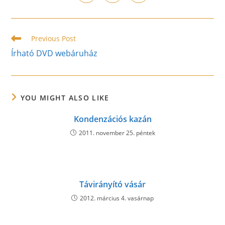
in
in
in
window
window
window
window
window
window
window
a
a
a
new
new
new
window
window
window
Read
Previous Post
more
Írható DVD webáruház
articles
YOU MIGHT ALSO LIKE
Kondenzációs kazán
2011. november 25. péntek
Távirányító vásár
2012. március 4. vasárnap