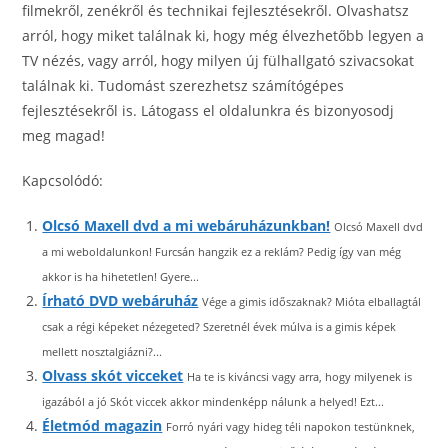
filmekről, zenékről és technikai fejlesztésekről. Olvashatsz
arról, hogy miket találnak ki, hogy még élvezhetőbb legyen a
TV nézés, vagy arról, hogy milyen új fülhallgató szivacsokat
találnak ki. Tudomást szerezhetsz számítógépes
fejlesztésekről is. Látogass el oldalunkra és bizonyosodj
meg magad!
Kapcsolódó:
Olcsó Maxell dvd a mi webáruházunkban!
Olcsó Maxell dvd
a mi weboldalunkon! Furcsán hangzik ez a reklám? Pedig így van még
akkor is ha hihetetlen! Gyere...
Írható DVD webáruház
Vége a gimis időszaknak? Mióta elballagtál
csak a régi képeket nézegeted? Szeretnél évek múlva is a gimis képek
mellett nosztalgiázni?...
Olvass skót vicceket
Ha te is kiváncsi vagy arra, hogy milyenek is
igazából a jó Skót viccek akkor mindenképp nálunk a helyed! Ezt...
Életmód magazin
Forró nyári vagy hideg téli napokon testünknek,