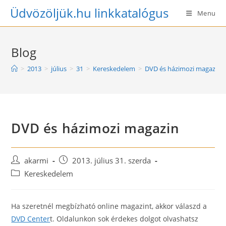
Skip
Üdvözöljük.hu linkkatalógus
Menu
to
content
Blog
>
2013
>
július
>
31
>
Kereskedelem
>
DVD és házimozi magazin
DVD és házimozi magazin
Post
Post
akarmi
2013. július 31. szerda
author:
published:
Post
Kereskedelem
category:
Ha szeretnél megbízható online magazint, akkor válaszd a
DVD Center
t. Oldalunkon sok érdekes dolgot olvashatsz