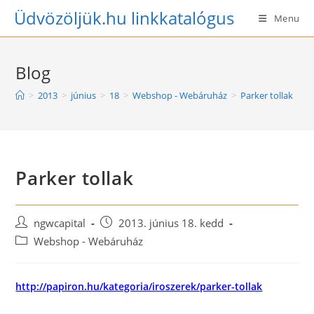
Skip
Üdvözöljük.hu linkkatalógus
Menu
to
content
Blog
>
2013
>
június
>
18
>
Webshop - Webáruház
>
Parker tollak
Parker tollak
Post
Post
ngwcapital
2013. június 18. kedd
author:
published:
Post
Webshop - Webáruház
category:
http://papiron.hu/kategoria/iroszerek/parker-tollak