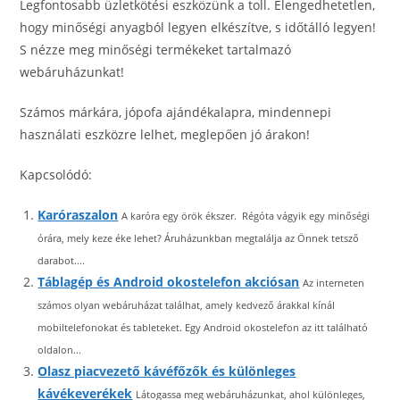
Legfontosabb üzletkötési eszközünk a toll. Elengedhetetlen,
hogy minőségi anyagból legyen elkészítve, s időtálló legyen!
S nézze meg minőségi termékeket tartalmazó
webáruházunkat!
Számos márkára, jópofa ajándékalapra, mindennepi
használati eszközre lelhet, meglepően jó árakon!
Kapcsolódó:
Karóraszalon
A karóra egy örök ékszer. Régóta vágyik egy minőségi
órára, mely keze éke lehet? Áruházunkban megtalálja az Önnek tetsző
darabot....
Táblagép és Android okostelefon akciósan
Az interneten
számos olyan webáruházat találhat, amely kedvező árakkal kínál
mobiltelefonokat és tableteket. Egy Android okostelefon az itt található
oldalon...
Olasz piacvezető kávéfőzők és különleges
kávékeverékek
Látogassa meg webáruházunkat, ahol különleges,