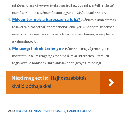
minőségi olasz kávékeverékeket vásárolhat, úgy mint a Pellini, Saicaf
márkák. Minden kávémárkánkból egyaránt vásárolható szemes...
Milyen termék a karosszéria fólia?
Ajánlatainkban számos
fóliával találkozhatnak az érdeklődők, amelyek különböző színekben
vásárolhatóak meg. A karosszéria fólia minőségi termék, amely bátran
alkalmazható. A...
Minőségi linkek tárhelye
A Hálószem linkgyűjteményben
közzétett linkekre rengeteg ember talál rá az interneten. Ezért kell
foglalkozni a honlapok linkajánlásakor az igényes, minőségi...
Nézd meg ezt is:
Hajhosszabbítás
kiváló póthajakkal!
TAGS:
IRODATECHNIKA
,
PAPÍR-ÍRÓSZER
,
PARKER TOLLAK