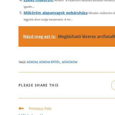
Amikor a műköröm készítés kérdése felmerül,
igazán...
Műköröm alapanyagok webáruháza
Minden műköröm épí
legjobb áron tudja beszerezni. A mi...
Nézd meg ezt is:
Megbízható lézeres arcfiatalít
TAGS:
KÖRÖM
,
KÖRÖM ÉPÍTÉS.
,
MŰKÖRÖM
SHARE
PLEASE SHARE THIS
THIS
CONTENT
Read
Previous Post
more