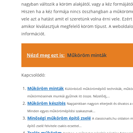
nagyban változik a köröm alakjától, vagy a kéz formáját
Hiszen ha a kéz formája nincs összhangban a műkörömme
vele azt a hatást amit el szeretünk volna érni vele. Ez
amikor kiválasztjuk megfelelő köröm típust. A webolda
információt.
Nézd meg ezt is:
Műköröm minták
Kapcsolódó:
Műköröm minták
Különböző műkörömépítő technikák, műköröm 
műkörmöseinek munkái gyűlnek itt össze. Nézelődj,...
Műköröm készítés
Napjainkban nagyon elterjedt és divatos 
Minden egyes műkörömépítési szakasznak...
Minőségi műköröm építő zselé
A classicnails.hu oldalon
építő zselé felvitele csakis ecsettel...
Zselés műköröm