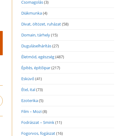
Csomagolás
(3)
Diákmunka
(4)
Divat, öltözet, ruházat
(58)
Domain, tárhely
(15)
Duguláselhárítás
(27)
Életmód, egészség
(487)
Építés, építőipar
(217)
Esküvő
(41)
Étel, ital
(73)
Ezoterika
(5)
pens
n
Film – Mozi
(8)
ew
indow
Fodrászat – Smink
(11)
Fogorvos, fogászat
(16)