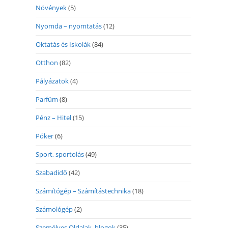
Növények
(5)
Nyomda – nyomtatás
(12)
Oktatás és Iskolák
(84)
Otthon
(82)
Pályázatok
(4)
Parfüm
(8)
Pénz – Hitel
(15)
Póker
(6)
Sport, sportolás
(49)
Szabadidő
(42)
Számítógép – Számítástechnika
(18)
Számológép
(2)
Személyes Oldalak, blogok
(35)