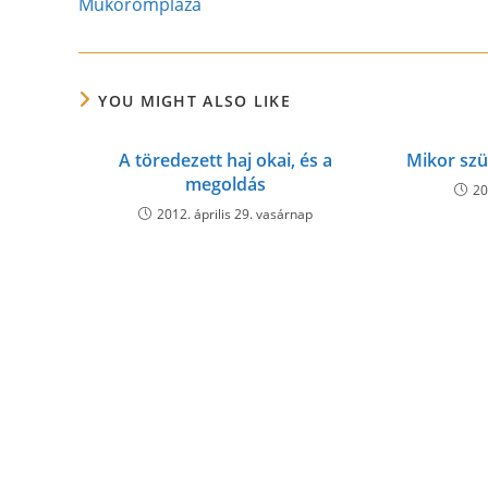
Műkörömpláza
articles
YOU MIGHT ALSO LIKE
A töredezett haj okai, és a
Mikor szü
megoldás
20
2012. április 29. vasárnap