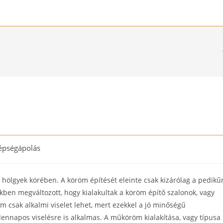
épségápolás
ry:
ölgyek körében. A köröm építését eleinte csak kizárólag a pedikűr
ben megváltozott, hogy kialakultak a köröm építő szalonok, vagy
sak alkalmi viselet lehet, mert ezekkel a jó minőségű
dennapos viselésre is alkalmas. A műköröm kialakítása, vagy típusa