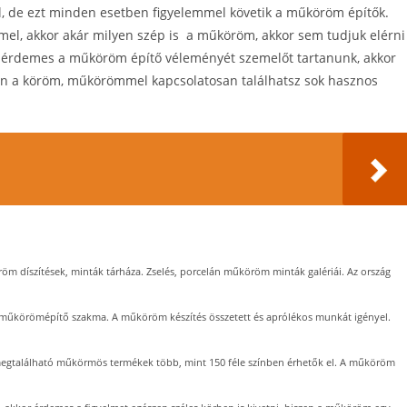
ól, de ezt minden esetben figyelemmel követik a műköröm építők.
l, akkor akár milyen szép is a műköröm, akkor sem tudjuk elérni
ért érdemes a műköröm építő véleményét szemelőt tartanunk, akkor
lon a köröm, műkörömmel kapcsolatosan találhatsz sok hasznos
díszítések, minták tárháza. Zselés, porcelán műköröm minták galériái. Az ország
a műkörömépítő szakma. A műköröm készítés összetett és aprólékos munkát igényel.
 megtalálható műkörmös termékek több, mint 150 féle színben érhetők el. A műköröm