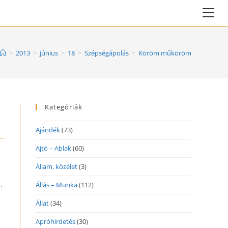
Vie
web
Me
>
2013
>
június
>
18
>
Szépségápolás
>
Köröm műköröm
Kategóriák
Ajándék
(73)
Ajtó – Ablak
(60)
Állam, közélet
(3)
,
Állás – Munka
(112)
Állat
(34)
Apróhirdetés
(30)