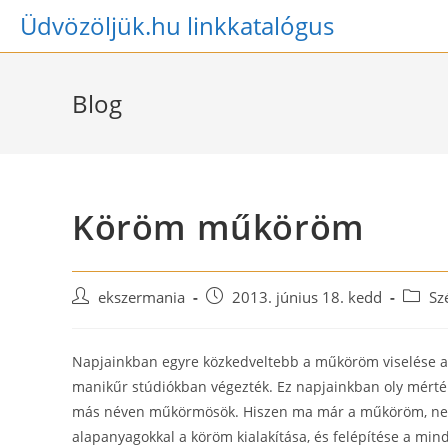
Skip
Üdvözöljük.hu linkkatalógus
to
content
Blog
Köröm műköröm
Post
Post
Post
ekszermania
2013. június 18. kedd
Sz
author:
published:
catego
Napjainkban egyre közkedveltebb a műköröm viselése a h
manikűr stúdiókban végezték. Ez napjainkban oly mérték
más néven műkörmösök. Hiszen ma már a műköröm, nem c
alapanyagokkal a köröm kialakítása, és felépítése a min