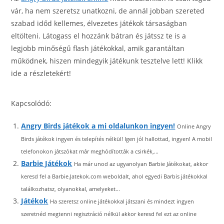
vár, ha nem szeretsz unatkozni, de annál jobban szereted
szabad időd kellemes, élvezetes játékok társaságban
eltölteni. Látogass el hozzánk bátran és játssz te is a
legjobb minőségű flash játékokkal, amik garantáltan
működnek, hiszen mindegyik játékunk tesztelve lett! Klikk
ide a részletekért!
h
Kapcsolódó:
t
t
Angry Birds játékok a mi oldalunkon ingyen!
Online Angry
p
Birds játékok ingyen és telepítés nélkül! Igen jól hallottad, ingyen! A mobil
:
telefonokon játszókat már meghódították a csirkék,...
/
Barbie Játékok
Ha már unod az ugyanolyan Barbie Játékokat, akkor
/
keresd fel a Barbie.Jatekok.com weboldalt, ahol egyedi Barbis játékokkal
a
találkozhatsz, olyanokkal, amelyeket...
n
Játékok
Ha szeretsz online játékokkal játszani és mindezt ingyen
g
szeretnéd megtenni regisztráció nélkül akkor keresd fel ezt az online
r