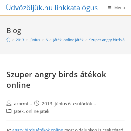
Skip
Üdvözöljük.hu linkkatalógus
Menu
to
content
Blog
>
2013
>
június
>
6
>
Játék, online játék
>
Szuper angry birds áték
Szuper angry birds átékok
online
Post
Post
akarmi
2013. június 6. csütörtök
author:
published:
Post
Játék, online játék
category:
Az
angry birds Játékok online
most oldalunkon is csak téged