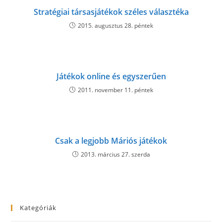
c
Stratégiai társasjátékok széles választéka
o
2015. augusztus 28. péntek
m
/
Játékok online és egyszerűen
2011. november 11. péntek
Csak a legjobb Máriós játékok
2013. március 27. szerda
Kategóriák