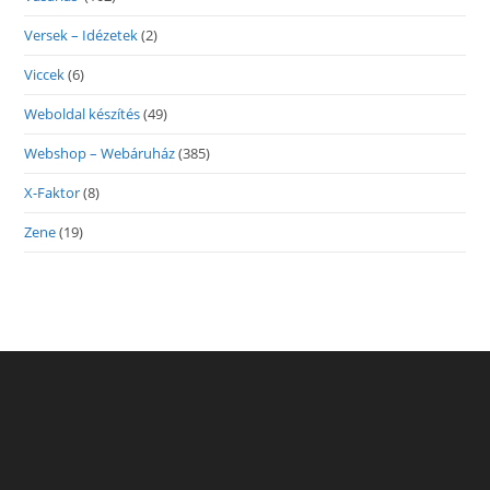
Versek – Idézetek
(2)
Viccek
(6)
Weboldal készítés
(49)
Webshop – Webáruház
(385)
X-Faktor
(8)
Zene
(19)