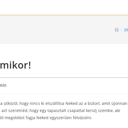
>
20
rmikor!
atás
a ütközöl, hogy nincs ki elszállítsa Neked az a bútort, amit újonnan
a azt szeretnéd, hogy egy tapasztalt csapattal kerülj szembe, aki
ető megoldást fogja Neked egyszerűen felvázolni.