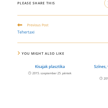
SHARE
PLEASE SHARE THIS
THIS
CONTENT
Read
Previous Post
more
Tehertaxi
articles
YOU MIGHT ALSO LIKE
Kisajak plasztika
Színes,
2015. szeptember 25. péntek
20