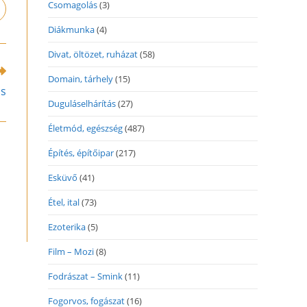
Csomagolás
(3)
pens
n
Diákmunka
(4)
ew
indow
Divat, öltözet, ruházat
(58)
Domain, tárhely
(15)
ás
Duguláselhárítás
(27)
Életmód, egészség
(487)
Építés, építőipar
(217)
Esküvő
(41)
Étel, ital
(73)
Ezoterika
(5)
Film – Mozi
(8)
Fodrászat – Smink
(11)
Fogorvos, fogászat
(16)