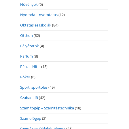
Növények
(5)
Nyomda – nyomtatás
(12)
Oktatás és Iskolák
(84)
Otthon
(82)
Pályázatok
(4)
Parfüm
(8)
Pénz – Hitel
(15)
Póker
(6)
Sport, sportolás
(49)
Szabadidő
(42)
Számítógép – Számítástechnika
(18)
Számológép
(2)
Személyes Oldalak, blogok
(35)