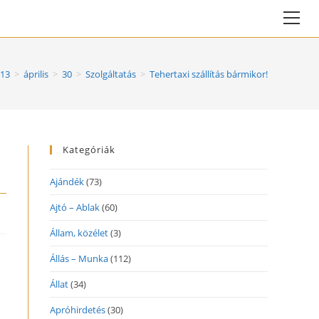
Vie
web
Me
13
>
április
>
30
>
Szolgáltatás
>
Tehertaxi szállítás bármikor!
Kategóriák
Ajándék
(73)
Ajtó – Ablak
(60)
Állam, közélet
(3)
Állás – Munka
(112)
Állat
(34)
Apróhirdetés
(30)