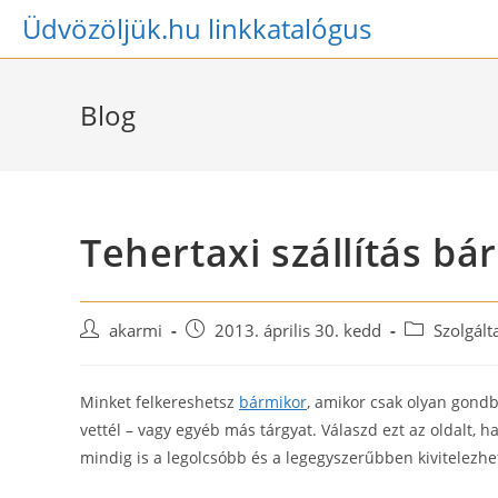
Skip
Üdvözöljük.hu linkkatalógus
to
content
Blog
Tehertaxi szállítás bá
Post
Post
Post
akarmi
2013. április 30. kedd
Szolgált
author:
published:
category:
Minket felkereshetsz
bármikor
, amikor csak olyan gondb
vettél – vagy egyéb más tárgyat. Válaszd ezt az oldalt, h
mindig is a legolcsóbb és a legegyszerűbben kivitelezh