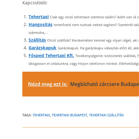
Kapcsolódó:
Tehertaxi
Csak egy olcsó tehertaxit szeretne találni? Azért van rá
Hangosítás
Ismerőseid nem tudnak neked segíteni? Szeretnél tal
számodra,...
Szállítás
Olcsó szállítás? Kecskeméten keresel egy olyan céget, aki e
Garázskapuk
Garázskapuk. Ha garázskapu választás előtt áll, akk
Fősped Tehertaxi Kft.
Tevékenységeink: költöztetés szállítás,
látogasson el oldalunkra, vagy hívjon telefonon minket. Elérhetőségü
Nézd meg ezt is:
Megbízható zárcsere Budapes
TAGS:
TEHERTAXI
,
TEHERTAXI BUDAPEST
,
TEHERTAXI SZÁLLÍTÁS