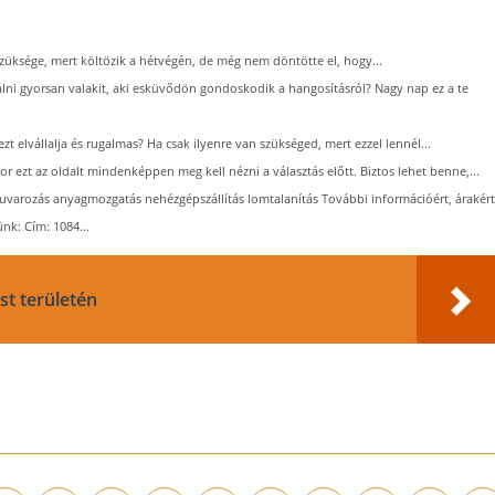
 szüksége, mert költözik a hétvégén, de még nem döntötte el, hogy...
álni gyorsan valakit, aki esküvődön gondoskodik a hangosításról? Nagy nap ez a te
zt elvállalja és rugalmas? Ha csak ilyenre van szükséged, mert ezzel lennél...
or ezt az oldalt mindenképpen meg kell nézni a választás előtt. Biztos lehet benne,...
 fuvarozás anyagmozgatás nehézgépszállítás lomtalanítás További információért, árakért
nk: Cím: 1084...
t területén