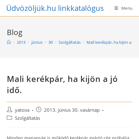
Skip
Üdvözöljük.hu linkkatalógus
Menu
to
content
Blog
>
2013
>
június
>
30
>
Szolgáltatás
>
Mali kerékpár, ha kijön a jó i
Mali kerékpár, ha kijön a jó
idő.
Post
Post
yatooa
2013. június 30. vasárnap
author:
published:
Post
Szolgáltatás
category:
Minden manapság is működő kerékpár gyártó cég próbálja