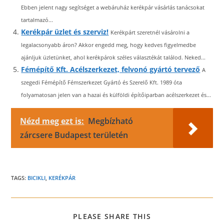
Ebben jelent nagy segítséget a webáruház kerékpár vásárlás tanácsokat
tartalmazó...
Kerékpár üzlet és szerviz!
Kerékpárt szeretnél vásárolni a
legalacsonyabb áron? Akkor engedd meg, hogy kedves figyelmedbe
ajánljuk üzletünket, ahol kerékpárok széles választékát találod. Neked...
Fémépítő Kft. Acélszerkezet, felvonó gyártó tervező
A
szegedi Fémépítő Fémszerkezet Gyártó és Szerelő Kft. 1989 óta
folyamatosan jelen van a hazai és külföldi építőiparban acélszerkezet és...
Nézd meg ezt is:
Megbízható
zárcsere Budapest területén
TAGS:
BICIKLI
,
KERÉKPÁR
SHARE
PLEASE SHARE THIS
THIS