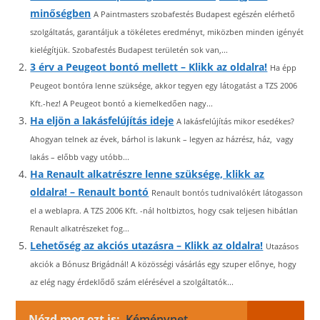
minőségben
A Paintmasters szobafestés Budapest egészén elérhető
szolgáltatás, garantáljuk a tökéletes eredményt, miközben minden igényét
kielégítjük. Szobafestés Budapest területén sok van,...
3 érv a Peugeot bontó mellett – Klikk az oldalra!
Ha épp
Peugeot bontóra lenne szüksége, akkor tegyen egy látogatást a TZS 2006
Kft.-hez! A Peugeot bontó a kiemelkedően nagy...
Ha eljön a lakásfelújítás ideje
A lakásfelújítás mikor esedékes?
Ahogyan telnek az évek, bárhol is lakunk – legyen az házrész, ház, vagy
lakás – előbb vagy utóbb...
Ha Renault alkatrészre lenne szüksége, klikk az
oldalra! – Renault bontó
Renault bontós tudnivalókért látogasson
el a weblapra. A TZS 2006 Kft. -nál holtbiztos, hogy csak teljesen hibátlan
Renault alkatrészeket fog...
Lehetőség az akciós utazásra – Klikk az oldalra!
Utazásos
akciók a Bónusz Brigádnál! A közösségi vásárlás egy szuper előnye, hogy
az elég nagy érdeklődő szám elérésével a szolgáltatók...
Nézd meg ezt is:
Kéménynet -