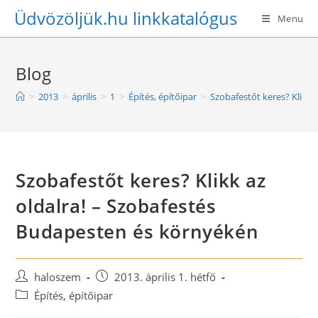
Skip
Üdvözöljük.hu linkkatalógus
Menu
to
content
Blog
>
2013
>
április
>
1
>
Építés, építőipar
>
Szobafestőt keres? Klikk 
Szobafestőt keres? Klikk az
oldalra! – Szobafestés
Budapesten és környékén
Post
Post
haloszem
2013. április 1. hétfő
author:
published:
Post
Építés, építőipar
category: