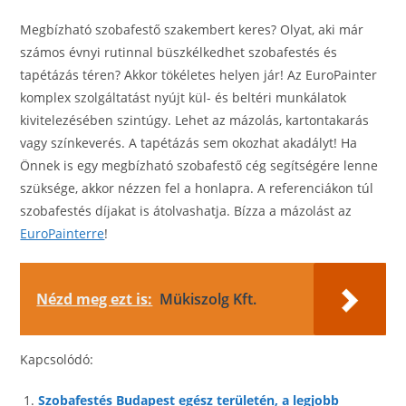
Megbízható szobafestő szakembert keres? Olyat, aki már
számos évnyi rutinnal büszkélkedhet szobafestés és
tapétázás téren? Akkor tökéletes helyen jár! Az EuroPainter
komplex szolgáltatást nyújt kül- és beltéri munkálatok
kivitelezésében szintúgy. Lehet az mázolás, kartontakarás
vagy színkeverés. A tapétázás sem okozhat akadályt! Ha
Önnek is egy megbízható szobafestő cég segítségére lenne
szüksége, akkor nézzen fel a honlapra. A referenciákon túl
szobafestés díjakat is átolvashatja. Bízza a mázolást az
EuroPainterre
!
Nézd meg ezt is:
Mükiszolg Kft.
Kapcsolódó:
Szobafestés Budapest egész területén, a legjobb