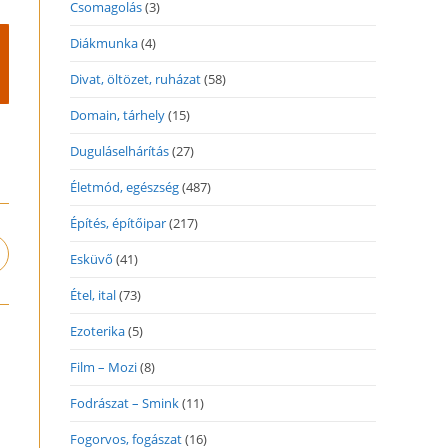
Csomagolás
(3)
Diákmunka
(4)
Divat, öltözet, ruházat
(58)
Domain, tárhely
(15)
Duguláselhárítás
(27)
Életmód, egészség
(487)
Építés, építőipar
(217)
pens
Esküvő
(41)
n
Étel, ital
(73)
ew
indow
Ezoterika
(5)
Film – Mozi
(8)
Fodrászat – Smink
(11)
Fogorvos, fogászat
(16)