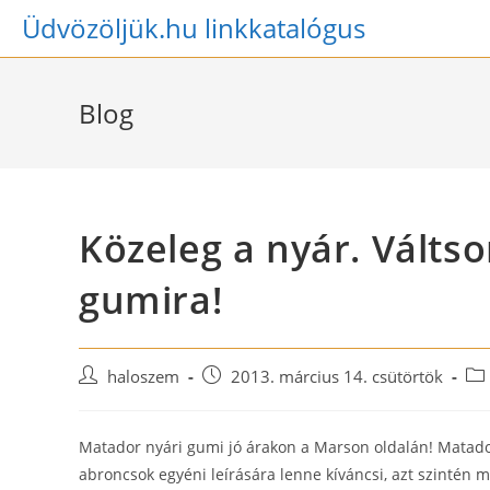
Skip
Üdvözöljük.hu linkkatalógus
to
content
Blog
Közeleg a nyár. Válts
gumira!
Post
Post
Pos
haloszem
2013. március 14. csütörtök
author:
published:
cat
Matador nyári gumi jó árakon a Marson oldalán! Matad
abroncsok egyéni leírására lenne kíváncsi, azt szintén m