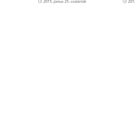
2015. június 25. csütörtök
201