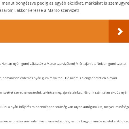
i menüt böngészve pedig az egyéb akciókat, márkákat is szemügyr
sárolni, akkor keresse a Marso szervizet!
s Nokian nyári gumi választék a Marso szervizében! Miért ajánlott Nokian gumi szettet
 hamarosan érdemes nyári gumira váltani. De miért is elengedhetetlen a nyári
i szettet szeretne vásárolni, tekintse meg ajánlatainkat. Nálunk számtalan akciós nyári
akulni a nyári időjárás mindenképpen szükség van olyan autógumikra, melyek minőség
ós webáruházak árai valamivel mérsékeltebbek, mint a hagyományos üzleteké. Az olcs