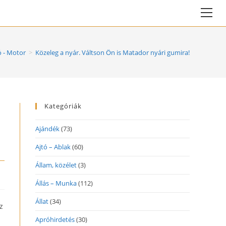
Vie
web
Me
 - Motor
>
Közeleg a nyár. Váltson Ön is Matador nyári gumira!
Kategóriák
Ajándék
(73)
Ajtó – Ablak
(60)
Állam, közélet
(3)
Állás – Munka
(112)
Állat
(34)
z
Apróhirdetés
(30)