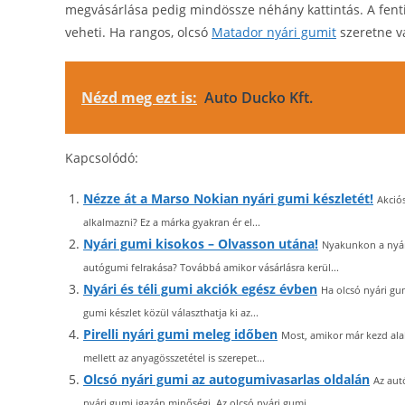
megvásárlása pedig mindössze néhány kattintás. A fent
veheti. Ha rangos, olcsó
Matador nyári gumit
szeretne vá
Nézd meg ezt is:
Auto Ducko Kft.
Kapcsolódó:
Nézze át a Marso Nokian nyári gumi készletét!
Akció
alkalmazni? Ez a márka gyakran ér el...
Nyári gumi kisokos – Olvasson utána!
Nyakunkon a nyár,
autógumi felrakása? Továbbá amikor vásárlásra kerül...
Nyári és téli gumi akciók egész évben
Ha olcsó nyári gum
gumi készlet közül választhatja ki az...
Pirelli nyári gumi meleg időben
Most, amikor már kezd al
mellett az anyagösszetétel is szerepet...
Olcsó nyári gumi az autogumivasarlas oldalán
Az aut
nyári gumi igazán minőségi. Az olcsó nyári gumi...