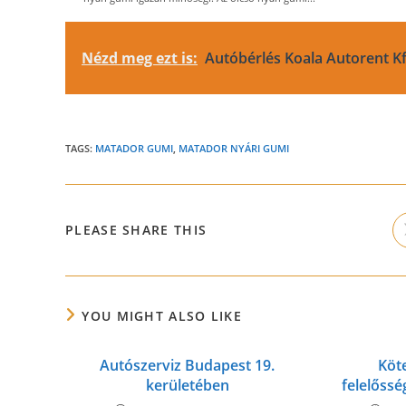
Nézd meg ezt is:
Autóbérlés Koala Autorent Kf
TAGS:
MATADOR GUMI
,
MATADOR NYÁRI GUMI
SHARE
PLEASE SHARE THIS
THIS
CONTENT
YOU MIGHT ALSO LIKE
Autószerviz Budapest 19.
Köt
kerületében
felelőss