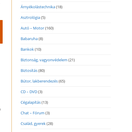
e
Árnyékolástechnika
(18)
Asztrológia
(5)
Autó – Motor
(160)
Babaruha
(8)
Bankok
(10)
Biztonság, vagyonvédelem
(21)
Biztosítás
(80)
Bútor, lakberendezés
(65)
CD – DVD
(3)
Cégalapítás
(13)
e
Chat – Fórum
(3)
Család, gyerek
(28)
ó