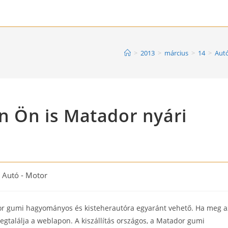
>
2013
>
március
>
14
>
Autó
on Ön is Matador nyári
t
Autó - Motor
egory:
or gumi hagyományos és kisteherautóra egyaránt vehető. Ha meg a
egtalálja a weblapon. A kiszállítás országos, a Matador gumi