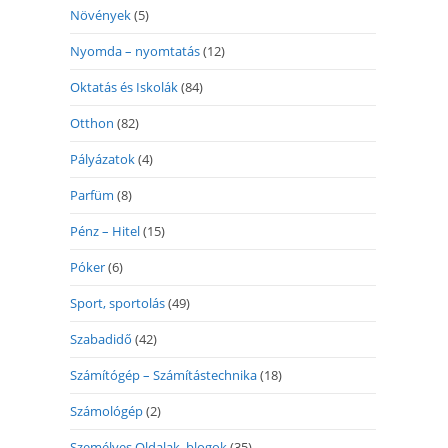
Növények
(5)
Nyomda – nyomtatás
(12)
Oktatás és Iskolák
(84)
Otthon
(82)
Pályázatok
(4)
Parfüm
(8)
Pénz – Hitel
(15)
Póker
(6)
Sport, sportolás
(49)
Szabadidő
(42)
Számítógép – Számítástechnika
(18)
Számológép
(2)
Személyes Oldalak, blogok
(35)