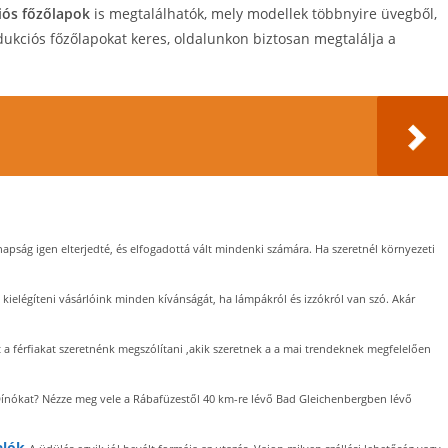
ciós főzőlapok
is megtalálhatók, mely modellek többnyire üvegből,
dukciós főzőlapokat keres, oldalunkon biztosan megtalálja a
apság igen elterjedté, és elfogadottá vált mindenki számára. Ha szeretnél környezeti
 kielégíteni vásárlóink minden kívánságát, ha lámpákról és izzókról van szó. Akár
 férfiakat szeretnénk megszólítani ,akik szeretnek a a mai trendeknek megfelelően
Dínókat? Nézze meg vele a Rábafüzestől 40 km-re lévő Bad Gleichenbergben lévő
alók