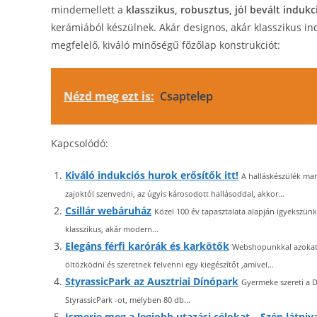
mindemellett a
klasszikus, robusztus, jól bevált induk
kerámiából készülnek. Akár designos, akár klasszikus in
megfelelő, kiváló minőségű főzőlap konstrukciót:
Nézd meg ezt is:
Csaptelep
Kapcsolódó:
Kiváló indukciós hurok erősítők itt!
A halláskészülék man
zajoktól szenvedni, az úgyis károsodott hallásoddal, akkor...
Csillár webáruház
Közel 100 év tapasztalata alapján igyekszünk
klasszikus, akár modern...
Elegáns férfi karórák és karkötők
Webshopunkkal azokat a
öltözködni és szeretnek felvenni egy kiegészítőt ,amivel...
StyrassicPark az Ausztriai Dínópark
Gyermeke szereti a 
StyrassicPark -ot, melyben 80 db...
Ismerje meg a legjobb utazási célokat – Szép látniv