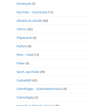
Növények
(5)
Nyomda – nyomtatás
(12)
Oktatás és Iskolák
(84)
Otthon
(82)
Pályázatok
(4)
Parfüm
(8)
Pénz – Hitel
(15)
Póker
(6)
Sport, sportolás
(49)
Szabadidő
(42)
Számítógép – Számítástechnika
(18)
Számológép
(2)
Személyes Oldalak, blogok
(35)