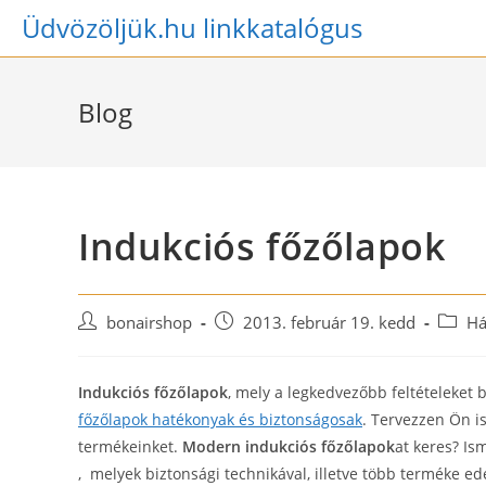
Skip
Üdvözöljük.hu linkkatalógus
to
content
Blog
Indukciós főzőlapok
Post
Post
Post
bonairshop
2013. február 19. kedd
Há
author:
published:
catego
Indukciós főzőlapok
, mely a legkedvezőbb feltételeket 
főzőlapok hatékonyak és biztonságosak
. Tervezzen Ön i
termékeinket.
Modern indukciós főzőlapok
at keres? Is
, melyek biztonsági technikával, illetve több terméke e