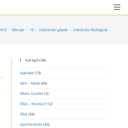
Vie
web
Me
2013
>
február
>
19
>
Háztartási gépek
>
Indukciós főzőlapok
Kategóriák
Ajándék
(73)
Ajtó – Ablak
(60)
Állam, közélet
(3)
Állás – Munka
(112)
Állat
(34)
Apróhirdetés
(30)