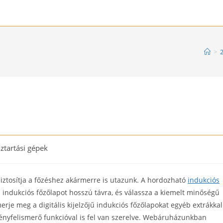
>
ztartási gépek
ry:
biztosítja a főzéshez akármerre is utazunk. A hordozható
indukciós
s indukciós főzőlapot hosszú távra, és válassza a kiemelt minőségű
merje meg a digitális kijelzőjű indukciós főzőlapokat egyéb extrákkal
dényfelismerő funkcióval is fel van szerelve. Webáruházunkban