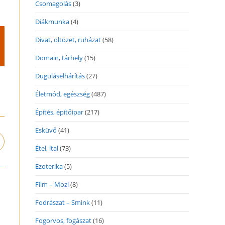
Csomagolás
(3)
Diákmunka
(4)
Divat, öltözet, ruházat
(58)
Domain, tárhely
(15)
Duguláselhárítás
(27)
Életmód, egészség
(487)
Építés, építőipar
(217)
Esküvő
(41)
pens
Étel, ital
(73)
n
ew
Ezoterika
(5)
indow
Film – Mozi
(8)
Fodrászat – Smink
(11)
Fogorvos, fogászat
(16)