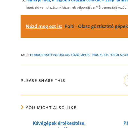
látnivaló van utazásunk kiszemelt célpontjában? Érdemes tájékozódni
Nézd meg ezt is:
Polti - Olasz gőztisztító gép
TAGS:
HORDOZHATÓ INDUKCIÓS FŐZŐLAPOK
,
INDUKCIÓS FŐZŐLAPO
SHARE
PLEASE SHARE THIS
THIS
CONTENT
YOU MIGHT ALSO LIKE
Kávégépek értékesítése,
P