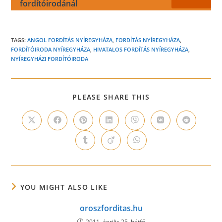
fordítóirodánál
TAGS:
ANGOL FORDÍTÁS NYÍREGYHÁZA
,
FORDÍTÁS NYÍREGYHÁZA
,
FORDÍTÓIRODA NYÍREGYHÁZA
,
HIVATALOS FORDÍTÁS NYÍREGYHÁZA
,
NYÍREGYHÁZI FORDÍTÓIRODA
SHARE
PLEASE SHARE THIS
THIS
CONTENT
Opens
Opens
Opens
Opens
Opens
Opens
Opens
in
in
in
in
in
in
in
a
a
a
a
a
a
a
Opens
Opens
Opens
new
new
new
new
new
new
new
in
in
in
window
window
window
window
window
window
window
a
a
a
new
new
new
window
window
window
YOU MIGHT ALSO LIKE
oroszforditas.hu
2011. április 25. hétfő