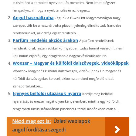
elkíséri önt a komplett nyelvtanulás menetén. Nem lehet elégszer
hangsúlyozni, hogy a nyelvtanulás és az idegen...
Angol használtruha
Cégünk a H-well kft Magyarországon nagy
szerepet tölt be a használtruha piacon, jelenleg elindítottuk franchise
rendszerünket, az ország egész területén....
Parfüm rendelés akciós árakon
A parfüm rendelésnek
mindenki örül, hiszen sokkal könnyebben tudsz bármit vásárolni, nem
kell külön eljárkálj egy drogériába a nagybevásároláskor! Ha...
Woozer – Magyar és külföldi dalszövegek, videóklippek
Woozer – Magyar és külföldi dalszövegek, videóklippek Ha magyar és
külföldi dalszövegeket keresel, akkor ez a neked megfelelő oldal.
Zeneportálunkon...
Igényes belföldi utazások nyárra
Kezdje meg belföldi
nyaralását és érezze magát olyan kényelemben, mintha egy külföldi,
tengerparti luxus szállodában pihenne! Utazási irodánkban csak a...
Nézd meg ezt is:
Üzleti weblapok
angol fordítása szegedi