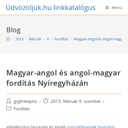
Skip
Üdvözöljük.hu linkkatalógus
Menu
to
content
Blog
>
2013
>
február
>
9
>
Fordítás
>
Magyar-angol és angol-magyar 
Magyar-angol és angol-magyar
fordítás Nyíregyházán
Post
Post
grglinkepito
2013. február 9. szombat
author:
published:
Post
Fordítás
category:
Vállalkozása társasági és egyéb
szerződéseinek hivatalos