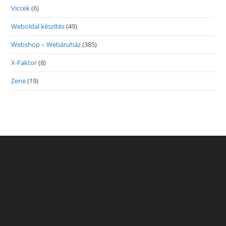
Viccek
(6)
Weboldal készítés
(49)
Webshop – Webáruház
(385)
X-Faktor
(8)
Zene
(19)