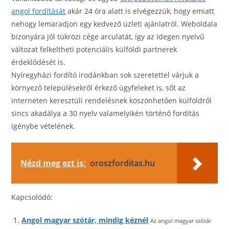
angol fordítását
akár 24 óra alatt is elvégezzük, hogy emiatt
nehogy lemaradjon egy kedvező üzleti ajánlatról. Weboldala
bizonyára jól tükrözi cége arculatát, így az idegen nyelvű
változat felkeltheti potenciális külföldi partnerek
érdeklődését is.
Nyíregyházi fordító irodánkban sok szeretettel várjuk a
környező településekről érkező ügyfeleket is, sőt az
interneten keresztüli rendelésnek köszönhetően külföldről
sincs akadálya a 30 nyelv valamelyikén történő fordítás
igénybe vételének.
Nézd meg ezt is:
oroszforditas.hu
Kapcsolódó:
Angol magyar szótár, mindig kéznél
Az angol magyar szótár