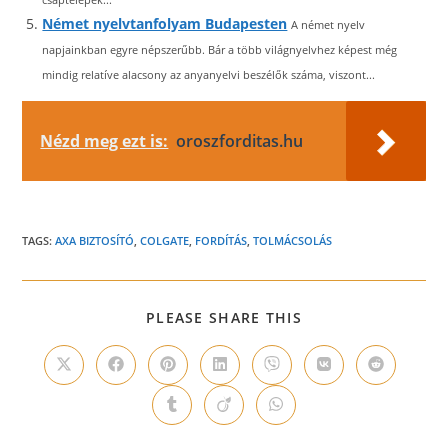
Német nyelvtanfolyam Budapesten
A német nyelv
napjainkban egyre népszerűbb. Bár a több világnyelvhez képest még
mindig relatíve alacsony az anyanyelvi beszélők száma, viszont...
Nézd meg ezt is:
oroszforditas.hu
TAGS:
AXA BIZTOSÍTÓ
,
COLGATE
,
FORDÍTÁS
,
TOLMÁCSOLÁS
SHARE
PLEASE SHARE THIS
THIS
CONTENT
Opens
Opens
Opens
Opens
Opens
Opens
Opens
in
in
in
in
in
in
in
a
a
a
a
a
a
a
Opens
Opens
Opens
new
new
new
new
new
new
new
in
in
in
window
window
window
window
window
window
window
a
a
a