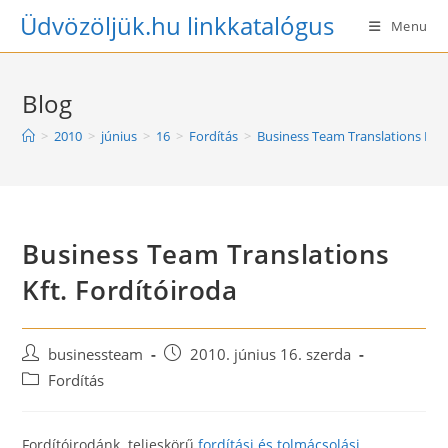
Skip
Üdvözöljük.hu linkkatalógus
Menu
to
content
Blog
>
2010
>
június
>
16
>
Fordítás
>
Business Team Translations Kft.
Business Team Translations
Kft. Fordítóiroda
Post
Post
businessteam
2010. június 16. szerda
author:
published:
Post
Fordítás
category:
Fordítóirodánk teljeskörű
fordítási és tolmácsolási