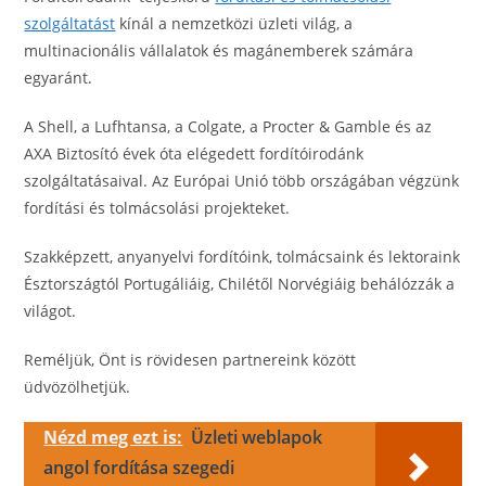
szolgáltatást
kínál a nemzetközi üzleti világ, a
multinacionális vállalatok és magánemberek számára
egyaránt.
A Shell, a Lufhtansa, a Colgate, a Procter & Gamble és az
AXA Biztosító évek óta elégedett fordítóirodánk
szolgáltatásaival. Az Európai Unió több országában végzünk
fordítási és tolmácsolási projekteket.
Szakképzett, anyanyelvi fordítóink, tolmácsaink és lektoraink
Észtországtól Portugáliáig, Chilétől Norvégiáig behálózzák a
világot.
Reméljük, Önt is rövidesen partnereink között
üdvözölhetjük.
Nézd meg ezt is:
Üzleti weblapok
angol fordítása szegedi