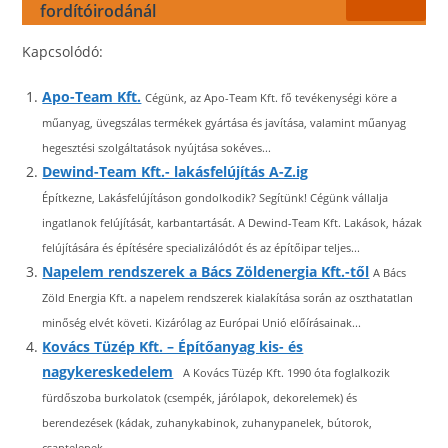
fordítóirodánál
Kapcsolódó:
Apo-Team Kft.
Cégünk, az Apo-Team Kft. fő tevékenységi köre a
műanyag, üvegszálas termékek gyártása és javítása, valamint műanyag
hegesztési szolgáltatások nyújtása sokéves...
Dewind-Team Kft.- lakásfelújítás A-Z.ig
Építkezne, Lakásfelújításon gondolkodik? Segítünk! Cégünk vállalja
ingatlanok felújítását, karbantartását. A Dewind-Team Kft. Lakások, házak
felújítására és építésére specializálódót és az építőipar teljes...
Napelem rendszerek a Bács Zöldenergia Kft.-től
A Bács
Zöld Energia Kft. a napelem rendszerek kialakítása során az oszthatatlan
minőség elvét követi. Kizárólag az Európai Unió előírásainak...
Kovács Tüzép Kft. – Építőanyag kis- és
nagykereskedelem
A Kovács Tüzép Kft. 1990 óta foglalkozik
fürdőszoba burkolatok (csempék, járólapok, dekorelemek) és
berendezések (kádak, zuhanykabinok, zuhanypanelek, bútorok,
csaptelepek...