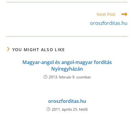
new
new
new
window
window
window
Read
Next Post
more
oroszforditas.hu
articles
YOU MIGHT ALSO LIKE
Magyar-angol és angol-magyar fordítás
Nyíregyházán
2013. február 9. szombat
oroszforditas.hu
2011. április 25. hétfő