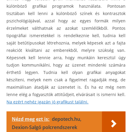
különböző grafikai programok használata. Pontosan
tisztában kell lenni a különböző színek és kontrasztok
pszichológiájával, azzal hogy az egyes formák milyen
érzelmeket válthatnak az azokat szemlélőkből. Pontos
tipográfiai ismeretekkel is rendelkeznie kell, tudnia kell
saját betűtípusokat létrehoznia, melyek képesek azt a fajta
reakciót kiváltani az emberekből, melyre szükség van.
Képesnek kell lennie arra, hogy munkáin keresztül úgy
tudjon kommunikálni, hogy az üzenet mindenki számára
érthető legyen. Tudnia kell olyan grafikai anyagokat
készíteni, melyek nem csak a figyelmet ragadják meg, de
maximálisan átadják az üzenetet is. És ha ez még nem
lenne elég a fogyasztók attitűdjeit, elvárásait is ismerni kell.
Na ezért nehéz igazán jó grafikust találni.
Nézd meg ezt is:
depotech.hu,
Dexion-Salgó polcrendszerek