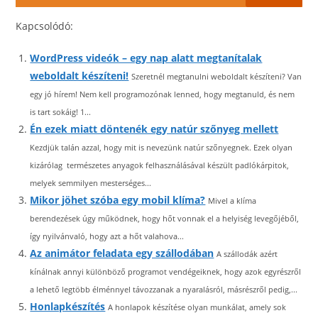
Kapcsolódó:
WordPress videók – egy nap alatt megtanítalak
weboldalt készíteni!
Szeretnél megtanulni weboldalt készíteni? Van
egy jó hírem! Nem kell programozónak lenned, hogy megtanuld, és nem
is tart sokáig! 1...
Én ezek miatt döntenék egy natúr szőnyeg mellett
Kezdjük talán azzal, hogy mit is nevezünk natúr szőnyegnek. Ezek olyan
kizárólag természetes anyagok felhasználásával készült padlókárpitok,
melyek semmilyen mesterséges...
Mikor jöhet szóba egy mobil klíma?
Mivel a klíma
berendezések úgy működnek, hogy hőt vonnak el a helyiség levegőjéből,
így nyilvánvaló, hogy azt a hőt valahova...
Az animátor feladata egy szállodában
A szállodák azért
kínálnak annyi különböző programot vendégeiknek, hogy azok egyrészről
a lehető legtöbb élménnyel távozzanak a nyaralásról, másrészről pedig,...
Honlapkészítés
A honlapok készítése olyan munkálat, amely sok