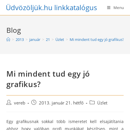
Skip
Üdvözöljük.hu linkkatalógus
Menu
to
content
Blog
>
2013
>
január
>
21
>
Üzlet
>
Mi mindent tud egy jó grafikus?
Mi mindent tud egy jó
grafikus?
Post
Post
Post
vereb
2013. január 21. hétfő
Üzlet
author:
published:
category:
Egy grafikusnak sokkal több ismeretet kell elsajátítania
ahhoz hogy valóban profi munkákat készítsen, mint a