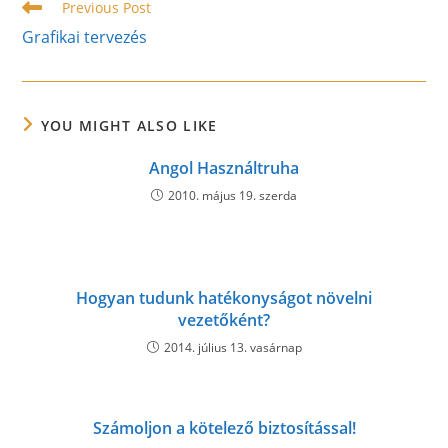
Read
Previous Post
more
Grafikai tervezés
articles
YOU MIGHT ALSO LIKE
Angol Használtruha
2010. május 19. szerda
Hogyan tudunk hatékonyságot növelni
vezetőként?
2014. július 13. vasárnap
Számoljon a kötelező biztosítással!