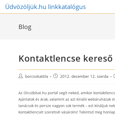
Skip
Üdvözöljük.hu linkkatalógus
to
content
Blog
Kontaktlencse kereső 
Post
Post
borcsokattila
2012. december 12. szerda
author:
published:
Az Olcsóbbat.hu portál segít neked, amikor kontaktlencsé
Ajánlatok és árak, valamint az azt kínáló webáruházak ö
tanácsok és persze nagyon sok termék – ezt kínáljuk nek
kontaktlencsét szeretnél vásárolni! Tekintsd meg hon