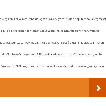
müveg nem kényelmes, több dologban is akadályozni tudja a napi teendők elvégezését
l egy jó bőröregedés elleni készítményt vásárolni, de nem tudod honnan? Válaszd
ost megtudhatod, hogy melyik a legjobb magyar kereső oldal, amit biztosan nagyon
kicsit több levegőt magad körül? Nos, akkor add el azt a sok fölösleges cuccot, amibe
nyt szeretnél ültetni, akkor nézz be hozzánk és vásárolj színes vagy nagyon gyorsan