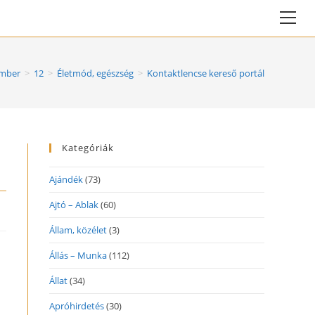
Vie
web
Me
mber
>
12
>
Életmód, egészség
>
Kontaktlencse kereső portál
Kategóriák
Ajándék
(73)
Ajtó – Ablak
(60)
Állam, közélet
(3)
Állás – Munka
(112)
Állat
(34)
Apróhirdetés
(30)