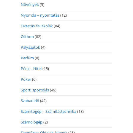
Növények
(5)
Nyomda – nyomtatás
(12)
Oktatás és Iskolák
(84)
Otthon
(82)
Pályázatok
(4)
Parfüm
(8)
Pénz – Hitel
(15)
Póker
(6)
Sport, sportolás
(49)
Szabadidő
(42)
Számítógép – Számítástechnika
(18)
Számológép
(2)
Személyes Oldalak, blogok
(35)