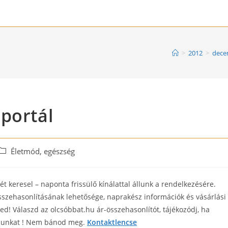
>
2012
>
dece
portál
Post
Életmód, egészség
category:
t keresel – naponta frissülő kínálattal állunk a rendelkezésére.
sszehasonlításának lehetősége, naprakész információk és vásárlási
ed! Válaszd az olcsóbbat.hu ár-összehasonlítót, tájékozódj, ha
lapunkat ! Nem bánod meg.
Kontaktlencse