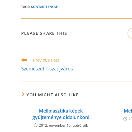
TAGS:
KONTAKTLENCSE
SHARE
PLEASE SHARE THIS
THIS
CONTENT
Read
Previous Post
more
Szemészet Tiszaújváros
articles
YOU MIGHT ALSO LIKE
Mellplasztika képek
Mel
gyűjteménye oldalunkon!
20
2012. november 15. csütörtök