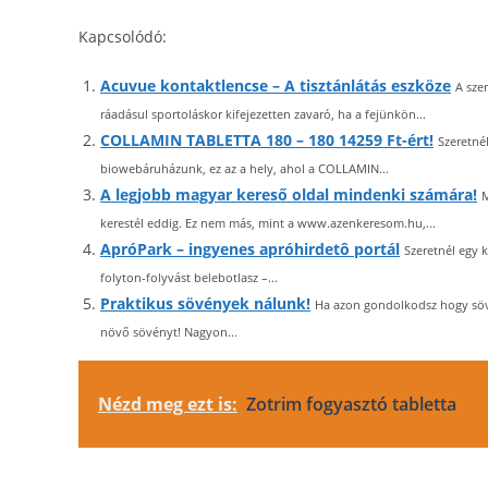
Kapcsolódó:
Acuvue kontaktlencse – A tisztánlátás eszköze
A sze
ráadásul sportoláskor kifejezetten zavaró, ha a fejünkön...
COLLAMIN TABLETTA 180 – 180 14259 Ft-ért!
Szeretné
biowebáruházunk, ez az a hely, ahol a COLLAMIN...
A legjobb magyar kereső oldal mindenki számára!
M
kerestél eddig. Ez nem más, mint a www.azenkeresom.hu,...
ApróPark – ingyenes apróhirdetô portál
Szeretnél egy 
folyton-folyvást belebotlasz –...
Praktikus sövények nálunk!
Ha azon gondolkodsz hogy sövé
növő sövényt! Nagyon...
Nézd meg ezt is:
Zotrim fogyasztó tabletta