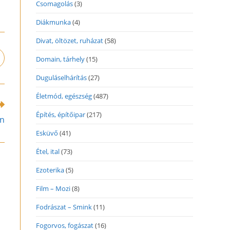
Csomagolás
(3)
Diákmunka
(4)
Divat, öltözet, ruházat
(58)
Domain, tárhely
(15)
pens
n
Duguláselhárítás
(27)
ew
indow
Életmód, egészség
(487)
Építés, építőipar
(217)
én
Esküvő
(41)
Étel, ital
(73)
Ezoterika
(5)
Film – Mozi
(8)
Fodrászat – Smink
(11)
Fogorvos, fogászat
(16)