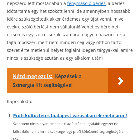
népszerű lett mostanában a
fénymásoló bérlés
, a bérlés
időtartama egy hét szokott lenni, de amennyiben hosszabb
időre szükségeltetik akkor érdemes egy újat venni, mivel
évekre szóló bérlést nem vállalunk! Vehet és bérelhet
olcsón is egyszerre, sokak számára nagyon hasznos ez a
fajta módszer, mert nem minden cég vagy otthon tartó
szeret értelmetlenül helyet foglalni idegen tárgyakkal, amire
nincs is szüksége azután az egy alkalom után!
Nézd meg ezt is:
Képzések a
Szinergia Kft segítségével
Kapcsolódó:
Profi költöztetés budapest városában elérhető áron!
Szerintem nincs olyan ember, aki az életében legalább egyszer ne
költözködne, ne lenne szüksége, egy profi költöztető cég segítségére!
Ma...