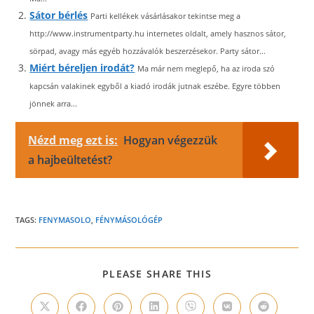
Sátor bérlés
Parti kellékek vásárlásakor tekintse meg a
http://www.instrumentparty.hu internetes oldalt, amely hasznos sátor,
sörpad, avagy más egyéb hozzávalók beszerzésekor. Party sátor...
Miért béreljen irodát?
Ma már nem meglepő, ha az iroda szó
kapcsán valakinek egyből a kiadó irodák jutnak eszébe. Egyre többen
jönnek arra...
Nézd meg ezt is:
Hogyan végezzük
a hajbeültetést?
TAGS:
FENYMASOLO
,
FÉNYMÁSOLÓGÉP
SHARE
PLEASE SHARE THIS
THIS
CONTENT
Opens
Opens
Opens
Opens
Opens
Opens
Opens