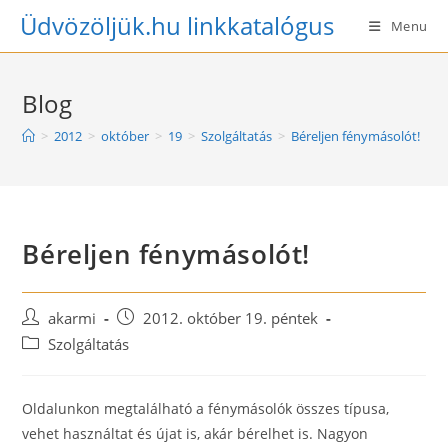
Skip
Üdvözöljük.hu linkkatalógus
Menu
to
content
Blog
>
2012
>
október
>
19
>
Szolgáltatás
>
Béreljen fénymásolót!
Béreljen fénymásolót!
Post
Post
akarmi
2012. október 19. péntek
author:
published:
Post
Szolgáltatás
category:
Oldalunkon megtalálható a fénymásolók összes típusa,
vehet használtat és újat is, akár bérelhet is. Nagyon