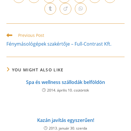
in
in
in
in
in
in
in
a
a
a
a
a
a
a
Opens
Opens
Opens
new
new
new
new
new
new
new
in
in
in
window
window
window
window
window
window
window
a
a
a
new
new
new
window
window
window
Read
Previous Post
more
Fénymásológépek szakértője – Full-Contrast Kft.
articles
YOU MIGHT ALSO LIKE
Spa és wellness szállodák belföldön
2014. április 10. csütörtök
Kazán javítás egyszerűen!
2013. január 30. szerda