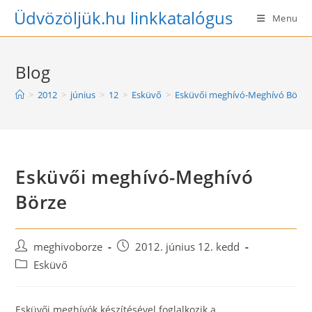
Skip
Üdvözöljük.hu linkkatalógus
Menu
to
content
Blog
>
2012
>
június
>
12
>
Esküvő
>
Esküvői meghívó-Meghívó Börze
Esküvői meghívó-Meghívó
Börze
Post
Post
meghivoborze
2012. június 12. kedd
author:
published:
Post
Esküvő
category:
Esküvői meghívók készítésével foglalkozik a