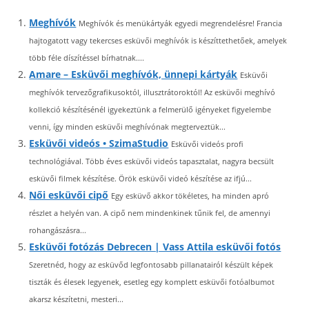
Meghívók
Meghívók és menükártyák egyedi megrendelésre! Francia
hajtogatott vagy tekercses esküvői meghívók is készíttethetőek, amelyek
több féle díszítéssel bírhatnak....
Amare – Esküvői meghívók, ünnepi kártyák
Esküvői
meghívók tervezőgrafikusoktól, illusztrátoroktól! Az esküvői meghívó
kollekció készítésénél igyekeztünk a felmerülő igényeket figyelembe
venni, így minden esküvői meghívónak megterveztük...
Esküvői videós • SzimaStudio
Esküvői videós profi
technológiával. Több éves esküvői videós tapasztalat, nagyra becsült
esküvői filmek készítése. Örök esküvői videó készítése az ifjú...
Női esküvői cipő
Egy esküvő akkor tökéletes, ha minden apró
részlet a helyén van. A cipő nem mindenkinek tűnik fel, de amennyi
rohangászásra...
Esküvői fotózás Debrecen | Vass Attila esküvői fotós
Szeretnéd, hogy az esküvőd legfontosabb pillanatairól készült képek
tiszták és élesek legyenek, esetleg egy komplett esküvői fotóalbumot
akarsz készítetni, mesteri...