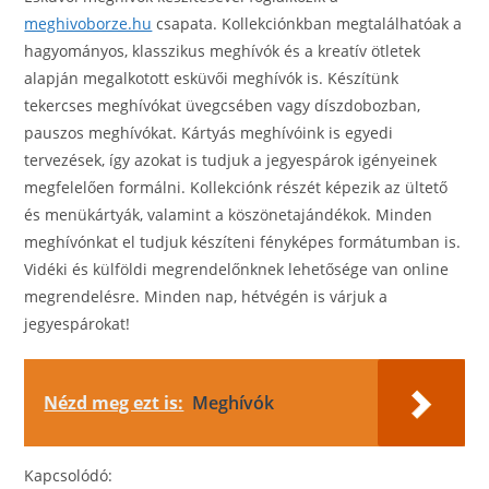
meghivoborze.hu
csapata. Kollekciónkban megtalálhatóak a
hagyományos, klasszikus meghívók és a kreatív ötletek
alapján megalkotott esküvői meghívók is. Készítünk
tekercses meghívókat üvegcsében vagy díszdobozban,
pauszos meghívókat. Kártyás meghívóink is egyedi
tervezések, így azokat is tudjuk a jegyespárok igényeinek
megfelelően formálni. Kollekciónk részét képezik az ültető
és menükártyák, valamint a köszönetajándékok. Minden
meghívónkat el tudjuk készíteni fényképes formátumban is.
Vidéki és külföldi megrendelőnknek lehetősége van online
megrendelésre. Minden nap, hétvégén is várjuk a
jegyespárokat!
Nézd meg ezt is:
Meghívók
Kapcsolódó: