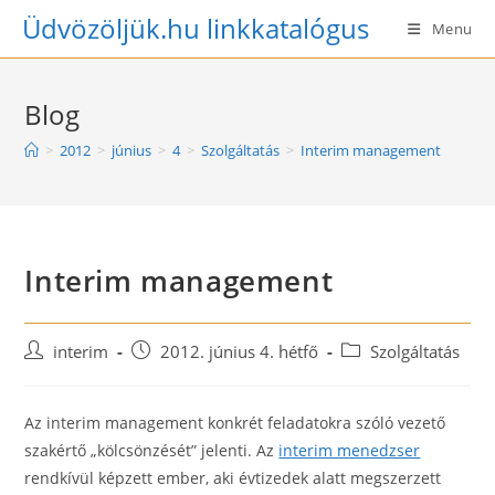
Skip
Üdvözöljük.hu linkkatalógus
Menu
to
content
Blog
>
2012
>
június
>
4
>
Szolgáltatás
>
Interim management
Interim management
Post
Post
Post
interim
2012. június 4. hétfő
Szolgáltatás
author:
published:
category:
Az interim management konkrét feladatokra szóló vezető
szakértő „kölcsönzését” jelenti. Az
interim menedzser
rendkívül képzett ember, aki évtizedek alatt megszerzett