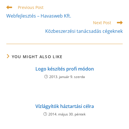
Read
Previous Post
more
Webfejlesztés – Havasweb Kft.
articles
Next Post
Közbeszerzési tanácsadás cégeknek
YOU MIGHT ALSO LIKE
Logo készítés profi módon
2013. január 9. szerda
Vízlágyítók háztartási célra
2014. május 30. péntek