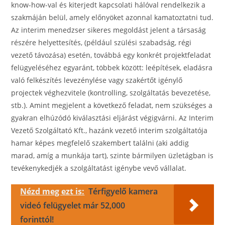
know-how-val és kiterjedt kapcsolati hálóval rendelkezik a
szakmáján belül, amely előnyöket azonnal kamatoztatni tud.
Az interim menedzser sikeres megoldást jelent a társaság
részére helyettesítés, (például szülési szabadság, régi
vezető távozása) esetén, továbbá egy konkrét projektfeladat
felügyeléséhez egyaránt, többek között: leépítések, eladásra
való felkészítés levezénylése vagy szakértőt igénylő
projectek véghezvitele (kontrolling, szolgáltatás bevezetése,
stb.). Amint megjelent a következő feladat, nem szükséges a
gyakran elhúzódó kiválasztási eljárást végigvárni. Az Interim
Vezető Szolgáltató Kft., hazánk vezető interim szolgáltatója
hamar képes megfelelő szakembert találni (aki addig
marad, amíg a munkája tart), szinte bármilyen üzletágban is
tevékenykedjék a szolgáltatást igénybe vevő vállalat.
Nézd meg ezt is:
Térfigyelő kamera
videó felügyelet már 52,000
forinttól!