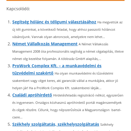
Kapcsolódó:
Segítség hólánc és téligumi választásához
Ha megvettük az
új téli guminkat, a következő feladat, hogy ahhoz passzoló hóláncot
vásároljunk. Vannak olyan abroncsok, amelyekre nem lehet...
Német Vállalkozás Management
A Német Vállakozás
Management 2008 óta professzionális segítség a német cégalapítás, illetve
német cég kezelése folyamán. A többszáz GmbH alapítás,...
ProWork Complex Kft. – a munkavédelmi és
tűzvédelmi szakértő
Ha olyan munkavédelmi és tűzvédelmi
szakembert vagy céget keres, aki garanciát vállal a munkájára, akkor jó
helyen jár! Ha a ProWork Complex Kft. szakemberei látják...
Családi apróhirdető
Hirdetésfeladás regisztráció nélkül, egyszerűen
és ingyenesen. Országos közhasznú apróhirdető portál magánszemélyek
és cégek részére. Célunk, hogy népszerűsítsük a Magyarországon bartel-
csere...
Székhely szolgáltatás, székhelyszolgáltatás
Székhely