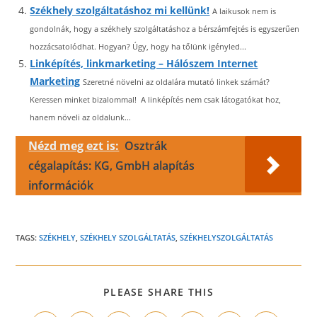
Székhely szolgáltatáshoz mi kellünk!
A laikusok nem is
gondolnák, hogy a székhely szolgáltatáshoz a bérszámfejtés is egyszerűen
hozzácsatolódhat. Hogyan? Úgy, hogy ha tőlünk igényled...
Linképítés, linkmarketing – Hálószem Internet
Marketing
Szeretné növelni az oldalára mutató linkek számát?
Keressen minket bizalommal! A linképítés nem csak látogatókat hoz,
hanem növeli az oldalunk...
Nézd meg ezt is:
Osztrák
cégalapítás: KG, GmbH alapítás
információk
TAGS:
SZÉKHELY
,
SZÉKHELY SZOLGÁLTATÁS
,
SZÉKHELYSZOLGÁLTATÁS
SHARE
PLEASE SHARE THIS
THIS
CONTENT