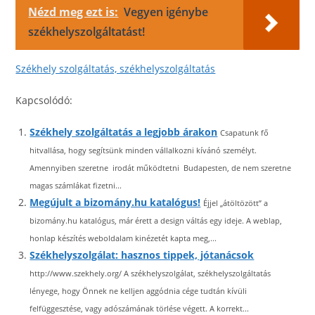
Nézd meg ezt is:
Vegyen igénybe
székhelyszolgáltatást!
Székhely szolgáltatás, székhelyszolgáltatás
Kapcsolódó:
Székhely szolgáltatás a legjobb árakon
Csapatunk fő
hitvallása, hogy segítsünk minden vállalkozni kívánó személyt.
Amennyiben szeretne irodát működtetni Budapesten, de nem szeretne
magas számlákat fizetni...
Megújult a bizomány.hu katalógus!
Éjjel „átöltözött” a
bizomány.hu katalógus, már érett a design váltás egy ideje. A weblap,
honlap készítés weboldalam kinézetét kapta meg,...
Székhelyszolgálat: hasznos tippek, jótanácsok
http://www.szekhely.org/ A székhelyszolgálat, székhelyszolgáltatás
lényege, hogy Önnek ne kelljen aggódnia cége tudtán kívüli
felfüggesztése, vagy adószámának törlése végett. A korrekt...