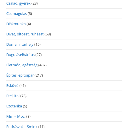
Család, gyerek
(28)
Csomagolás
(3)
Diákmunka
(4)
Divat, öltözet, ruházat
(58)
Domain, tárhely
(15)
Duguláselhárítás
(27)
Életmód, egészség
(487)
Építés, építőipar
(217)
Esküvő
(41)
Étel, ital
(73)
Ezoterika
(5)
Film – Mozi
(8)
Fodrászat – Smink
(11)