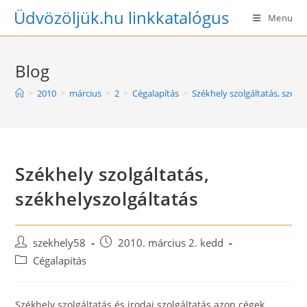
Skip
Üdvözöljük.hu linkkatalógus
Menu
to
content
Blog
>
2010
>
március
>
2
>
Cégalapítás
>
Székhely szolgáltatás, székh
Székhely szolgáltatás,
székhelyszolgáltatás
Post
Post
szekhely58
2010. március 2. kedd
author:
published:
Post
Cégalapítás
category:
Székhely szolgáltatás és irodai szolgáltatás azon cégek