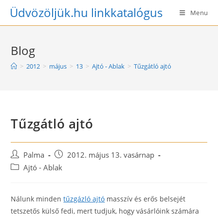
Skip
Üdvözöljük.hu linkkatalógus
Menu
to
content
Blog
>
2012
>
május
>
13
>
Ajtó - Ablak
>
Tűzgátló ajtó
Tűzgátló ajtó
Post
Post
Palma
2012. május 13. vasárnap
author:
published:
Post
Ajtó - Ablak
category:
Nálunk minden
tűzgázló ajtó
masszív és erős belsejét
tetszetős külső fedi, mert tudjuk, hogy vásárlóink számára