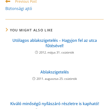
Read
Previous Post
more
Biztonsági ajtó
articles
YOU MIGHT ALSO LIKE
Utólagos ablakszigetelés – Hagyjon fel az utca
fűtésével!
2012. május 31. csütörtök
Ablakszigetelés
2011. augusztus 25. csütörtök
Kiváló minőségű nyílászáró részletre is kapható!