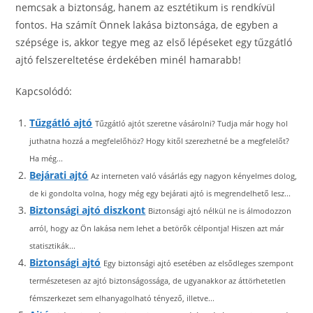
nemcsak a biztonság, hanem az esztétikum is rendkívül
fontos. Ha számít Önnek lakása biztonsága, de egyben a
szépsége is, akkor tegye meg az első lépéseket egy tűzgátló
ajtó felszereltetése érdekében minél hamarabb!
Kapcsolódó:
Tűzgátló ajtó
Tűzgátló ajtót szeretne vásárolni? Tudja már hogy hol
juthatna hozzá a megfelelőhöz? Hogy kitől szerezhetné be a megfelelőt?
Ha még...
Bejárati ajtó
Az interneten való vásárlás egy nagyon kényelmes dolog,
de ki gondolta volna, hogy még egy bejárati ajtó is megrendelhető lesz...
Biztonsági ajtó diszkont
Biztonsági ajtó nélkül ne is álmodozzon
arról, hogy az Ön lakása nem lehet a betörők célpontja! Hiszen azt már
statisztikák...
Biztonsági ajtó
Egy biztonsági ajtó esetében az elsődleges szempont
természetesen az ajtó biztonságossága, de ugyanakkor az áttörhetetlen
fémszerkezet sem elhanyagolható tényező, illetve...