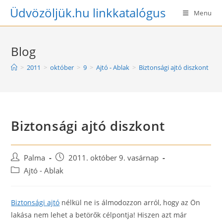
Skip
Üdvözöljük.hu linkkatalógus
Menu
to
content
Blog
>
2011
>
október
>
9
>
Ajtó - Ablak
>
Biztonsági ajtó diszkont
Biztonsági ajtó diszkont
Post
Post
Palma
2011. október 9. vasárnap
author:
published:
Post
Ajtó - Ablak
category:
Biztonsági ajtó
nélkül ne is álmodozzon arról, hogy az Ön
lakása nem lehet a betörők célpontja! Hiszen azt már