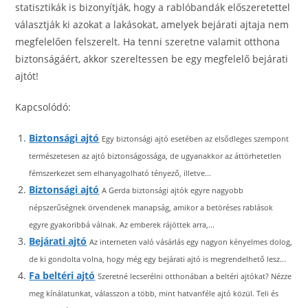
statisztikák is bizonyítják, hogy a rablóbandák előszeretettel
választják ki azokat a lakásokat, amelyek bejárati ajtaja nem
megfelelően felszerelt. Ha tenni szeretne valamit otthona
biztonságáért, akkor szereltessen be egy megfelelő bejárati
ajtót!
Kapcsolódó:
Biztonsági ajtó
Egy biztonsági ajtó esetében az elsődleges szempont
természetesen az ajtó biztonságossága, de ugyanakkor az áttörhetetlen
fémszerkezet sem elhanyagolható tényező, illetve...
Biztonsági ajtó
A Gerda biztonsági ajtók egyre nagyobb
népszerűségnek örvendenek manapság, amikor a betöréses rablások
egyre gyakoribbá válnak. Az emberek rájöttek arra,...
Bejárati ajtó
Az interneten való vásárlás egy nagyon kényelmes dolog,
de ki gondolta volna, hogy még egy bejárati ajtó is megrendelhető lesz...
Fa beltéri ajtó
Szeretné lecserélni otthonában a beltéri ajtókat? Nézze
meg kínálatunkat, válasszon a több, mint hatvanféle ajtó közül. Teli és