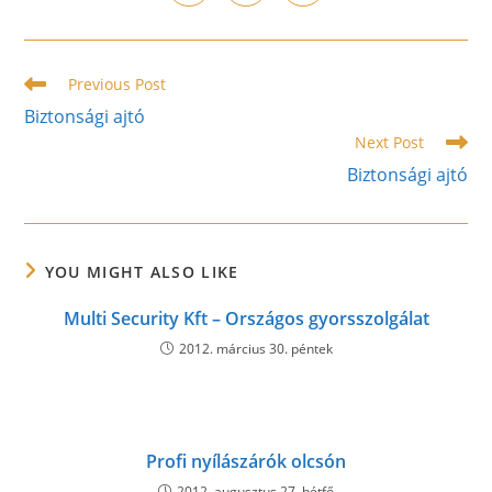
in
in
in
window
window
window
window
window
window
window
a
a
a
new
new
new
window
window
window
Read
Previous Post
more
Biztonsági ajtó
articles
Next Post
Biztonsági ajtó
YOU MIGHT ALSO LIKE
Multi Security Kft – Országos gyorsszolgálat
2012. március 30. péntek
Profi nyílászárók olcsón
2012. augusztus 27. hétfő