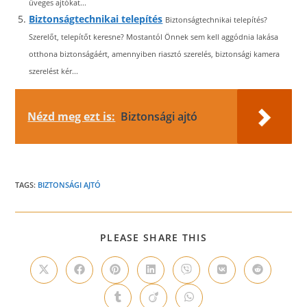
üveges ajtókat...
Biztonságtechnikai telepítés
Biztonságtechnikai telepítés?
Szerelőt, telepítőt keresne? Mostantól Önnek sem kell aggódnia lakása
otthona biztonságáért, amennyiben riasztó szerelés, biztonsági kamera
szerelést kér...
Nézd meg ezt is:
Biztonsági ajtó
TAGS:
BIZTONSÁGI AJTÓ
SHARE
PLEASE SHARE THIS
THIS
CONTENT
Opens
Opens
Opens
Opens
Opens
Opens
Opens
in
in
in
in
in
in
in
a
a
a
a
a
a
a
Opens
Opens
Opens
new
new
new
new
new
new
new