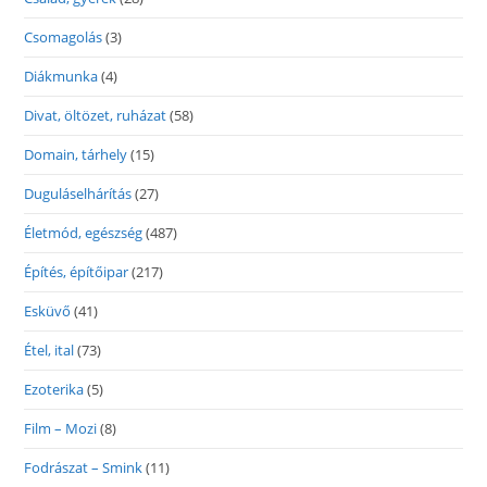
Csomagolás
(3)
Diákmunka
(4)
Divat, öltözet, ruházat
(58)
Domain, tárhely
(15)
Duguláselhárítás
(27)
Életmód, egészség
(487)
Építés, építőipar
(217)
Esküvő
(41)
Étel, ital
(73)
Ezoterika
(5)
Film – Mozi
(8)
Fodrászat – Smink
(11)