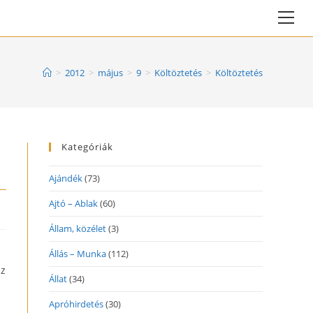
Vie
web
Me
>
2012
>
május
>
9
>
Költöztetés
>
Költöztetés
Kategóriák
Ajándék
(73)
Ajtó – Ablak
(60)
Állam, közélet
(3)
Állás – Munka
(112)
az
Állat
(34)
Apróhirdetés
(30)