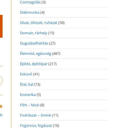
Csomagolás
(3)
Diákmunka
(4)
Divat, öltözet, ruházat
(58)
Domain, tárhely
(15)
Duguláselhárítás
(27)
Életmód, egészség
(487)
Építés, építőipar
(217)
Esküvő
(41)
pens
Étel, ital
(73)
n
ew
Ezoterika
(5)
indow
Film – Mozi
(8)
an
Fodrászat – Smink
(11)
Fogorvos, fogászat
(16)