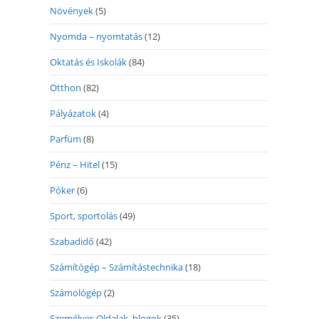
Növények
(5)
Nyomda – nyomtatás
(12)
Oktatás és Iskolák
(84)
Otthon
(82)
Pályázatok
(4)
Parfüm
(8)
Pénz – Hitel
(15)
Póker
(6)
Sport, sportolás
(49)
Szabadidő
(42)
Számítógép – Számítástechnika
(18)
Számológép
(2)
Személyes Oldalak, blogok
(35)