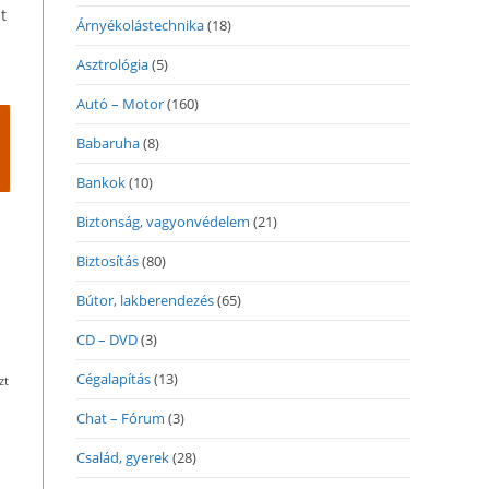
t
Árnyékolástechnika
(18)
Asztrológia
(5)
Autó – Motor
(160)
Babaruha
(8)
Bankok
(10)
Biztonság, vagyonvédelem
(21)
Biztosítás
(80)
Bútor, lakberendezés
(65)
CD – DVD
(3)
Cégalapítás
(13)
zt
Chat – Fórum
(3)
Család, gyerek
(28)