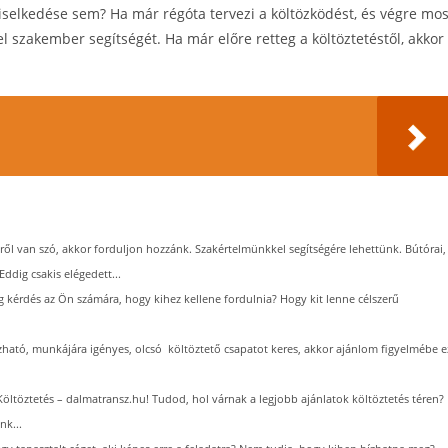
iselkedése sem? Ha már régóta tervezi a költözködést, és végre mos
el szakember segítségét. Ha már előre retteg a költöztetéstől, akkor
ről van szó, akkor forduljon hozzánk. Szakértelmünkkel segítségére lehettünk. Bútórai,
dig csakis elégedett...
 kérdés az Ön számára, hogy kihez kellene fordulnia? Hogy kit lenne célszerű
ható, munkájára igényes, olcsó költöztető csapatot keres, akkor ajánlom figyelmébe e
Költöztetés – dalmatransz.hu! Tudod, hol várnak a legjobb ajánlatok költöztetés téren?
nk...