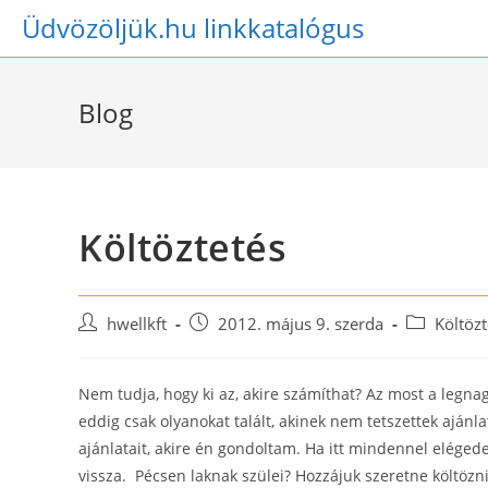
Skip
Üdvözöljük.hu linkkatalógus
to
content
Blog
Költöztetés
Post
Post
Post
hwellkft
2012. május 9. szerda
Költözt
author:
published:
category:
Nem tudja, hogy ki az, akire számíthat? Az most a legna
eddig csak olyanokat talált, akinek nem tetszettek ajánl
ajánlatait, akire én gondoltam. Ha itt mindennel elégede
vissza. Pécsen laknak szülei? Hozzájuk szeretne költözni