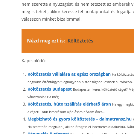
nem szerette a nyüzsgést, és nem tetszett az emberek v
meg is teheti, akkor keresse fel honlapunkat és fogadja 
válasszon minket bizalommal.
Nézd meg ezt is:
Költöztetés
Kapcsolódó:
Költöztetés vállalása az egész országban
Ha költöztetés
nagyobb értéktárgyait legnagyobb biztonságban lesznek autóinkon. Ed
Költöztetés Budapest
Budapesten keres költöztető céget? Még
választania? Ha még...
Költöztetés, bútorszállítás elérhető áron
Ha egy megbíz
a céget! Több ismerősöm ajánlására hívtam őket....
Megbízható és gyors költöztetés – dalmatransz.hu
Ha szeretnéd megtudni, akkor látogass el internetes oldalunkra. Nálu
Könyvelés Budapest