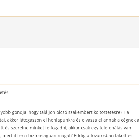
etés
gyobb gondja, hogy találjon olcsó szakembert költöztetésre? Ha
atai, akkor látogasson el honlapunkra és olvassa el annak a cégnek 
tt és szerelne minket felfogadni, akkor csak egy telefonálás van
, mert itt érzi biztonságban magát? Eddig a fővárosban lakott és