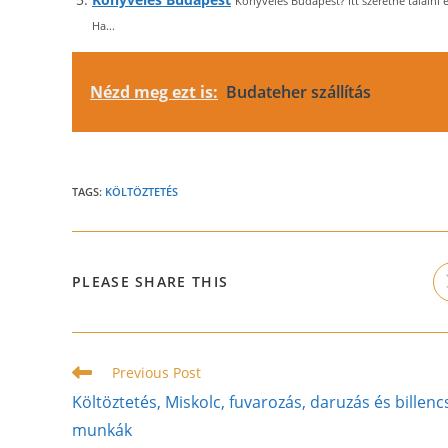
Könyvelés Budapest? Itt szeretne találni 
Ha...
Nézd meg ezt is:
Budateher szállítás
TAGS:
KÖLTÖZTETÉS
SHARE
PLEASE SHARE THIS
THIS
CONTENT
Read
Previous Post
more
Költöztetés, Miskolc, fuvarozás, daruzás és billenc
articles
munkák