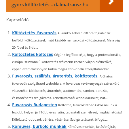
gyors költöztetés – dalmatransz.hu
Kapcsolódó:
Költöztetés, fuvarozás
A Franko Teher 1990 óta foglalkozik
belföldi költöztetéssel, majd később nemzetközi költöztetéssel. Ma a cég
20 fővel és 8 db...
Költöztetés költözés
Cégünk legfőbb célja, hogy a professzionális,
európai színvonalú költöztetés szélesebb körben váljon elérhetővé,
éppen ezért alacsonyan tartva magas színvonalú szolgáltatásokat...
Fuvarozás, szállítás, áruterítés, költöztetés.
A 6hatós
fuvarozók szolgáltatói weboldala. A fuvarozás tevékenységek széleskörű
választéka: költöztetés, áruterítés, autómentés, kamion, daruzás,
és konténeres szolgáltatás. Teherfuvarozói weboldalunkat, hat...
Fuvarozás Budapesten
Költözne, fuvaroztatna? Akkor nálunk a
legjobb helyen jár! Több éves rutin, tapasztalt személyzet, megbízhatóság!
Költöztető dobozok bérlése, vásárlása. Szolgáltatásunk átfogó,...
Kőműves, burkoló munkák
Kőműves munkák, lakásfelújítás,