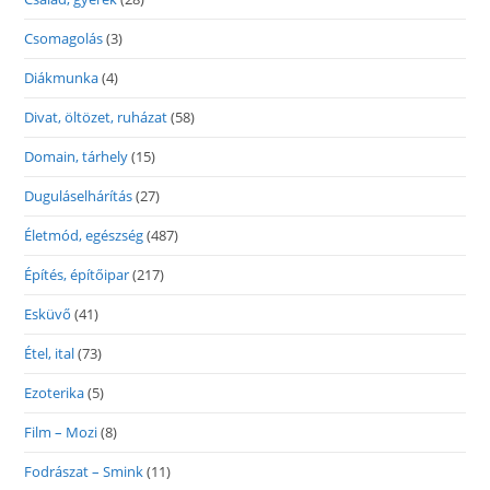
Csomagolás
(3)
Diákmunka
(4)
Divat, öltözet, ruházat
(58)
Domain, tárhely
(15)
Duguláselhárítás
(27)
Életmód, egészség
(487)
Építés, építőipar
(217)
Esküvő
(41)
Étel, ital
(73)
Ezoterika
(5)
Film – Mozi
(8)
Fodrászat – Smink
(11)