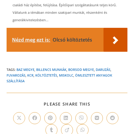
családi ház építése, felújítása. Építőipari szolgáltatásunk teljes körű.
Vállalunk a témában minden szakipari munkát, részenként és
generálkivitelezésben...
Nézd meg ezt is:
Olcsó költöztetés
TAGS:
BAZ MEGYE
,
BILLENCS MUNKÁK
,
BORSOD MEGYE
,
DARUZÁS
,
FUVAROZÁS
,
KCR
,
KÖLTÖZTETÉS
,
MISKOLC
,
ÖMLESZTETT ANYAGOK
SZÁLLÍTÁSA
SHARE
PLEASE SHARE THIS
THIS
CONTENT
Opens
Opens
Opens
Opens
Opens
Opens
Opens
in
in
in
in
in
in
in
a
a
a
a
a
a
a
Opens
Opens
Opens
new
new
new
new
new
new
new