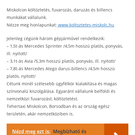
Miskolcon költöztetés, fuvarozás, daruzás és billencs
munkákat vállalunk.
Nézze meg honlapunkat:
www.koltoztetes-miskolc.hu
Jelenleg cégünk három gépjárművel rendelkezik:
– 1,5t-ás Mercedes Sprinter /4,5m hosszú platós, ponyvás,
ill. nyitott/
– 3,1t-ás Avia /5,3m hosszú platós, ponyvás, ill. nyitott/
– 7,8t-ás Mercedes Atego darus-billencs /4,5m hosszú
platós, nyitott/
Célunk minél szélesebb ügyfélkör kialakítása és magas
színvonalú kiszolgálása. Egyaránt vállalunk belföldi és
nemzetközi fuvarozást, költöztetést.
Tehertaxi Miskolcon, Borsodban és az ország egész
területén, akár nemzetköziben is.
Nézd meg ezt is:
Megbízható és