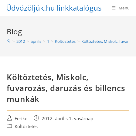
Skip
Üdvözöljük.hu linkkatalógus
Menu
to
content
Blog
>
2012
>
április
>
1
>
Költöztetés
>
Költöztetés, Miskolc, fuvarozá
Költöztetés, Miskolc,
fuvarozás, daruzás és billencs
munkák
Post
Post
Ferike
2012. április 1. vasárnap
author:
published:
Post
Költöztetés
category: