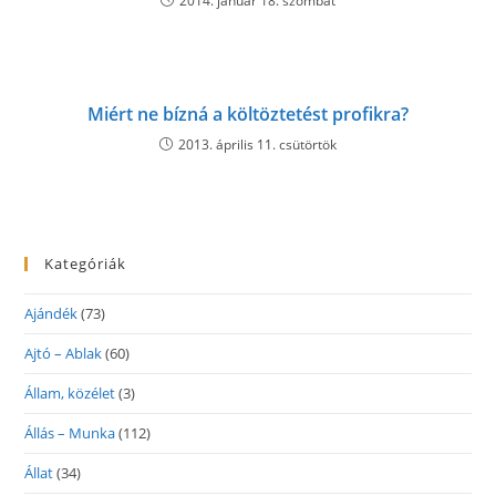
2014. január 18. szombat
Miért ne bízná a költöztetést profikra?
2013. április 11. csütörtök
Kategóriák
Ajándék
(73)
Ajtó – Ablak
(60)
Állam, közélet
(3)
Állás – Munka
(112)
Állat
(34)