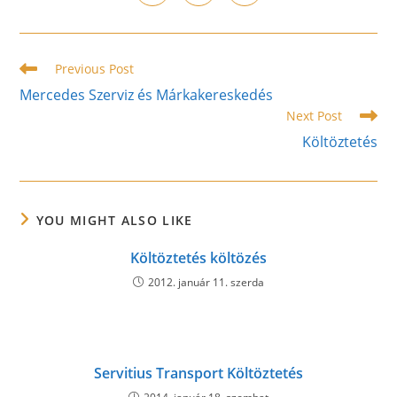
in
in
in
window
window
window
window
window
window
window
a
a
a
new
new
new
window
window
window
Read
Previous Post
more
Mercedes Szerviz és Márkakereskedés
articles
Next Post
Költöztetés
YOU MIGHT ALSO LIKE
Költöztetés költözés
2012. január 11. szerda
Servitius Transport Költöztetés