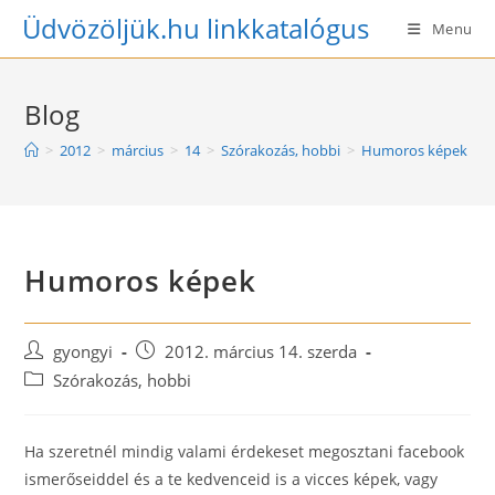
Skip
Üdvözöljük.hu linkkatalógus
Menu
to
content
Blog
>
2012
>
március
>
14
>
Szórakozás, hobbi
>
Humoros képek
Humoros képek
Post
Post
gyongyi
2012. március 14. szerda
author:
published:
Post
Szórakozás, hobbi
category:
Ha szeretnél mindig valami érdekeset megosztani facebook
ismerőseiddel és a te kedvenceid is a vicces képek, vagy