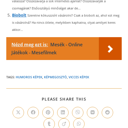
válassza? Összezavarja a sok internetes ajánlat? Összezavarják a
csomagárak? Elsőosztályú minőséget akar de...
Biobolt
Szeretne kókuszzsírt vásárolni? Csak a biobolt az, ahol ezt meg
is vásárolná? Ha nincs ötlete, melyikben kaphatna, olyat-amilyet keres
akkor...
Nézd meg ezt is:
Mesék - Online
Játékok - Mesefilmek
TAGS:
HUMOROS KÉPEK
,
KÉPMEGOSZTÓ
,
VICCES KÉPEK
SHARE
PLEASE SHARE THIS
THIS
CONTENT
Opens
Opens
Opens
Opens
Opens
Opens
Opens
in
in
in
in
in
in
in
a
a
a
a
a
a
a
Opens
Opens
Opens
new
new
new
new
new
new
new