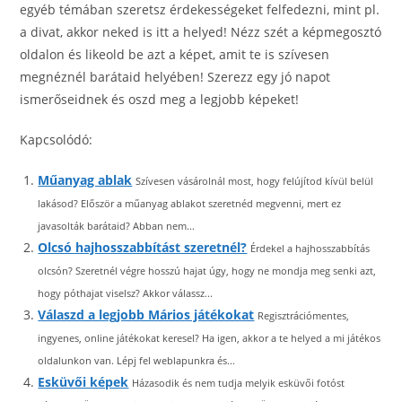
egyéb témában szeretsz érdekességeket felfedezni, mint pl.
a divat, akkor neked is itt a helyed! Nézz szét a képmegosztó
oldalon és likeold be azt a képet, amit te is szívesen
megnéznél barátaid helyében! Szerezz egy jó napot
ismerőseidnek és oszd meg a legjobb képeket!
Kapcsolódó:
Műanyag ablak
Szívesen vásárolnál most, hogy felújítod kívül belül
lakásod? Először a műanyag ablakot szeretnéd megvenni, mert ez
javasolták barátaid? Abban nem...
Olcsó hajhosszabbítást szeretnél?
Érdekel a hajhosszabbítás
olcsón? Szeretnél végre hosszú hajat úgy, hogy ne mondja meg senki azt,
hogy póthajat viselsz? Akkor válassz...
Válaszd a legjobb Mários játékokat
Regisztrációmentes,
ingyenes, online játékokat keresel? Ha igen, akkor a te helyed a mi játékos
oldalunkon van. Lépj fel weblapunkra és...
Esküvői képek
Házasodik és nem tudja melyik esküvői fotóst