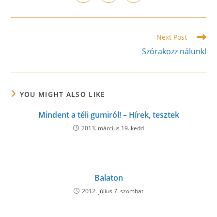
in
in
in
window
window
window
window
window
window
window
a
a
a
new
new
new
window
window
window
Read
Next Post
more
Szórakozz nálunk!
articles
YOU MIGHT ALSO LIKE
Mindent a téli gumiról! – Hírek, tesztek
2013. március 19. kedd
Balaton
2012. július 7. szombat