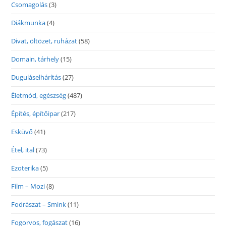
Csomagolás
(3)
Diákmunka
(4)
Divat, öltözet, ruházat
(58)
Domain, tárhely
(15)
Duguláselhárítás
(27)
Életmód, egészség
(487)
Építés, építőipar
(217)
Esküvő
(41)
Étel, ital
(73)
Ezoterika
(5)
Film – Mozi
(8)
Fodrászat – Smink
(11)
Fogorvos, fogászat
(16)