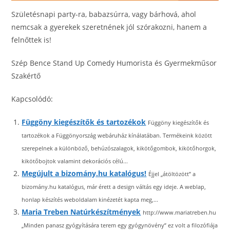
Születésnapi party-ra, babazsúrra, vagy bárhová, ahol
nemcsak a gyerekek szeretnének jól szórakozni, hanem a
felnőttek is!
Szép Bence Stand Up Comedy Humorista és Gyermekműsor
Szakértő
Kapcsolódó:
Függöny kiegészítők és tartozékok
Függöny kiegészítők és
tartozékok a Függönyország webáruház kínálatában. Termékeink között
szerepelnek a különböző, behúzószalagok, kikötőgombok, kikötőhorgok,
kikötőbojtok valamint dekorációs célú...
Megújult a bizomány.hu katalógus!
Éjjel „átöltözött” a
bizomány.hu katalógus, már érett a design váltás egy ideje. A weblap,
honlap készítés weboldalam kinézetét kapta meg,...
Maria Treben Natúrkészítmények
http://www.mariatreben.hu
„Minden panasz gyógyítására terem egy gyógynövény” ez volt a filozófiája