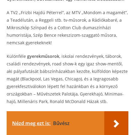
A TV2 „Frizbi Hajdú Péterrel”, az MTV „Mondom a magamét”,
a Teadélután, a Reggeli stb. tv-műsorok, a Rádiókabaré, a
Mikroszkóp Színpad és a Cotton Club dumaszínházi
humoristája, Szép Bence rekeszizom-szaggató műsora,
nemcsak gyerekeknek!
Különféle
gyerekműsorok
, iskolai rendezvények, táborok,
családi rendezvények, road show-k egy igaz show-mentől,
aki pályafutását bábszínházakban kezdte, külföldön képezte
magát (Blackpool, Las Vegas, Chicago), és a legragosabb
gyerekfesztiválokon lépett fel hazánkban és a környező
országokban – Művészetek Palotája, Gyerekhajó, Minimax-
hajó, Millenáris Park, Ronald McDonald Házak stb.
Nézd meg ezt is:
Bűvész