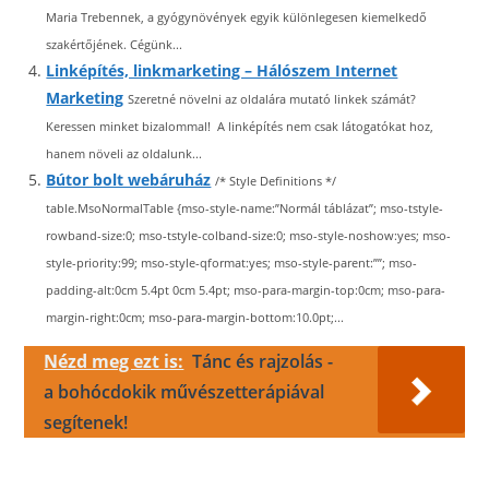
Maria Trebennek, a gyógynövények egyik különlegesen kiemelkedő
szakértőjének. Cégünk...
Linképítés, linkmarketing – Hálószem Internet
Marketing
Szeretné növelni az oldalára mutató linkek számát?
Keressen minket bizalommal! A linképítés nem csak látogatókat hoz,
hanem növeli az oldalunk...
Bútor bolt webáruház
/* Style Definitions */
table.MsoNormalTable {mso-style-name:”Normál táblázat”; mso-tstyle-
rowband-size:0; mso-tstyle-colband-size:0; mso-style-noshow:yes; mso-
style-priority:99; mso-style-qformat:yes; mso-style-parent:””; mso-
padding-alt:0cm 5.4pt 0cm 5.4pt; mso-para-margin-top:0cm; mso-para-
margin-right:0cm; mso-para-margin-bottom:10.0pt;...
Nézd meg ezt is:
Tánc és rajzolás -
a bohócdokik művészetterápiával
segítenek!