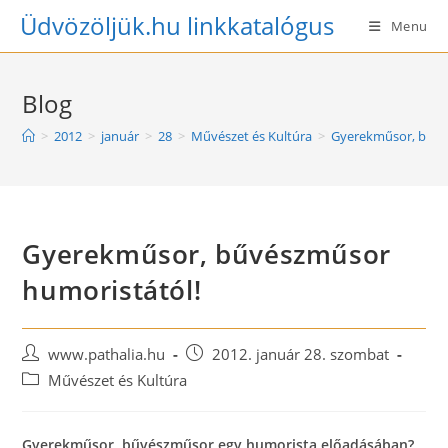
Skip
Üdvözöljük.hu linkkatalógus
Menu
to
content
Blog
>
2012
>
január
>
28
>
Művészet és Kultúra
>
Gyerekműsor, bűvé
Gyerekműsor, bűvészműsor
humoristától!
Post
Post
www.pathalia.hu
2012. január 28. szombat
author:
published:
Post
Művészet és Kultúra
category:
Gyerekműsor, bűvészműsor egy humorista előadásában?