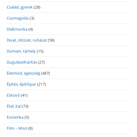
Család, gyerek
(28)
Csomagolás
(3)
Diákmunka
(4)
Divat, öltözet, ruházat
(58)
Domain, tárhely
(15)
Duguláselhárítás
(27)
Életmód, egészség
(487)
Építés, építőipar
(217)
Esküvő
(41)
Étel, ital
(73)
Ezoterika
(5)
Film – Mozi
(8)