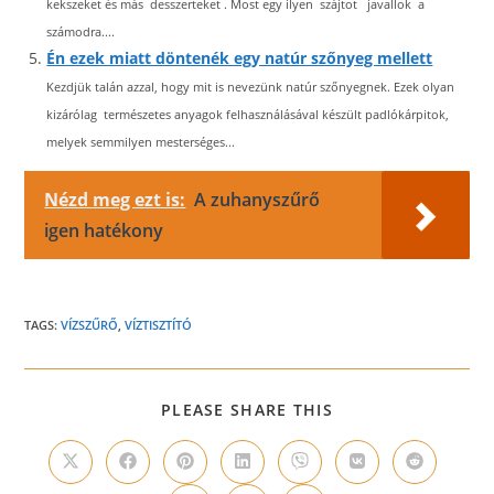
kekszeket és más desszerteket . Most egy ilyen szájtot javallok a
számodra....
Én ezek miatt döntenék egy natúr szőnyeg mellett
Kezdjük talán azzal, hogy mit is nevezünk natúr szőnyegnek. Ezek olyan
kizárólag természetes anyagok felhasználásával készült padlókárpitok,
melyek semmilyen mesterséges...
Nézd meg ezt is:
A zuhanyszűrő
igen hatékony
TAGS:
VÍZSZŰRŐ
,
VÍZTISZTÍTÓ
SHARE
PLEASE SHARE THIS
THIS
CONTENT
Opens
Opens
Opens
Opens
Opens
Opens
Opens
in
in
in
in
in
in
in