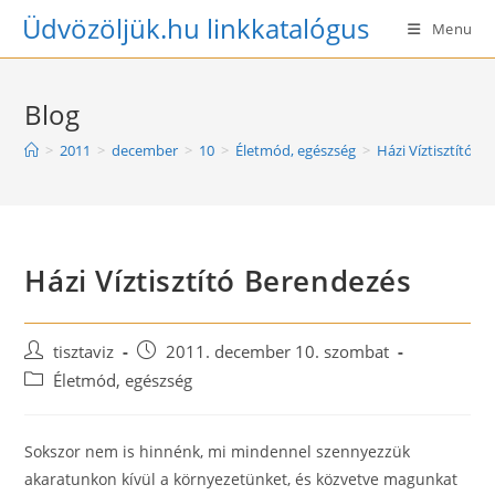
Skip
Üdvözöljük.hu linkkatalógus
Menu
to
content
Blog
>
2011
>
december
>
10
>
Életmód, egészség
>
Házi Víztisztító B
Házi Víztisztító Berendezés
Post
Post
tisztaviz
2011. december 10. szombat
author:
published:
Post
Életmód, egészség
category:
Sokszor nem is hinnénk, mi mindennel szennyezzük
akaratunkon kívül a környezetünket, és közvetve magunkat