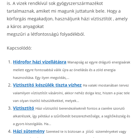
is. A vizek rendkívül sok gyógyszerszármazékot
tartalmaznak, amiket mi magunk juttatunk bele. Hogy a
körforgás megakadjon, használjunk házi víztisztítót , amely
a káros anyagokat
megszűri a létfontosságú folyadékból.
Kapcsolódó:
Hidrofor házi vízellátásra
Manapság az egyre dráguló energiaárak
mellett egyre fontosabbá válik újra az önellátás és a zöld energia
hasznosítása. Egy ilyen megoldás,...
Víztisztító készülék tiszta vízhez
Ha valaki mostanában tervez
valamilyen víztisztítót vásárolni, akkor nehéz dolga lesz, hiszen a piac tele
van olyan tisztító készülékekkel, melyek...
Víztisztító
Házi víztisztító berendezéseknél fontos a cserére szoruló
alkatrészek, így például a szűrőbetét beszerezhetősége, a segítőkészség és
a gyors kiszolgálás. Ha...
Házi sütemény
Szereted te is biztosan a jóízű süteményeket vagy