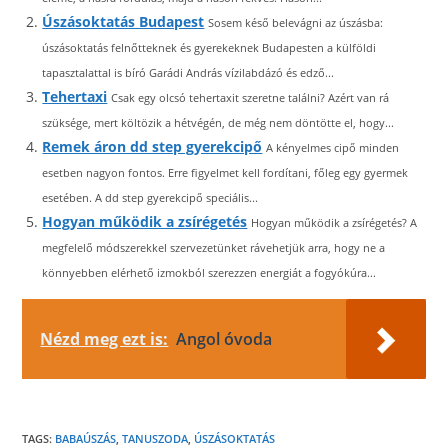
Úszásoktatás Budapest
Sosem késő belevágni az úszásba:
úszásoktatás felnőtteknek és gyerekeknek Budapesten a külföldi
tapasztalattal is bíró Garádi András vízilabdázó és edző...
Tehertaxi
Csak egy olcsó tehertaxit szeretne találni? Azért van rá
szüksége, mert költözik a hétvégén, de még nem döntötte el, hogy...
Remek áron dd step gyerekcipő
A kényelmes cipő minden
esetben nagyon fontos. Erre figyelmet kell fordítani, főleg egy gyermek
esetében. A dd step gyerekcipő speciális...
Hogyan működik a zsírégetés
Hogyan működik a zsírégetés? A
megfelelő módszerekkel szervezetünket rávehetjük arra, hogy ne a
könnyebben elérhető izmokból szerezzen energiát a fogyókúra...
Nézd meg ezt is:
Angol óvoda
TAGS:
BABAÚSZÁS
,
TANUSZODA
,
ÚSZÁSOKTATÁS