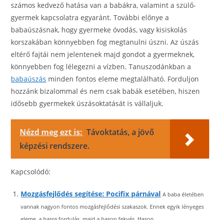
számos kedvező hatása van a babákra, valamint a szülő-
gyermek kapcsolatra egyaránt. További előnye a
babaúszásnak, hogy gyermeke óvodás, vagy kisiskolás
korszakában könnyebben fog megtanulni úszni. Az úszás
eltérő fajtái nem jelentenek majd gondot a gyermeknek,
könnyebben fog lélegezni a vízben. Tanuszodánkban a
babaúszás
minden fontos eleme megtalálható. Forduljon
hozzánk bizalommal és nem csak babák esetében, hiszen
idősebb gyermekek úszásoktatását is vállaljuk.
Nézd meg ezt is:
Távoktatás, a jövő
képzési rendszere.
Kapcsolódó:
Mozgásfejlődés segítése: Pocifix párnával
A baba életében
vannak nagyon fontos mozgásfejlődési szakaszok. Ennek egyik lényeges
eleme, a hasra fordulás, majd a hason fekvés. Hason...