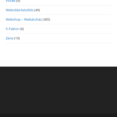
Viccek
(6)
Weboldal készítés
(49)
Webshop – Webáruház
(385)
X-Faktor
(8)
Zene
(19)