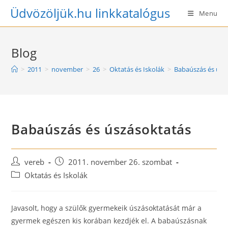
Skip
Üdvözöljük.hu linkkatalógus
Menu
to
content
Blog
>
2011
>
november
>
26
>
Oktatás és Iskolák
>
Babaúszás és úsz
Babaúszás és úszásoktatás
Post
Post
vereb
2011. november 26. szombat
author:
published:
Post
Oktatás és Iskolák
category:
Javasolt, hogy a szülők gyermekeik úszásoktatását már a
gyermek egészen kis korában kezdjék el. A babaúszásnak