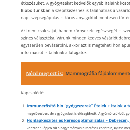
étkezésüket. A gyógyteákat kedvelők egyéb italaink közö
Bioboltunkban
a szépítkezéshez is találhatnak a vásár
napi szépségápolás is káros anyagoktól mentesen törté
Aki nem csak saját, hanem környezete egészségét is szere
színes választéka. Várunk minden kedves vásárlót debr
egyszerűen bevásárolni, akkor azt is megteheti honlapu
információt is találnak a látogatók.
Nézd meg ezt is:
Mammográfia fájdalomment
Kapcsolódó:
Immunerősítő bio “gyógyszerek” Ételek + italok a 
megelőzésben, de a gyógyulást is elősegíthetik. A gyümölcsökből, g
Honlapkészítés és keresőoptimalizálás – Debrecen,
vonzzon? Lépjen túl a hagyományos hirdetések korlátain, nyissa meg v