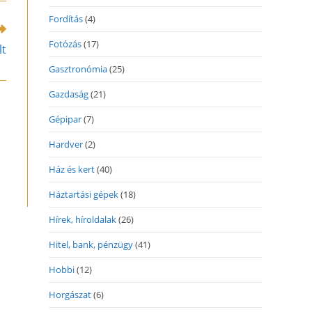
indow
Fordítás
(4)
Fotózás
(17)
lt
Gasztronómia
(25)
Gazdaság
(21)
Gépipar
(7)
Hardver
(2)
Ház és kert
(40)
Háztartási gépek
(18)
Hírek, híroldalak
(26)
Hitel, bank, pénzügy
(41)
Hobbi
(12)
Horgászat
(6)