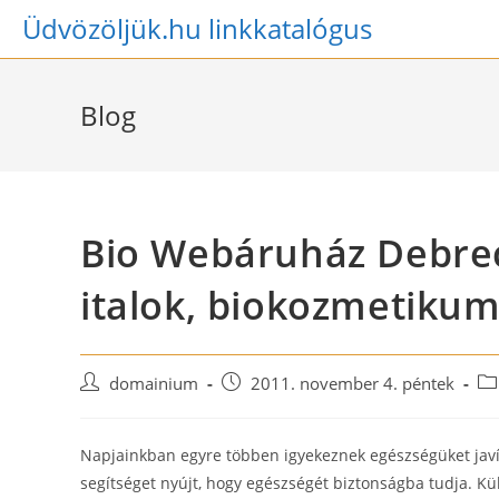
Skip
Üdvözöljük.hu linkkatalógus
to
content
Blog
Bio Webáruház Debrec
italok, biokozmetiku
Post
Post
Po
domainium
2011. november 4. péntek
author:
published:
ca
Napjainkban egyre többen igyekeznek egészségüket javí
segítséget nyújt, hogy egészségét biztonságba tudja. K