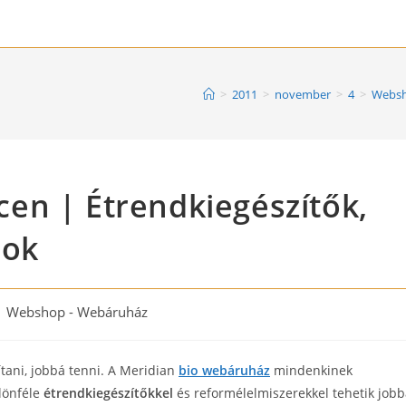
>
2011
>
november
>
4
>
Websh
en | Étrendkiegészítők,
mok
st
Webshop - Webáruház
tegory:
tani, jobbá tenni. A Meridian
bio webáruház
mindenkinek
ülönféle
étrendkiegészítőkkel
és reformélelmiszerekkel tehetik job