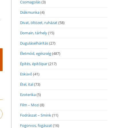
Csomagolás
(3)
i
Diákmunka
(4)
t
Divat, öltözet, ruházat
(58)
Domain, tárhely
(15)
Duguláselhárítás
(27)
Életmód, egészség
(487)
Építés, építőipar
(217)
Esküvő
(41)
Étel, ital
(73)
Ezoterika
(5)
Film – Mozi
(8)
Fodrászat – Smink
(11)
pens
n
Fogorvos, fogászat
(16)
ew