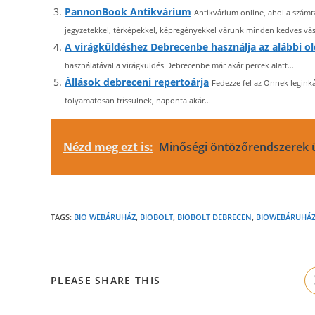
PannonBook Antikvárium
Antikvárium online, ahol a számt
jegyzetekkel, térképekkel, képregényekkel várunk minden kedves vásá
A virágküldéshez Debrecenbe használja az alábbi ol
használatával a virágküldés Debrecenbe már akár percek alatt...
Állások debreceni repertoárja
Fedezze fel az Önnek legink
folyamatosan frissülnek, naponta akár...
Nézd meg ezt is:
Minőségi öntözőrendszerek 
TAGS:
BIO WEBÁRUHÁZ
,
BIOBOLT
,
BIOBOLT DEBRECEN
,
BIOWEBÁRUHÁ
SHARE
PLEASE SHARE THIS
THIS