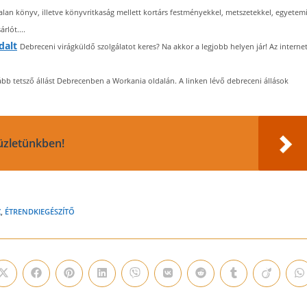
alan könyv, illetve könyvritkaság mellett kortárs festményekkel, metszetekkel, egyetem
rlót....
dalt
Debreceni virágküldő szolgálatot keres? Na akkor a legjobb helyen jár! Az interne
ább tetsző állást Debrecenben a Workania oldalán. A linken lévő debreceni állások
üzletünkben!
Z
,
ÉTRENDKIEGÉSZÍTŐ
Opens
Opens
Opens
Opens
Opens
Opens
Opens
Opens
Opens
O
in
in
in
in
in
in
in
in
in
i
a
a
a
a
a
a
a
a
a
a
new
new
new
new
new
new
new
new
new
n