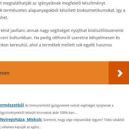
tt megtalálhatják az igényeiknek megfelelő készítményt.
lók természetes alapanyagokból készített biokozmetikumokat, így a
nhet.
tné javítani, annak nagy segítséget nyújthat biotisztítószereink
eceni boltunkban. Ha pedig otthonról szeretne kényelmesen és
nkon keresztül, ahol a termékek mellett sok egyéb hasznos
esen
természetből
Az immunerősítő gyógyszerek valódi segítséget nyújtanak a
yógynövényekből készült kivonatok akár 100%-ban...
 Nyíregyháza, Miskolc
Szeretné, hogy cége népszerűbb legyen? Több vásárlót
állalata kapuját az egész...