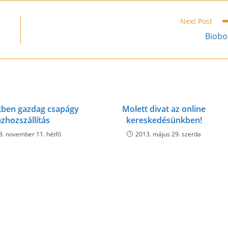
window
window
window
window
window
window
window
window
window
w
Next Post
Biobo
ben gazdag csapágy
Molett divat az online
zhozszállítás
kereskedésünkben!
3. november 11. hétfő
2013. május 29. szerda