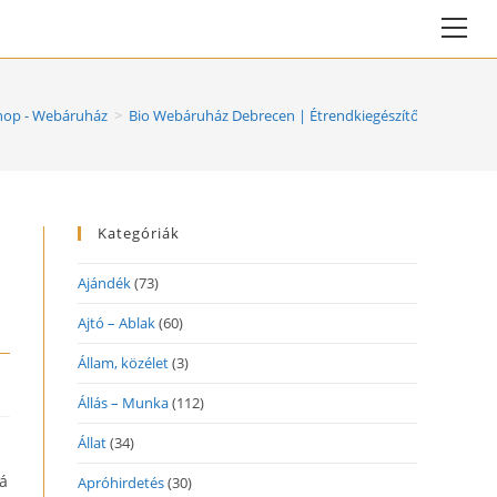
Vie
web
Me
op - Webáruház
>
Bio Webáruház Debrecen | Étrendkiegészítők, italok, 
Kategóriák
Ajándék
(73)
Ajtó – Ablak
(60)
Állam, közélet
(3)
Állás – Munka
(112)
Állat
(34)
bá
Apróhirdetés
(30)