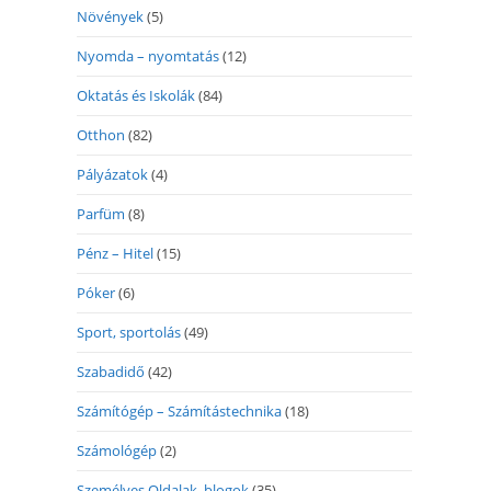
Növények
(5)
Nyomda – nyomtatás
(12)
Oktatás és Iskolák
(84)
Otthon
(82)
Pályázatok
(4)
Parfüm
(8)
Pénz – Hitel
(15)
Póker
(6)
Sport, sportolás
(49)
Szabadidő
(42)
Számítógép – Számítástechnika
(18)
Számológép
(2)
Személyes Oldalak, blogok
(35)