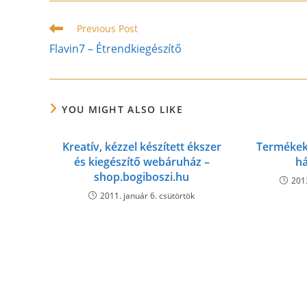
CONTENT
Read
Previous Post
more
Flavin7 – Étrendkiegészítő
articles
YOU MIGHT ALSO LIKE
Kreatív, kézzel készített ékszer
Termékek
és kiegészítő webáruház –
há
shop.bogiboszi.hu
201
2011. január 6. csütörtök