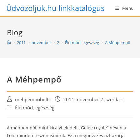
Skip
Üdvözöljük.hu linkkatalógus
Menu
to
content
Blog
>
2011
>
november
>
2
>
Életmód, egészség
>
A Méhpempő
A Méhpempő
Post
Post
mehpempobolt
2011. november 2. szerda
author:
published:
Post
Életmód, egészség
category:
A méhpempőt, mint királyi eledelt „Gelée royale“ néven a
Föld minden részén ismerik. Ez a megneve­zés azt akarja