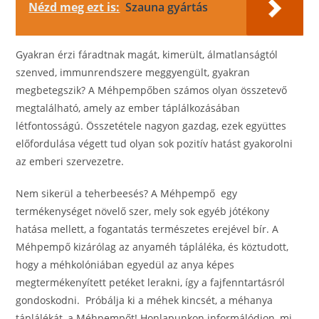
Nézd meg ezt is:
Szauna gyártás
Gyakran érzi fáradtnak magát, kimerült, álmatlanságtól
szenved, immunrendszere meggyengült, gyakran
megbetegszik? A Méhpempőben számos olyan összetevő
megtalálható, amely az ember táplálkozásában
létfontosságú. Összetétele nagyon gazdag, ezek együttes
előfordulása végett tud olyan sok pozitív hatást gyakorolni
az emberi szervezetre.
Nem sikerül a teherbeesés? A Méhpempő egy
termékenységet növelő szer, mely sok egyéb jótékony
hatása mellett, a fogantatás természetes erejével bír. A
Méhpempő kizárólag az anyaméh tápláléka, és köztudott,
hogy a méhkolóniában egyedül az anya képes
megtermékenyített petéket lerakni, így a fajfenntartásról
gondoskodni. Próbálja ki a méhek kincsét, a méhanya
táplálékát, a Méhpempőt! Honlapunkon informálódjon, mi