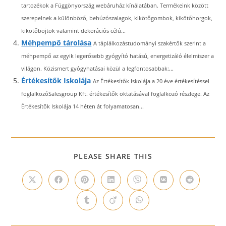
tartozékok a Függönyország webáruház kínálatában. Termékeink között
szerepelnek a különböző, behúzószalagok, kikötőgombok, kikötőhorgok,
kikötőbojtok valamint dekorációs célú...
Méhpempő tárolása
A táplálkozástudományi szakértők szerint a
méhpempő az egyik legerősebb gyógyító hatású, energetizáló élelmiszer a
világon. Közismert gyógyhatásai közül a legfontosabbak:...
Értékesítők Iskolája
Az Értékesítők Iskolája a 20 éve értékesítéssel
foglalkozóSalesgroup Kft. értékesítők oktatásával foglalkozó részlege. Az
Értékesítők Iskolája 14 héten át folyamatosan...
SHARE
PLEASE SHARE THIS
THIS
CONTENT
Opens
Opens
Opens
Opens
Opens
Opens
Opens
in
in
in
in
in
in
in
a
a
a
a
a
a
a
Opens
Opens
Opens
new
new
new
new
new
new
new
in
in
in
window
window
window
window
window
window
window
a
a
a
new
new
new