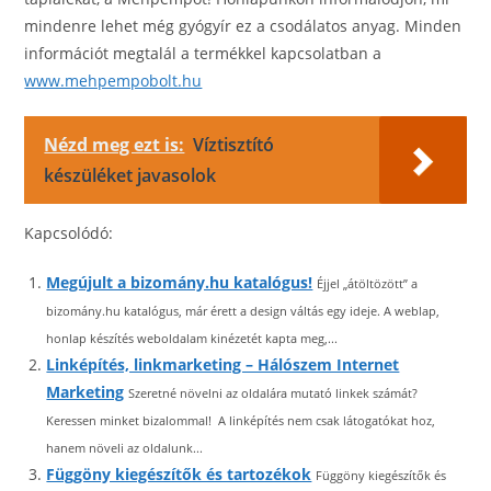
mindenre lehet még gyógyír ez a csodálatos anyag. Minden
információt megtalál a termékkel kapcsolatban a
www.mehpempobolt.hu
Nézd meg ezt is:
Víztisztító
készüléket javasolok
Kapcsolódó:
Megújult a bizomány.hu katalógus!
Éjjel „átöltözött” a
bizomány.hu katalógus, már érett a design váltás egy ideje. A weblap,
honlap készítés weboldalam kinézetét kapta meg,...
Linképítés, linkmarketing – Hálószem Internet
Marketing
Szeretné növelni az oldalára mutató linkek számát?
Keressen minket bizalommal! A linképítés nem csak látogatókat hoz,
hanem növeli az oldalunk...
Függöny kiegészítők és tartozékok
Függöny kiegészítők és