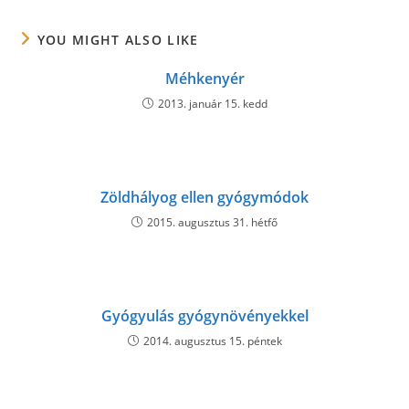
window
window
window
YOU MIGHT ALSO LIKE
Méhkenyér
2013. január 15. kedd
Zöldhályog ellen gyógymódok
2015. augusztus 31. hétfő
Gyógyulás gyógynövényekkel
2014. augusztus 15. péntek