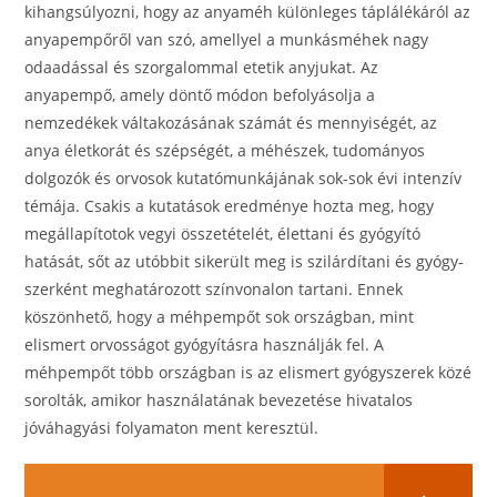
kihangsúlyozni, hogy az anyaméh kü­lönleges táplálékáról az
anyapempőről van szó, amellyel a munkásméhek nagy
odaadással és szorga­lommal etetik anyjukat. Az
anyapempő, amely döntő módon befolyásolja a
nemzedékek váltakozásának számát és mennyiségét, az
anya életkorát és szépsé­gét, a méhészek, tudományos
dolgozók és orvosok kutatómunkájának sok-sok évi intenzív
témája. Csakis a kutatások eredménye hozta meg, hogy
megállapí­totok vegyi összetételét, élettani és gyógyító
hatását, sőt az utóbbit sikerült meg is szilárdítani és gyógy­
szerként meghatározott színvonalon tartani. Ennek
köszönhető, hogy a méhpempőt sok országban, mint
elismert orvosságot gyógyításra használják fel. A
méhpempőt több országban is az elismert gyógy­szerek közé
sorolták, amikor használatának beveze­tése hivatalos
jóváhagyási folyamaton ment keresztül.