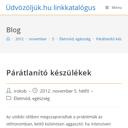
Skip
Üdvözöljük.hu linkkatalógus
Menu
to
content
Blog
>
2012
>
november
>
5
>
Életmód, egészség
>
Párátlanító készül
Párátlanító készülékek
Post
Post
irokob
2012. november 5. hétfő
author:
published:
Post
Életmód, egészség
category:
Az utóbbi időben megszaporodtak a problémák az
otthonomban, kettő különösen aggasztó: ha intenzíven