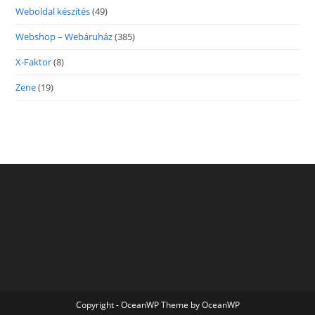
Weboldal készítés
(49)
Webshop – Webáruház
(385)
X-Faktor
(8)
Zene
(19)
Copyright - OceanWP Theme by OceanWP