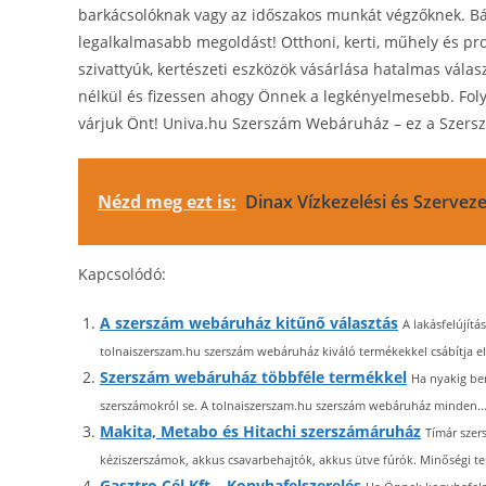
barkácsolóknak vagy az időszakos munkát végzőknek. Bár
legalkalmasabb megoldást! Otthoni, kerti, műhely és pro
szivattyúk, kertészeti eszközök vásárlása hatalmas válasz
nélkül és fizessen ahogy Önnek a legkényelmesebb. Foly
várjuk Önt! Univa.hu Szerszám Webáruház – ez a Szer
Nézd meg ezt is:
Dinax Vízkezelési és Szervezet
Kapcsolódó:
A szerszám webáruház kitűnő választás
A lakásfelújít
tolnaiszerszam.hu szerszám webáruház kiváló termékekkel csábítja el v
Szerszám webáruház többféle termékkel
Ha nyakig be
szerszámokról se. A tolnaiszerszam.hu szerszám webáruház minden..
Makita, Metabo és Hitachi szerszámáruház
Tímár szer
kéziszerszámok, akkus csavarbehajtók, akkus ütve fúrók. Minőségi te
Gasztro Cél Kft – Konyhafelszerelés