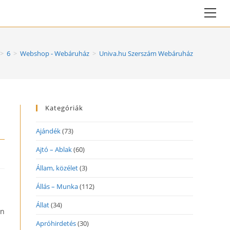
Vie
web
Me
>
6
>
Webshop - Webáruház
>
Univa.hu Szerszám Webáruház
Kategóriák
Ajándék
(73)
Ajtó – Ablak
(60)
Állam, közélet
(3)
Állás – Munka
(112)
Állat
(34)
on
Apróhirdetés
(30)