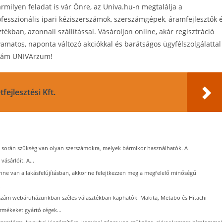
milyen feladat is vár Önre, az Univa.hu-n megtalálja a
fesszionális ipari kéziszerszámok, szerszámgépek, áramfejlesztők 
tékban, azonnali szállítással. Vásároljon online, akár regisztráció
amatos, naponta változó akciókkal és barátságos ügyfélszolgálattal
szám UNIVArzum!
fejlesztési Kft.
ás során szükség van olyan szerszámokra, melyek bármikor használhatók. A
ásárlóit. A...
nne van a lakásfelújításban, akkor ne felejtkezzen meg a megfelelő minőségű
.
szám webáruházunkban széles választékban kaphatók Makita, Metabo és Hitachi
rmékeket gyártó cégek...