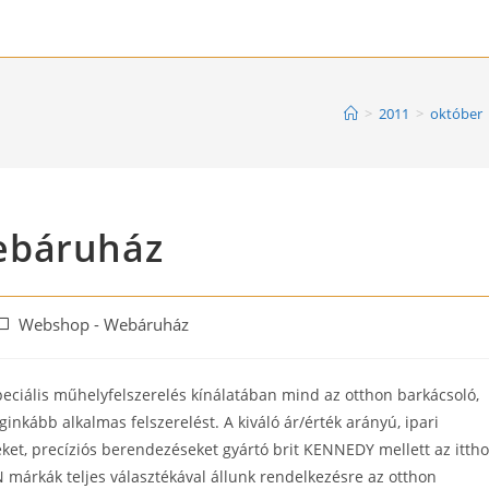
>
2011
>
október
ebáruház
ost
Webshop - Webáruház
ategory:
eciális műhelyfelszerelés kínálatában mind az otthon barkácsoló,
nkább alkalmas felszerelést. A kiváló ár/érték arányú, ipari
ket, precíziós berendezéseket gyártó brit KENNEDY mellett az itth
árkák teljes választékával állunk rendelkezésre az otthon