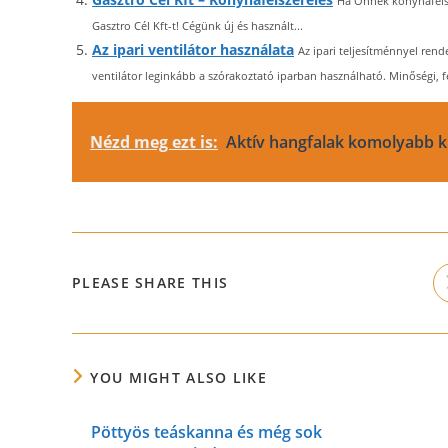
Ha Önnek konyhafelsz
Gasztro Cél Kft-t! Cégünk új és használt...
Az ipari ventilátor használata
Az ipari teljesítménnyel rend
ventilátor leginkább a szórakoztató iparban használható. Minőségi, f
Nézd meg ezt is:
Aktív hangfalak komolyabb k
SHARE
PLEASE SHARE THIS
THIS
CONTENT
YOU MIGHT ALSO LIKE
Pöttyös teáskanna és még sok