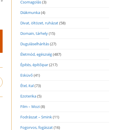
 a
Csomagolás
(3)
Diákmunka
(4)
Divat, öltözet, ruházat
(58)
Domain, tárhely
(15)
Duguláselhárítás
(27)
Életmód, egészség
(487)
Építés, építőipar
(217)
Esküvő
(41)
pens
Étel, ital
(73)
n
ew
Ezoterika
(5)
indow
Film – Mozi
(8)
Fodrászat – Smink
(11)
Fogorvos, fogászat
(16)