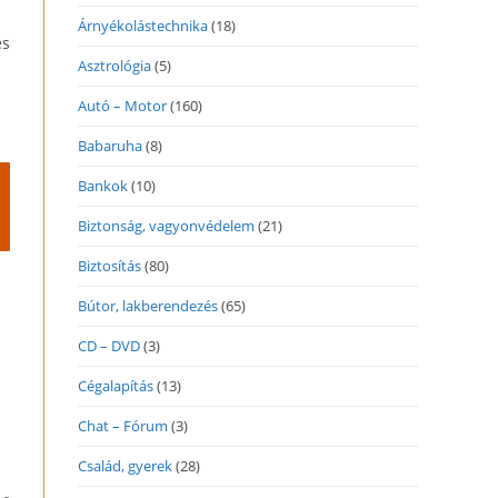
Árnyékolástechnika
(18)
és
Asztrológia
(5)
Autó – Motor
(160)
Babaruha
(8)
Bankok
(10)
Biztonság, vagyonvédelem
(21)
Biztosítás
(80)
Bútor, lakberendezés
(65)
CD – DVD
(3)
Cégalapítás
(13)
Chat – Fórum
(3)
Család, gyerek
(28)