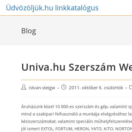
Skip
Üdvözöljük.hu linkkatalógus
to
content
Blog
Univa.hu Szerszám W
Post
Post
P
istvan.steigw
2011. október 6. csütörtök
author:
published:
c
Áruházunk közel 10 000-es szerszám és gép, valamint sp
mind a szakipari felhasználó a munkája elvégzéséhez legi
kéziszerszámokat, valamint speciális műhelyfelszerelése
jól ismert EXTOL, FORTUM, HERON, YATO, KITO, NORTON m