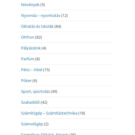
Növények
(5)
Nyomda – nyomtatás
(12)
Oktatás és Iskolák
(84)
Otthon
(82)
Pályázatok
(4)
Parfüm
(8)
Pénz – Hitel
(15)
Póker
(6)
Sport, sportolás
(49)
Szabadidő
(42)
Számítógép – Számítástechnika
(18)
Számológép
(2)
Személyes Oldalak, blogok
(35)