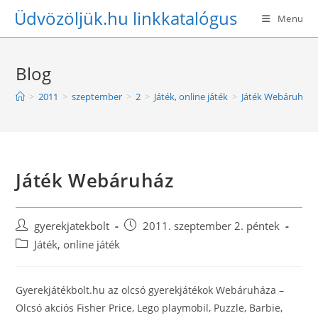
Skip
Üdvözöljük.hu linkkatalógus
Menu
to
content
Blog
>
2011
>
szeptember
>
2
>
Játék, online játék
>
Játék Webáruház
Játék Webáruház
Post
Post
gyerekjatekbolt
2011. szeptember 2. péntek
author:
published:
Post
Játék, online játék
category:
Gyerekjátékbolt.hu az olcsó gyerekjátékok Webáruháza –
Olcsó akciós Fisher Price, Lego playmobil, Puzzle, Barbie,