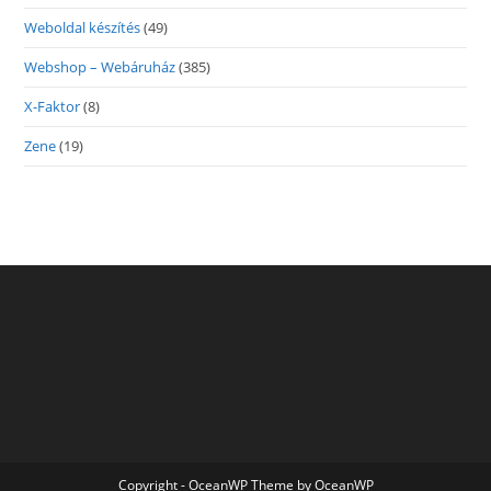
Weboldal készítés
(49)
Webshop – Webáruház
(385)
X-Faktor
(8)
Zene
(19)
Copyright - OceanWP Theme by OceanWP