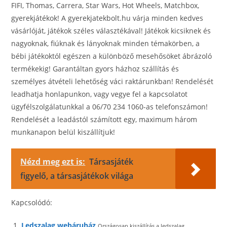
FIFI, Thomas, Carrera, Star Wars, Hot Wheels, Matchbox,
gyerekjátékok! A gyerekjatekbolt.hu várja minden kedves
vásárlóját, játékok széles választékával! Játékok kicsiknek és
nagyoknak, fiúknak és lányoknak minden témakörben, a
bébi játékoktól egészen a különböző mesehősöket ábrázoló
termékekig! Garantáltan gyors házhoz szállítás és
személyes átvételi lehetőség váci raktárunkban! Rendelését
leadhatja honlapunkon, vagy vegye fel a kapcsolatot
ügyfélszolgálatunkkal a 06/70 234 1060-as telefonszámon!
Rendelését a leadástól számított egy, maximum három
munkanapon belül kiszállítjuk!
Nézd meg ezt is:
Társasjáték
figyelő, a társasjátékok világa
Kapcsolódó:
Ledszalag webáruház
Országosan kiszállítás a ledszalag