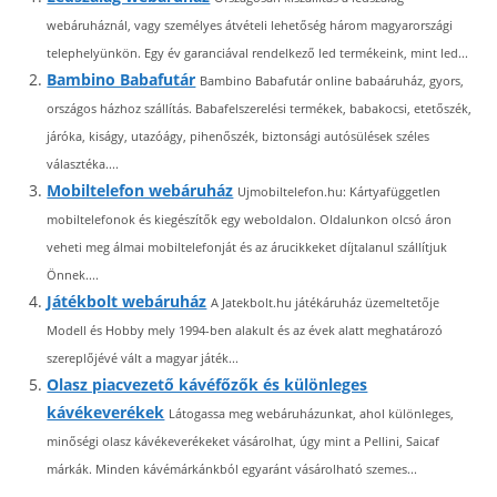
webáruháznál, vagy személyes átvételi lehetőség három magyarországi
telephelyünkön. Egy év garanciával rendelkező led termékeink, mint led...
Bambino Babafutár
Bambino Babafutár online babaáruház, gyors,
országos házhoz szállítás. Babafelszerelési termékek, babakocsi, etetőszék,
járóka, kiságy, utazóágy, pihenőszék, biztonsági autósülések széles
választéka....
Mobiltelefon webáruház
Ujmobiltelefon.hu: Kártyafüggetlen
mobiltelefonok és kiegészítők egy weboldalon. Oldalunkon olcsó áron
veheti meg álmai mobiltelefonját és az árucikkeket díjtalanul szállítjuk
Önnek....
Játékbolt webáruház
A Jatekbolt.hu játékáruház üzemeltetője
Modell és Hobby mely 1994-ben alakult és az évek alatt meghatározó
szereplőjévé vált a magyar játék...
Olasz piacvezető kávéfőzők és különleges
kávékeverékek
Látogassa meg webáruházunkat, ahol különleges,
minőségi olasz kávékeverékeket vásárolhat, úgy mint a Pellini, Saicaf
márkák. Minden kávémárkánkból egyaránt vásárolható szemes...