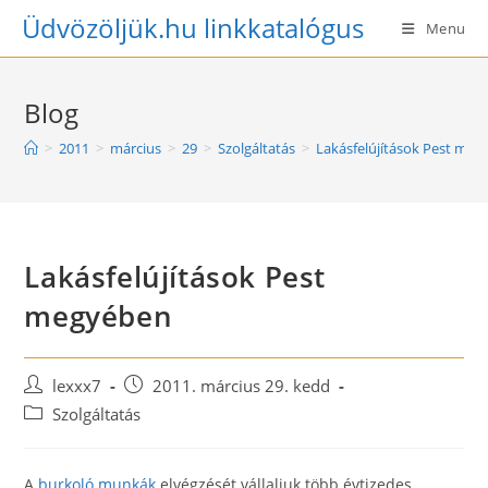
Skip
Üdvözöljük.hu linkkatalógus
Menu
to
content
Blog
>
2011
>
március
>
29
>
Szolgáltatás
>
Lakásfelújítások Pest me
Lakásfelújítások Pest
megyében
Post
Post
lexxx7
2011. március 29. kedd
author:
published:
Post
Szolgáltatás
category:
A
burkoló munkák
elvégzését vállaljuk több évtizedes