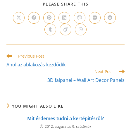
SHARE
PLEASE SHARE THIS
THIS
CONTENT
Opens
Opens
Opens
Opens
Opens
Opens
Opens
in
in
in
in
in
in
in
a
a
a
a
a
a
a
Opens
Opens
Opens
new
new
new
new
new
new
new
in
in
in
window
window
window
window
window
window
window
a
a
a
new
new
new
window
window
window
Read
Previous Post
more
Ahol az ablakozás kezdődik
articles
Next Post
3D falpanel – Wall Art Decor Panels
YOU MIGHT ALSO LIKE
Mit érdemes tudni a kertépítésről?
2012. augusztus 9. csütörtök