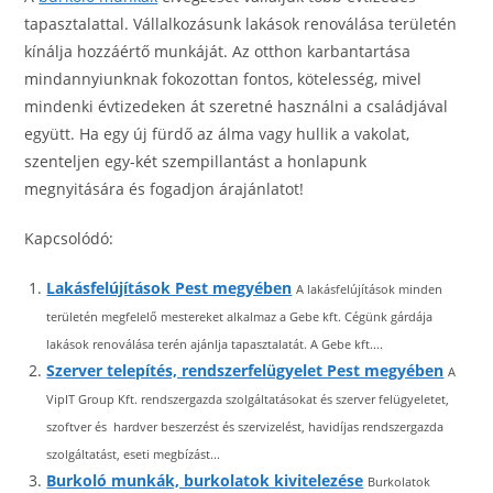
tapasztalattal. Vállalkozásunk lakások renoválása területén
kínálja hozzáértő munkáját. Az otthon karbantartása
mindannyiunknak fokozottan fontos, kötelesség, mivel
mindenki évtizedeken át szeretné használni a családjával
együtt. Ha egy új fürdő az álma vagy hullik a vakolat,
szenteljen egy-két szempillantást a honlapunk
megnyitására és fogadjon árajánlatot!
Kapcsolódó:
Lakásfelújítások Pest megyében
A lakásfelújítások minden
területén megfelelő mestereket alkalmaz a Gebe kft. Cégünk gárdája
lakások renoválása terén ajánlja tapasztalatát. A Gebe kft....
Szerver telepítés, rendszerfelügyelet Pest megyében
A
VipIT Group Kft. rendszergazda szolgáltatásokat és szerver felügyeletet,
szoftver és hardver beszerzést és szervizelést, havidíjas rendszergazda
szolgáltatást, eseti megbízást...
Burkoló munkák, burkolatok kivitelezése
Burkolatok