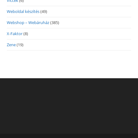
Viccek
(6)
Weboldal készítés
(49)
Webshop – Webáruház
(385)
X-Faktor
(8)
Zene
(19)