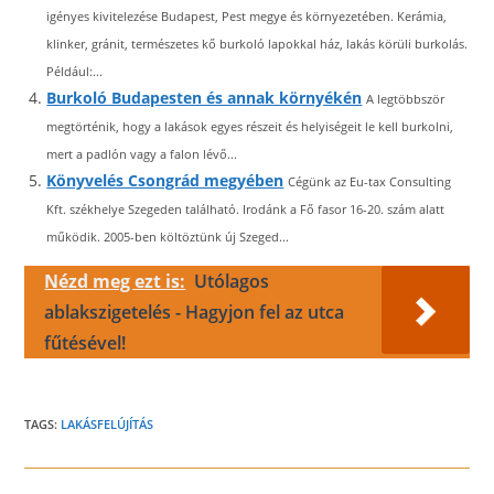
igényes kivitelezése Budapest, Pest megye és környezetében. Kerámia,
klinker, gránit, természetes kő burkoló lapokkal ház, lakás körüli burkolás.
Például:...
Burkoló Budapesten és annak környékén
A legtöbbször
megtörténik, hogy a lakások egyes részeit és helyiségeit le kell burkolni,
mert a padlón vagy a falon lévő...
Könyvelés Csongrád megyében
Cégünk az Eu-tax Consulting
Kft. székhelye Szegeden található. Irodánk a Fő fasor 16-20. szám alatt
működik. 2005-ben költöztünk új Szeged...
Nézd meg ezt is:
Utólagos
ablakszigetelés - Hagyjon fel az utca
fűtésével!
TAGS:
LAKÁSFELÚJÍTÁS