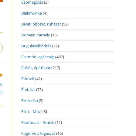
Csomagolás
(3)
Diákmunka
(4)
Divat, öltözet, ruházat
(58)
Domain, tárhely
(15)
Duguláselhárítás
(27)
pens
n
Életmód, egészség
(487)
ew
indow
Építés, építőipar
(217)
Esküvő
(41)
k,
Étel, ital
(73)
l!
Ezoterika
(5)
Film – Mozi
(8)
Fodrászat – Smink
(11)
Fogorvos, fogászat
(16)