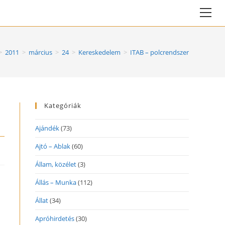
Vie
web
Me
>
2011
>
március
>
24
>
Kereskedelem
>
ITAB – polcrendszer
Kategóriák
Ajándék
(73)
Ajtó – Ablak
(60)
Állam, közélet
(3)
Állás – Munka
(112)
Állat
(34)
Apróhirdetés
(30)