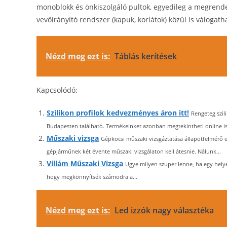
monoblokk és önkiszolgáló pultok, egyedileg a megrende
vevőirányító rendszer (kapuk, korlátok) közül is válogath
Nézd meg ezt is:
Táblás kerítések
Kapcsolódó:
Szilikon profilok kedvezményes áron itt!
Rengeteg szil
Budapesten található. Termékeinket azonban megtekintheti online is,
Műszaki vizsga
Gépkocsi műszaki vizsgáztatása állapotfelmérő e
gépjárműnek két évente műszaki vizsgálaton kell átesnie. Nálunk...
Villám Műszaki Vizsga
Ugye milyen szuper lenne, ha egy hely
hogy megkönnyítsék számodra a...
Nézd meg ezt is:
Led izzók nagy választéka