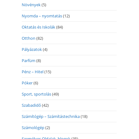
Növények
(5)
Nyomda – nyomtatás
(12)
Oktatás és Iskolák
(84)
Otthon
(82)
Pályázatok
(4)
Parfüm
(8)
Pénz – Hitel
(15)
Póker
(6)
Sport, sportolás
(49)
Szabadidő
(42)
Számítógép – Számítástechnika
(18)
Számológép
(2)
Személyes Oldalak, blogok
(35)