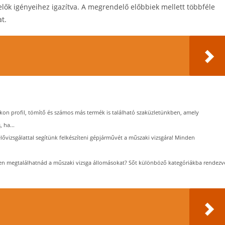
lők igényeihez igazítva. A megrendelő előbbiek mellett többféle
at.
ikon profil, tömítő és számos más termék is található szaküzletünkben, amely
 ha...
lővizsgálattal segítünk felkészíteni gépjárművét a műszaki vizsgára! Minden
en megtalálhatnád a műszaki vizsga állomásokat? Sőt különböző kategóriákba rendezv