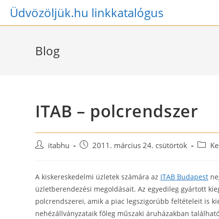
Skip
Üdvözöljük.hu linkkatalógus
to
content
Blog
ITAB – polcrendszer
Post
Post
Post
itabhu
2011. március 24. csütörtök
Ke
author:
published:
catego
A kiskereskedelmi üzletek számára az
ITAB Budapest
neg
üzletberendezési megoldásait. Az egyedileg gyártott kieg
polcrendszerei, amik a piac legszigorúbb feltételeit is kie
nehézállványzataik főleg műszaki áruházakban található