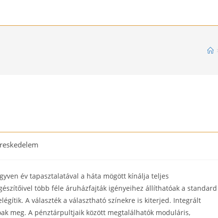
reskedelem
ry:
yven év tapasztalatával a háta mögött kínálja teljes
észítőivel több féle áruházfajták igényeihez állíthatóak a standard
légítik. A választék a választható színekre is kiterjed. Integrált
ak meg. A pénztárpultjaik között megtalálhatók moduláris,