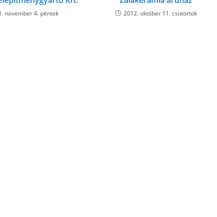
elépítménygyártó Kft.
Zalakerámia áruház
1. november 4. péntek
2012. október 11. csütörtök