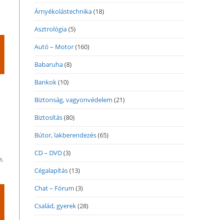
Árnyékolástechnika
(18)
Asztrológia
(5)
Autó – Motor
(160)
Babaruha
(8)
Bankok
(10)
Biztonság, vagyonvédelem
(21)
Biztosítás
(80)
Bútor, lakberendezés
(65)
CD – DVD
(3)
e,
Cégalapítás
(13)
Chat – Fórum
(3)
Család, gyerek
(28)