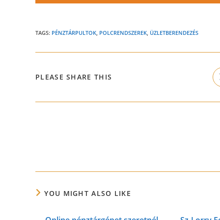
TAGS:
PÉNZTÁRPULTOK
,
POLCRENDSZEREK
,
ÜZLETBERENDEZÉS
SHARE
PLEASE SHARE THIS
THIS
CONTENT
Read
more
articles
YOU MIGHT ALSO LIKE