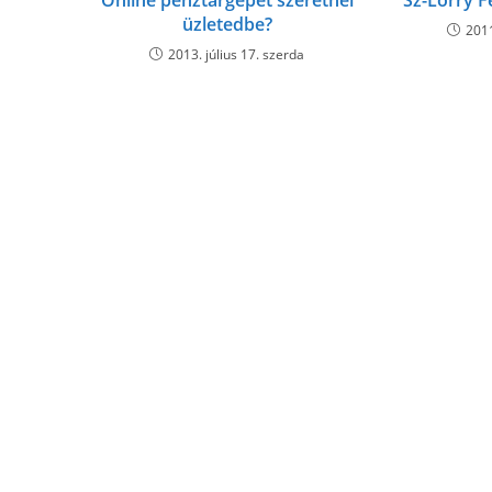
Online pénztárgépet szeretnél
Sz-Lorry F
üzletedbe?
201
2013. július 17. szerda