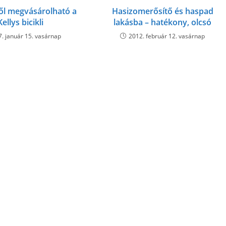
ről megvásárolható a
Hasizomerősítő és haspad
Kellys bicikli
lakásba – hatékony, olcsó
. január 15. vasárnap
2012. február 12. vasárnap