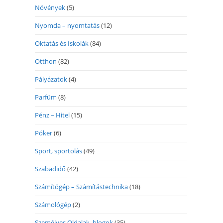
Növények
(5)
Nyomda – nyomtatás
(12)
Oktatás és Iskolák
(84)
Otthon
(82)
Pályázatok
(4)
Parfüm
(8)
Pénz – Hitel
(15)
Póker
(6)
Sport, sportolás
(49)
Szabadidő
(42)
Számítógép – Számítástechnika
(18)
Számológép
(2)
Személyes Oldalak, blogok
(35)