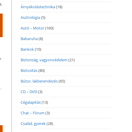
a.
Árnyékolástechnika
(18)
Asztrológia
(5)
Autó – Motor
(160)
Babaruha
(8)
Bankok
(10)
e
Biztonság, vagyonvédelem
(21)
Biztosítás
(80)
Bútor, lakberendezés
(65)
.
CD – DVD
(3)
Cégalapítás
(13)
Chat – Fórum
(3)
Család, gyerek
(28)