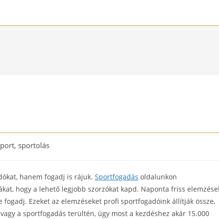
port, sportolás
ory:
ókat, hanem fogadj is rájuk.
Sportfogadás
oldalunkon
ákat, hogy a lehető legjobb szorzókat kapd. Naponta friss elemzése
 fogadj. Ezeket az elemzéseket profi sportfogadóink állítják össze,
vagy a sportfogadás terültén, úgy most a kezdéshez akár 15.000