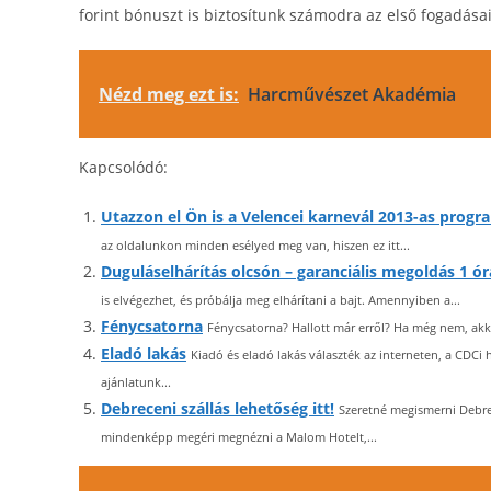
forint bónuszt is biztosítunk számodra az első fogadása
Nézd meg ezt is:
Harcművészet Akadémia
Kapcsolódó:
Utazzon el Ön is a Velencei karnevál 2013-as progr
az oldalunkon minden esélyed meg van, hiszen ez itt...
Duguláselhárítás olcsón – garanciális megoldás 1 ór
is elvégezhet, és próbálja meg elhárítani a bajt. Amennyiben a...
Fénycsatorna
Fénycsatorna? Hallott már erről? Ha még nem, akk
Eladó lakás
Kiadó és eladó lakás választék az interneten, a CDCi
ajánlatunk...
Debreceni szállás lehetőség itt!
Szeretné megismerni Debrec
mindenképp megéri megnézni a Malom Hotelt,...