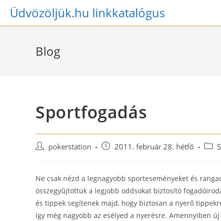
Skip
Üdvözöljük.hu linkkatalógus
to
content
Blog
Sportfogadás
Post
Post
Post
pokerstation
2011. február 28. hétfő
S
author:
published:
categ
Ne csak nézd a legnagyobb sporteseményeket és rangad
összegyűjtöttük a legjobb oddsokat biztosító fogadóirod
és tippek segítenek majd, hogy biztosan a nyerő tippekre
így még nagyobb az esélyed a nyerésre. Amennyiben új 