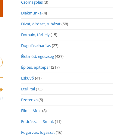
Csomagolás
(3)
Diákmunka
(4)
Divat, öltözet, ruházat
(58)
Domain, tárhely
(15)
Duguláselhárítás
(27)
Életmód, egészség
(487)
pens
Építés, építőipar
(217)
n
ew
Esküvő
(41)
indow
Étel, ital
(73)
p!
Ezoterika
(5)
Film – Mozi
(8)
Fodrászat – Smink
(11)
Fogorvos, fogászat
(16)