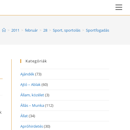
Vie
web
Me
>
2011
>
február
>
28
>
Sport, sportolás
>
Sportfogadás
Kategóriák
Ajándék
(73)
Ajtó – Ablak
(60)
Állam, közélet
(3)
Állás – Munka
(112)
k
Állat
(34)
Apróhirdetés
(30)