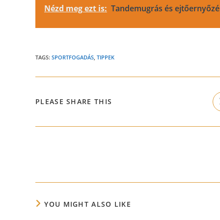
Nézd meg ezt is:
Tandemugrás és ejtőernyőzé
TAGS:
SPORTFOGADÁS
,
TIPPEK
SHARE
PLEASE SHARE THIS
THIS
CONTENT
Read
more
articles
YOU MIGHT ALSO LIKE