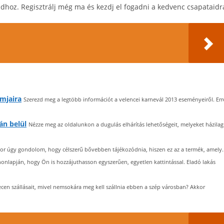
idhoz. Regisztrálj még ma és kezdj el fogadni a kedvenc csapataidr
amjaira
Szerezd meg a legtöbb információt a velencei karnevál 2013 eseményeiről. Err
án belül
Nézze meg az oldalunkon a dugulás elhárítás lehetőségeit, melyeket házilag
or úgy gondolom, hogy célszerű bővebben tájékozódnia, hiszen ez az a termék, amely..
 honlapján, hogy Ön is hozzájuthasson egyszerűen, egyetlen kattintással. Eladó lakás
en szállásait, mivel nemsokára meg kell szállnia ebben a szép városban? Akkor