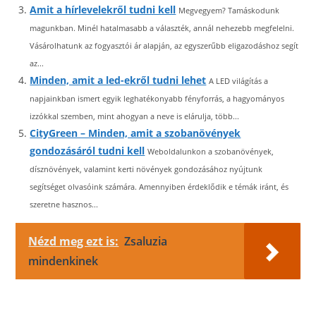
Amit a hírlevelekről tudni kell
Megvegyem? Tamáskodunk
magunkban. Minél hatalmasabb a választék, annál nehezebb megfelelni.
Vásárolhatunk az fogyasztói ár alapján, az egyszerűbb eligazodáshoz segít
az...
Minden, amit a led-ekről tudni lehet
A LED világítás a
napjainkban ismert egyik leghatékonyabb fényforrás, a hagyományos
izzókkal szemben, mint ahogyan a neve is elárulja, több...
CityGreen – Minden, amit a szobanövények
gondozásáról tudni kell
Weboldalunkon a szobanövények,
dísznövények, valamint kerti növények gondozásához nyújtunk
segítséget olvasóink számára. Amennyiben érdeklődik e témák iránt, és
szeretne hasznos...
Nézd meg ezt is:
Zsaluzia
mindenkinek