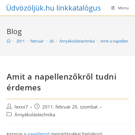
Skip
Üdvözöljük.hu linkkatalógus
Menu
to
content
Blog
>
2011
>
február
>
26
>
Árnyékolástechnika
>
Amit a napellenzők
Amit a napellenzőkről tudni
érdemes
Post
Post
lexxx7
2011. február 26. szombat
author:
published:
Post
Árnyékolástechnika
category:
Keresse a
napellenző
megoldásokkal foglalkozó