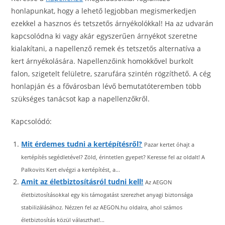
honlapunkat, hogy a lehető legjobban megismerkedjen
ezekkel a hasznos és tetszetős árnyékolókkal! Ha az udvarán
kapcsolódna ki vagy akár egyszerűen árnyékot szeretne
kialakítani, a napellenző remek és tetszetős alternatíva a
kert árnyékolására. Napellenzőink homokkővel burkolt
falon, szigetelt felületre, szarufára szintén rögzíthető. A cég
honlapján és a fővárosban lévő bemutatóteremben több
szükséges tanácsot kap a napellenzőkről.
Kapcsolódó:
Mit érdemes tudni a kertépítésről?
Pazar kertet óhajt a
kertépítés segédletével? Zöld, érintetlen gyepet? Keresse fel az oldalt! A
Palkovits Kert elvégzi a kertépítést, a...
Amit az életbiztosításról tudni kell!
Az AEGON
életbiztosításokkal egy kis támogatást szerezhet anyagi biztonsága
stabilizálásához. Nézzen fel az AEGON.hu oldalra, ahol számos
életbiztosítás közül választhat!...