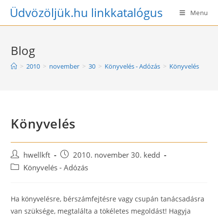
Skip
Üdvözöljük.hu linkkatalógus
Menu
to
content
Blog
>
2010
>
november
>
30
>
Könyvelés - Adózás
>
Könyvelés
Könyvelés
Post
Post
hwellkft
2010. november 30. kedd
author:
published:
Post
Könyvelés - Adózás
category:
Ha könyvelésre, bérszámfejtésre vagy csupán tanácsadásra
van szüksége, megtalálta a tökéletes megoldást! Hagyja