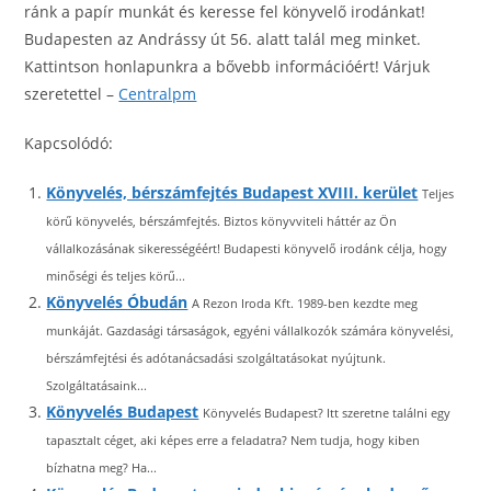
ránk a papír munkát és keresse fel könyvelő irodánkat!
Budapesten az Andrássy út 56. alatt talál meg minket.
Kattintson honlapunkra a bővebb információért! Várjuk
szeretettel –
Centralpm
Kapcsolódó:
Könyvelés, bérszámfejtés Budapest XVIII. kerület
Teljes
körű könyvelés, bérszámfejtés. Biztos könyvviteli háttér az Ön
vállalkozásának sikerességéért! Budapesti könyvelő irodánk célja, hogy
minőségi és teljes körű...
Könyvelés Óbudán
A Rezon Iroda Kft. 1989-ben kezdte meg
munkáját. Gazdasági társaságok, egyéni vállalkozók számára könyvelési,
bérszámfejtési és adótanácsadási szolgáltatásokat nyújtunk.
Szolgáltatásaink...
Könyvelés Budapest
Könyvelés Budapest? Itt szeretne találni egy
tapasztalt céget, aki képes erre a feladatra? Nem tudja, hogy kiben
bízhatna meg? Ha...