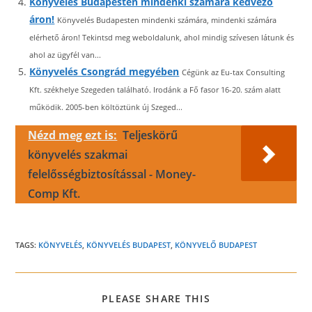
Könyvelés Budapesten mindenki számára kedvező
áron!
Könyvelés Budapesten mindenki számára, mindenki számára
elérhető áron! Tekintsd meg weboldalunk, ahol mindig szívesen látunk és
ahol az ügyfél van...
Könyvelés Csongrád megyében
Cégünk az Eu-tax Consulting
Kft. székhelye Szegeden található. Irodánk a Fő fasor 16-20. szám alatt
működik. 2005-ben költöztünk új Szeged...
Nézd meg ezt is:
Teljeskörű
könyvelés szakmai
felelősségbiztosítással - Money-
Comp Kft.
TAGS:
KÖNYVELÉS
,
KÖNYVELÉS BUDAPEST
,
KÖNYVELŐ BUDAPEST
SHARE
PLEASE SHARE THIS
THIS