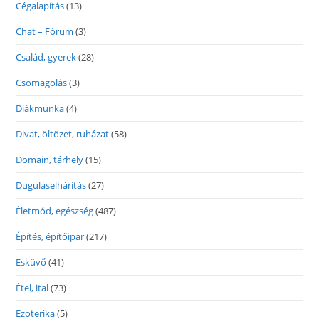
Cégalapítás
(13)
Chat – Fórum
(3)
Család, gyerek
(28)
Csomagolás
(3)
Diákmunka
(4)
Divat, öltözet, ruházat
(58)
Domain, tárhely
(15)
Duguláselhárítás
(27)
Életmód, egészség
(487)
Építés, építőipar
(217)
Esküvő
(41)
Étel, ital
(73)
Ezoterika
(5)