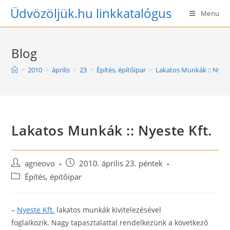
Skip
Üdvözöljük.hu linkkatalógus
Menu
to
content
Blog
>
2010
>
április
>
23
>
Építés, építőipar
>
Lakatos Munkák :: Nyest
Lakatos Munkák :: Nyeste Kft.
Post
Post
agneovo
2010. április 23. péntek
author:
published:
Post
Építés, építőipar
category:
–
Nyeste Kft.
lakatos munkák kivitelezésével
foglalkozik. Nagy tapasztalattal rendelkezünk a következő