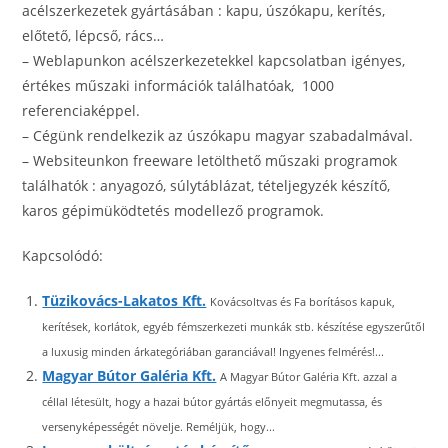
acélszerkezetek gyártásában : kapu, úszókapu, kerítés,
előtető, lépcső, rács…
– Weblapunkon acélszerkezetekkel kapcsolatban igényes,
értékes műszaki információk találhatóak, 1000
referenciaképpel.
– Cégünk rendelkezik az úszókapu magyar szabadalmával.
– Websiteunkon freeware letölthető műszaki programok
találhatók : anyagozó, súlytáblázat, tételjegyzék készítő,
karos gépimüködtetés modellező programok.
Kapcsolódó:
Tüzikovács-Lakatos Kft.
Kovácsoltvas és Fa borításos kapuk,
kerítések, korlátok, egyéb fémszerkezeti munkák stb. készítése egyszerűtől
a luxusig minden árkategóriában garanciával! Ingyenes felmérés!...
Magyar Bútor Galéria Kft.
A Magyar Bútor Galéria Kft. azzal a
céllal létesült, hogy a hazai bútor gyártás előnyeit megmutassa, és
versenyképességét növelje. Reméljük, hogy...