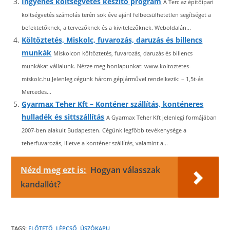
Ingyenes költségvetés készítő program
A Terc az építőipari
költségvetés számolás terén sok éve ajánl felbecsülhetetlen segítséget a
befektetőknek, a tervezőknek és a kivitelezőknek. Weboldalán...
Költöztetés, Miskolc, fuvarozás, daruzás és billencs
munkák
Miskolcon költöztetés, fuvarozás, daruzás és billencs
munkákat vállalunk. Nézze meg honlapunkat: www.koltoztetes-
miskolc.hu Jelenleg cégünk három gépjárművel rendelkezik: – 1,5t-ás
Mercedes...
Gyarmax Teher Kft – Konténer szállítás, konténeres
hulladék és sittszállítás
A Gyarmax Teher Kft jelenlegi formájában
2007-ben alakult Budapesten. Cégünk legfőbb tevékenysége a
teherfuvarozás, illetve a konténer szállítás, valamint a...
Nézd meg ezt is:
Hogyan válasszak
kandallót?
TAGS:
ELŐTETŐ
,
LÉPCSŐ
,
ÚSZÓKAPU