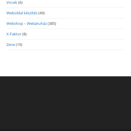
Viccek
(6)
Weboldal készítés
(49)
Webshop – Webáruház
(385)
X-Faktor
(8)
Zene
(19)