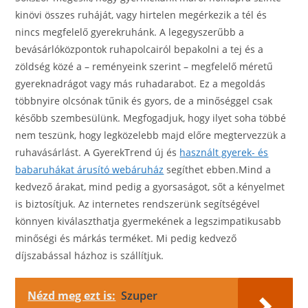
kinövi összes ruháját, vagy hirtelen megérkezik a tél és
nincs megfelelő gyerekruhánk. A legegyszerűbb a
bevásárlóközpontok ruhapolcairól bepakolni a tej és a
zöldség közé a – reményeink szerint – megfelelő méretű
gyereknadrágot vagy más ruhadarabot. Ez a megoldás
többnyire olcsónak tűnik és gyors, de a minőséggel csak
később szembesülünk. Megfogadjuk, hogy ilyet soha többé
nem teszünk, hogy legközelebb majd előre megtervezzük a
ruhavásárlást. A GyerekTrend új és
használt gyerek- és
babaruhákat árusító webáruház
segíthet ebben.Mind a
kedvező árakat, mind pedig a gyorsaságot, sőt a kényelmet
is biztosítjuk. Az internetes rendszerünk segítségével
könnyen kiválaszthatja gyermekének a legszimpatikusabb
minőségi és márkás terméket. Mi pedig kedvező
díjszabással házhoz is szállítjuk.
Nézd meg ezt is:
Szuper