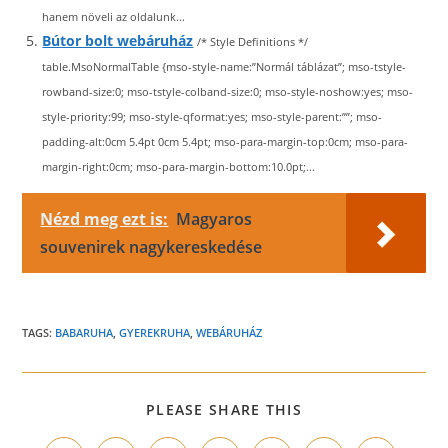
hanem növeli az oldalunk...
Bútor bolt webáruház
/* Style Definitions */
table.MsoNormalTable {mso-style-name:”Normál táblázat”; mso-tstyle-
rowband-size:0; mso-tstyle-colband-size:0; mso-style-noshow:yes; mso-
style-priority:99; mso-style-qformat:yes; mso-style-parent:””; mso-
padding-alt:0cm 5.4pt 0cm 5.4pt; mso-para-margin-top:0cm; mso-para-
margin-right:0cm; mso-para-margin-bottom:10.0pt;...
Nézd meg ezt is:
Magyaros
souvenirek nagykereskedése
TAGS:
BABARUHA
,
GYEREKRUHA
,
WEBÁRUHÁZ
SHARE
PLEASE SHARE THIS
THIS
CONTENT