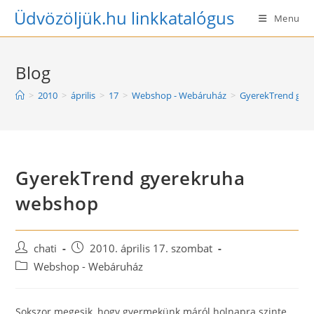
Skip
Üdvözöljük.hu linkkatalógus
Menu
to
content
Blog
>
2010
>
április
>
17
>
Webshop - Webáruház
>
GyerekTrend gye
GyerekTrend gyerekruha
webshop
Post
Post
chati
2010. április 17. szombat
author:
published:
Post
Webshop - Webáruház
category:
Sokszor megesik, hogy gyermekünk máról holnapra szinte