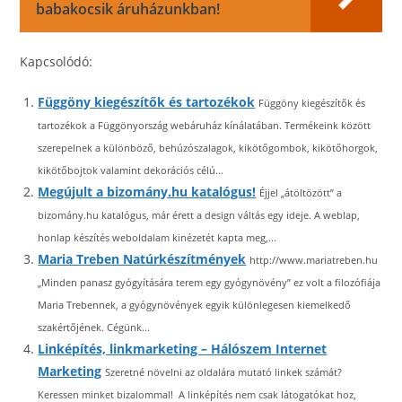
babakocsik áruházunkban!
Kapcsolódó:
Függöny kiegészítők és tartozékok
Függöny kiegészítők és
tartozékok a Függönyország webáruház kínálatában. Termékeink között
szerepelnek a különböző, behúzószalagok, kikötőgombok, kikötőhorgok,
kikötőbojtok valamint dekorációs célú...
Megújult a bizomány.hu katalógus!
Éjjel „átöltözött” a
bizomány.hu katalógus, már érett a design váltás egy ideje. A weblap,
honlap készítés weboldalam kinézetét kapta meg,...
Maria Treben Natúrkészítmények
http://www.mariatreben.hu
„Minden panasz gyógyítására terem egy gyógynövény” ez volt a filozófiája
Maria Trebennek, a gyógynövények egyik különlegesen kiemelkedő
szakértőjének. Cégünk...
Linképítés, linkmarketing – Hálószem Internet
Marketing
Szeretné növelni az oldalára mutató linkek számát?
Keressen minket bizalommal! A linképítés nem csak látogatókat hoz,