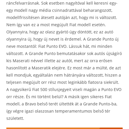
ráncfelvarrásnak. Sok esetben nagyítóval kell keresni egy-
egy modell nagy média csinnadrattával beharangozott,
modellfrissítésen átesett autóján azt, hogy mi is változott.
Nem így van ez a most megújult Fiat modell esetén.
Olyannyira, hogy az olasz gyártó úgy döntött, ez az autó
olyannyira új, hogy új nevet is érdemel. A Grande Punto új
neve mostantól: Fiat Punto EVO. Lássuk hát, mi minden
változott. A Grande Punto bemutatásakor sok autós újságíró
kis Maserati névvel illette az autót, mert az orra erősen
hasonlított a Maseratik elejére. Ez most már a múlté, de azt
kell mondjuk, egyáltalán nem hátrányára változott, hiszen a
teljesen megújult orr rész most leginkább fiatosra siekrült.
A nagysikerű Fiat 500 stílusjegyeit viseli magán a Punto EVO
orr része. És mi történt belül? A másik igen sikeres Fiat
modell, a Bravo belső terét ültették át a Grande Punto-ba,
így végre igazi olaszosan temperamentumos belső tér
született.