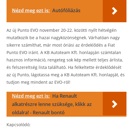
Nézd meg ezt is:
Autófóliázás
Az új Punto EVO november 20-22. közötti nyílt hétvégén
mutatkozik be a hazai nagyközönségnek. Várhatóan nagy
sikerre számíthat, már most óriási az érdeklődés a Fiat
Punto EVO iránt. A KB Autoteam Kft. honlapján számtalan
hasznos információ, rengeteg sok kép mellett teljes árlista,
és felszereltség lista található. Ha felkeltette érdeklődését
az új Punto, lágotassa meg a KB Autoteam Kft. honlapját, és
tudjon meg mindent az EVO-ról!
Nézd meg ezt is:
Ha Renault
alkatrészre lenne szüksége, klikk az
oldalra! - Renault bontó
Kapcsolódó: