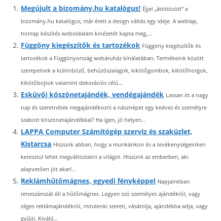
Megújult a bizomány.hu katalógus!
Éjjel „átöltözött” a
bizomány.hu katalógus, már érett a design váltás egy ideje. A weblap,
honlap készítés weboldalam kinézetét kapta meg,...
Függöny kiegészítők és tartozékok
Függöny kiegészítők és
tartozékok a Függönyország webáruház kínálatában. Termékeink között
szerepelnek a különböző, behúzószalagok, kikötőgombok, kikötőhorgok,
kikötőbojtok valamint dekorációs célú...
Esküvői köszönetajándék, vendégajándék
Lassan itt a nagy
nap és szeretnétek megajándékozni a násznépet egy kedves és személyre
szabott köszönetajándékkal? Ha igen, jó helyen...
LAPPA Computer Számítógép szerviz és szaküzlet,
Kistarcsa
Hiszünk abban, hogy a munkánkon és a tevékenységeinken
keresztül lehet megváltoztatni a világot. Hiszünk az emberben, aki
alapvetően jót akar!...
Reklámhűtőmágnes, egyedi fényképpel
Napjainkban
reneszánszát éli a hűtőmágnes. Legyen szó személyes ajándékról, vagy
céges reklámajándékról, mindenki szereti, vásárolja, ajándékba adja, vagy
gyűjti. Kiváló...