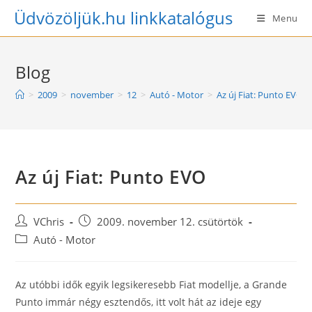
Skip
Üdvözöljük.hu linkkatalógus
Menu
to
content
Blog
>
2009
>
november
>
12
>
Autó - Motor
>
Az új Fiat: Punto EVO
Az új Fiat: Punto EVO
Post
Post
VChris
2009. november 12. csütörtök
author:
published:
Post
Autó - Motor
category:
Az utóbbi idők egyik legsikeresebb Fiat modellje, a Grande
Punto immár négy esztendős, itt volt hát az ideje egy