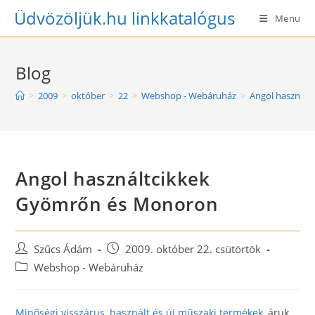
Skip
Üdvözöljük.hu linkkatalógus
Menu
to
content
Blog
>
2009
>
október
>
22
>
Webshop - Webáruház
>
Angol használ
Angol használtcikkek
Gyömrőn és Monoron
Post
Post
Szűcs Ádám
2009. október 22. csütörtök
author:
published:
Post
Webshop - Webáruház
category:
Minőségi visszárus, használt és új műszaki termékek
, áruk