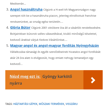
Mediterrán...
Angol használtruha
Cégünk a H-well kft Magyarországon nagy
szerepet tölt be a használtruha piacon, jelenleg elindítottuk franchise
rendszerünket, az ország egész területén....
Glória Bútor
Cégünk 2001 októbere óta áll a vásárlók rendelkezésére.
Boltjainkban bútorok széles választékával, kiváló minőségű készlettel,
kedvező árakkal várjuk Kedves Vásárlóinkat....
Magyar-angol és angol-magyar fordítás Nyíregyházán
Vállalkozása társasági és egyéb szerződéseinek hivatalos angol fordítását
akár 24 óra alatt is elvégezzük, hogy emiatt nehogy lemaradjon egy
kedvező...
Nézd meg ezt is:
Gyöngy karkötő
nyárra
TAGS:
HÁZTARTÁSI GÉPEK
,
MŰSZAKI TERMÉKEK
,
VISSZÁRU