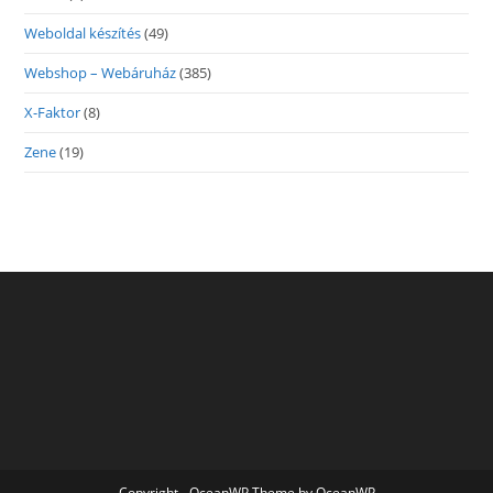
Weboldal készítés
(49)
Webshop – Webáruház
(385)
X-Faktor
(8)
Zene
(19)
Copyright - OceanWP Theme by OceanWP