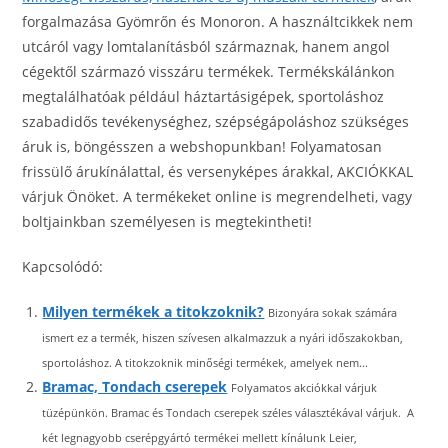
forgalmazása Gyömrőn és Monoron. A használtcikkek nem
utcáról vagy lomtalanításból származnak, hanem angol
cégektől származó visszáru termékek. Termékskálánkon
megtalálhatóak például háztartásigépek, sportoláshoz
szabadidős tevékenységhez, szépségápoláshoz szükséges
áruk is, böngésszen a webshopunkban! Folyamatosan
frissülő árukínálattal, és versenyképes árakkal, AKCIÓKKAL
várjuk Önöket. A termékeket online is megrendelheti, vagy
boltjainkban személyesen is megtekintheti!
Kapcsolódó:
Milyen termékek a titokzoknik?
Bizonyára sokak számára
ismert ez a termék, hiszen szívesen alkalmazzuk a nyári időszakokban,
sportoláshoz. A titokzoknik minőségi termékek, amelyek nem...
Bramac, Tondach cserepek
Folyamatos akciókkal várjuk
tüzépünkön. Bramac és Tondach cserepek széles választékával várjuk. A
két legnagyobb cserépgyártó termékei mellett kínálunk Leier,