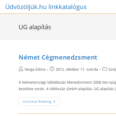
Skip
Üdvözöljük.hu linkkatalógus
to
content
UG alapítás
Német Cégmenedzsment
Post
Post
Post
Varga Edina
2012. október 17. szerda
Szol
author:
published:
categor
A Németországi Vállalkozás Menedzsment 2008 óta nyújt p
kezelése során. A többszáz GmbH alapítás, UG alapítás 
Német
Continue Reading
Cégmenedzsment