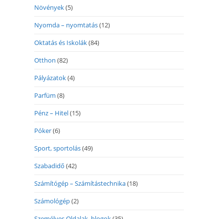
Növények
(5)
Nyomda – nyomtatás
(12)
Oktatás és Iskolák
(84)
Otthon
(82)
Pályázatok
(4)
Parfüm
(8)
Pénz – Hitel
(15)
Póker
(6)
Sport, sportolás
(49)
Szabadidő
(42)
Számítógép – Számítástechnika
(18)
Számológép
(2)
Személyes Oldalak, blogok
(35)