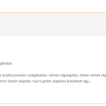
gáltatás
y:
rofesszionális szolgáltatást, német cégalapítás, illetve német cé
(mini GmbH alapítás 1euro gmbh alapítás) kialakított egy…