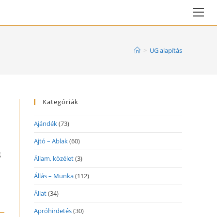
Vie
web
Me
>
UG alapítás
Kategóriák
Ajándék
(73)
Ajtó – Ablak
(60)
g
Állam, közélet
(3)
Állás – Munka
(112)
Állat
(34)
Apróhirdetés
(30)