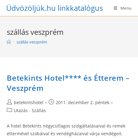
Skip
Üdvözöljük.hu linkkatalógus
Menu
to
content
szállás veszprém
>
szállás veszprém
Betekints Hotel**** és Étterem –
Veszprém
Post
Post
betekintshotel
2011. december 2. péntek
author:
published:
Post
Utazás - Szállás
category:
A hotel Betekints négycsillagos szolgáltatásaival és remek
éttermével szobáival és vendégházaival várja vendégeit.