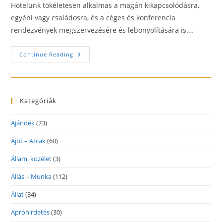
Hotelünk tökéletesen alkalmas a magán kikapcsolódásra,
egyéni vagy családosra, és a céges és konferencia
rendezvények megszervezésére és lebonyolítására is.…
Betekints
Continue Reading
Hotel****
És
Étterem
–
Veszprém
Kategóriák
Ajándék
(73)
Ajtó – Ablak
(60)
Állam, közélet
(3)
Állás – Munka
(112)
Állat
(34)
Apróhirdetés
(30)