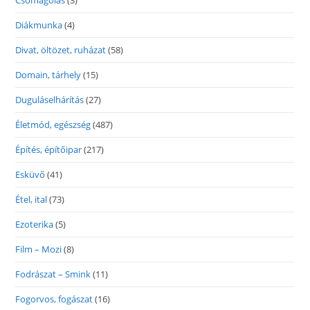
Csomagolás
(3)
Diákmunka
(4)
Divat, öltözet, ruházat
(58)
Domain, tárhely
(15)
Duguláselhárítás
(27)
Életmód, egészség
(487)
Építés, építőipar
(217)
Esküvő
(41)
Étel, ital
(73)
Ezoterika
(5)
Film – Mozi
(8)
Fodrászat – Smink
(11)
Fogorvos, fogászat
(16)