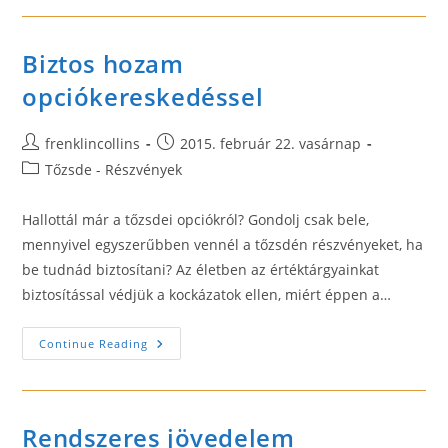
Biztos hozam
opciókereskedéssel
Post
Post
frenklincollins
2015. február 22. vasárnap
author:
published:
Post
Tőzsde - Részvények
category:
Hallottál már a tőzsdei opciókról? Gondolj csak bele,
mennyivel egyszerűbben vennél a tőzsdén részvényeket, ha
be tudnád biztosítani? Az életben az értéktárgyainkat
biztosítással védjük a kockázatok ellen, miért éppen a…
Biztos
Continue Reading
Hozam
Opciókereskedéssel
Rendszeres jövedelem