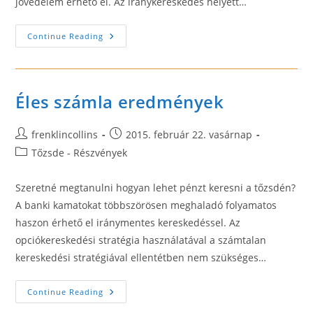
jövedelem érhető el. Az iránykereskedés helyett…
Opciókereskedés
Continue Reading
Bemutatása
Éles számla eredmények
Post
Post
frenklincollins
2015. február 22. vasárnap
author:
published:
Post
Tőzsde - Részvények
category:
Szeretné megtanulni hogyan lehet pénzt keresni a tőzsdén?
A banki kamatokat többszörösen meghaladó folyamatos
haszon érhető el iránymentes kereskedéssel. Az
opciókereskedési stratégia használatával a számtalan
kereskedési stratégiával ellentétben nem szükséges…
Éles
Continue Reading
Számla
Eredmények