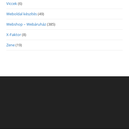
Viccek
(6)
Weboldal készítés
(49)
Webshop – Webáruház
(385)
X-Faktor
(8)
Zene
(19)