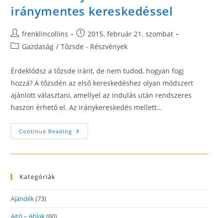
iránymentes kereskedéssel
Post
Post
frenklincollins
2015. február 21. szombat
author:
published:
Post
Gazdaság
/
Tőzsde - Részvények
category:
Érdeklődsz a tőzsde iránt, de nem tudod, hogyan fogj
hozzá? A tőzsdén az első kereskedéshez olyan módszert
ajánlott választani, amellyel az indulás után rendszeres
haszon érhető el. Az iránykereskedés mellett…
Rendszeres
Continue Reading
Jövedelem
Iránymentes
Kereskedéssel
Kategóriák
Ajándék
(73)
Ajtó – Ablak
(60)