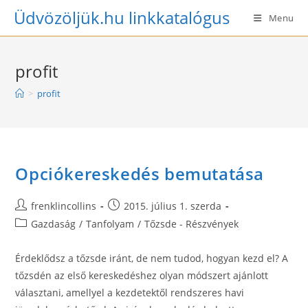
Skip
Üdvözöljük.hu linkkatalógus
Menu
to
content
profit
>
profit
Opciókereskedés bemutatása
Post
Post
frenklincollins
2015. július 1. szerda
author:
published:
Post
Gazdaság
/
Tanfolyam
/
Tőzsde - Részvények
category:
Érdeklődsz a tőzsde iránt, de nem tudod, hogyan kezd el? A
tőzsdén az első kereskedéshez olyan módszert ajánlott
választani, amellyel a kezdetektől rendszeres havi