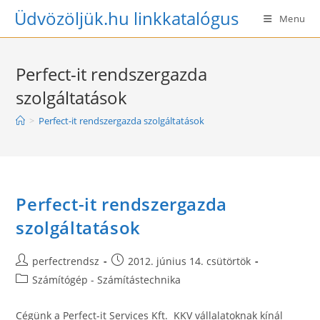
Skip
Üdvözöljük.hu linkkatalógus
Menu
to
content
Perfect-it rendszergazda
szolgáltatások
>
Perfect-it rendszergazda szolgáltatások
Perfect-it rendszergazda
szolgáltatások
Post
Post
perfectrendsz
2012. június 14. csütörtök
author:
published:
Post
Számítógép - Számítástechnika
category:
Cégünk a Perfect-it Services Kft. KKV vállalatoknak kínál