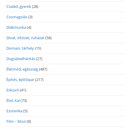
Család, gyerek
(28)
Csomagolás
(3)
Diákmunka
(4)
Divat, öltözet, ruházat
(58)
Domain, tárhely
(15)
Duguláselhárítás
(27)
Életmód, egészség
(487)
Építés, építőipar
(217)
Esküvő
(41)
Étel, ital
(73)
Ezoterika
(5)
Film – Mozi
(8)