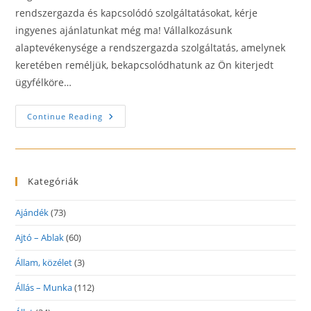
rendszergazda és kapcsolódó szolgáltatásokat, kérje
ingyenes ajánlatunkat még ma! Vállalkozásunk
alaptevékenysége a rendszergazda szolgáltatás, amelynek
keretében reméljük, bekapcsolódhatunk az Ön kiterjedt
ügyfélköre…
Perfect-
Continue Reading
It
Rendszergazda
Szolgáltatások
Kategóriák
Ajándék
(73)
Ajtó – Ablak
(60)
Állam, közélet
(3)
Állás – Munka
(112)