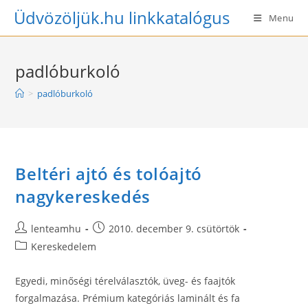
Skip
Üdvözöljük.hu linkkatalógus
Menu
to
content
padlóburkoló
>
padlóburkoló
Beltéri ajtó és tolóajtó
nagykereskedés
Post
Post
lenteamhu
2010. december 9. csütörtök
author:
published:
Post
Kereskedelem
category:
Egyedi, minőségi térelválasztók, üveg- és faajtók
forgalmazása. Prémium kategóriás laminált és fa