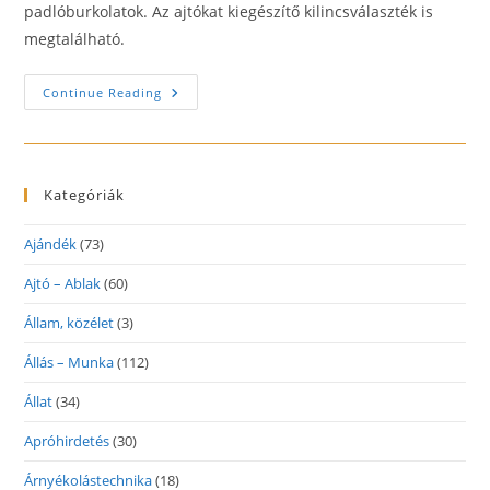
padlóburkolatok. Az ajtókat kiegészítő kilincsválaszték is
megtalálható.
Beltéri
Continue Reading
Ajtó
És
Tolóajtó
Nagykereskedés
Kategóriák
Ajándék
(73)
Ajtó – Ablak
(60)
Állam, közélet
(3)
Állás – Munka
(112)
Állat
(34)
Apróhirdetés
(30)
Árnyékolástechnika
(18)