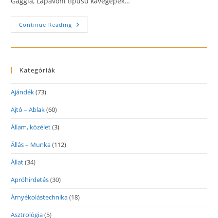
Gaggia, Lapavoni típusú kávégépek…
Kávégép
Continue Reading
Szerviz
Kategóriák
Ajándék
(73)
Ajtó – Ablak
(60)
Állam, közélet
(3)
Állás – Munka
(112)
Állat
(34)
Apróhirdetés
(30)
Árnyékolástechnika
(18)
Asztrológia
(5)