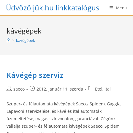
Skip
Üdvözöljük.hu linkkatalógus
Menu
to
content
kávégépek
>
kávégépek
Kávégép szerviz
Post
Post
Post
saeco
2012. január 11. szerda
Étel, ital
author:
published:
category:
Szuper- és félautomata kávégépek Saeco, Spidem, Gaggia,
Lapavoni szervizelése, és kávé és ital automaták
üzemeltetése, magas színvonalon, garanciával. Cégünk
vállalja szuper- és félautomata kávégépek Saeco, Spidem,