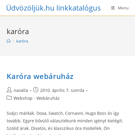
Skip
Üdvözöljük.hu linkkatalógus
Menu
to
content
karóra
>
karóra
Karóra webáruház
Post
Post
navalla
2010. április 7. szerda
author:
published:
Post
Webshop - Webáruház
category:
Svájci márkák. Doxa, Swatch, Cornavin, Hugo Boss és így
tovább. Egyre bővülő választékunk minden igényt kielégít.
Szolid árak. Divatos, és klasszikus óra modellek. Ön