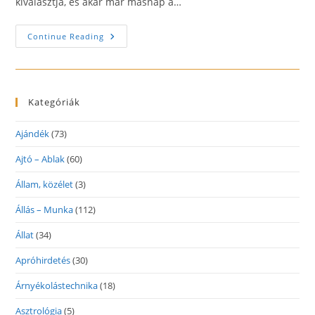
kiválasztja, és akár már másnap a…
Karóra
Continue Reading
Webáruház
Kategóriák
Ajándék
(73)
Ajtó – Ablak
(60)
Állam, közélet
(3)
Állás – Munka
(112)
Állat
(34)
Apróhirdetés
(30)
Árnyékolástechnika
(18)
Asztrológia
(5)