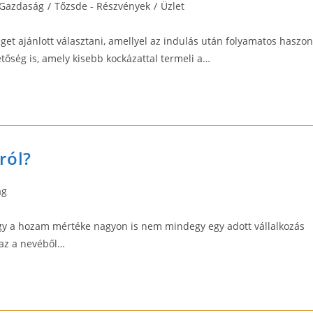
t
Gazdaság
/
Tőzsde - Részvények
/
Üzlet
egory:
et ajánlott választani, amellyel az indulás után folyamatos haszon
tőség is, amely kisebb kockázattal termeli a…
ról?
ág
hogy a hozam mértéke nagyon is nem mindegy egy adott vállalkozás
 az a nevéből…