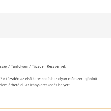
aság
/
Tanfolyam
/
Tőzsde - Részvények
:
l? A tőzsdén az első kereskedéshez olyan módszert ajánlott
delem érhető el. Az iránykereskedés helyett…