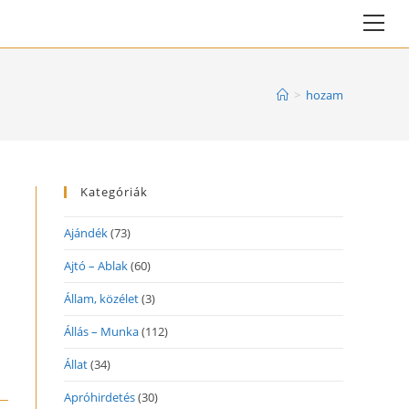
Vie
web
Me
>
hozam
Kategóriák
Ajándék
(73)
Ajtó – Ablak
(60)
Állam, közélet
(3)
Állás – Munka
(112)
Állat
(34)
Apróhirdetés
(30)