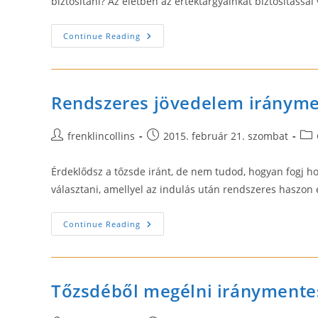
biztosítani? Az életben az értéktárgyainkat biztosítássa
Biztos
Continue Reading
Hozam
Opciókereskedéssel
Rendszeres jövedelem irányme
Post
Post
Pos
frenklincollins
2015. február 21. szombat
author:
published:
cat
Érdeklődsz a tőzsde iránt, de nem tudod, hogyan fogj h
választani, amellyel az indulás után rendszeres haszon 
Rendszeres
Continue Reading
Jövedelem
Iránymentes
Kereskedéssel
Tőzsdéből megélni iránymente