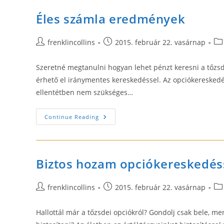
Éles számla eredmények
Post
Post
Pos
frenklincollins
2015. február 22. vasárnap
author:
published:
cat
Szeretné megtanulni hogyan lehet pénzt keresni a tőz
érhető el iránymentes kereskedéssel. Az opciókereskedés
ellentétben nem szükséges…
Éles
Continue Reading
Számla
Eredmények
Biztos hozam opciókereskedés
Post
Post
Pos
frenklincollins
2015. február 22. vasárnap
author:
published:
cat
Hallottál már a tőzsdei opciókról? Gondolj csak bele, 