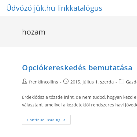
Skip
Üdvözöljük.hu linkkatalógus
to
content
hozam
Opciókereskedés bemutatása
Post
Post
Post
frenklincollins
2015. július 1. szerda
Gazd
author:
published:
category
Érdeklődsz a tőzsde iránt, de nem tudod, hogyan kezd e
választani, amellyel a kezdetektől rendszeres havi jöve
Opciókereskedés
Continue Reading
Bemutatása