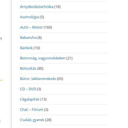
Árnyékolástechnika
(18)
Asztrológia
(5)
Autó – Motor
(160)
Babaruha
(8)
n
Bankok
(10)
Biztonság, vagyonvédelem
(21)
Biztosítás
(80)
Bútor, lakberendezés
(65)
CD – DVD
(3)
Cégalapítás
(13)
Chat – Fórum
(3)
Család, gyerek
(28)
d