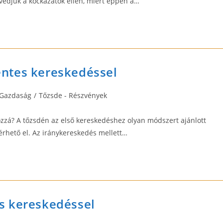
l védjük a kockázatok ellen, miért éppen a…
ntes kereskedéssel
t
Gazdaság
/
Tőzsde - Részvények
egory:
ozzá? A tőzsdén az első kereskedéshez olyan módszert ajánlott
érhető el. Az iránykereskedés mellett…
s kereskedéssel