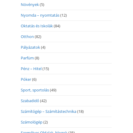
Növények
(5)
Nyomda – nyomtatás
(12)
Oktatás és Iskolák
(84)
Otthon
(82)
Pályázatok
(4)
Parfüm
(8)
Pénz – Hitel
(15)
Póker
(6)
Sport, sportolás
(49)
Szabadidő
(42)
Számítógép – Számítástechnika
(18)
Számológép
(2)
Személyes Oldalak, blogok
(35)