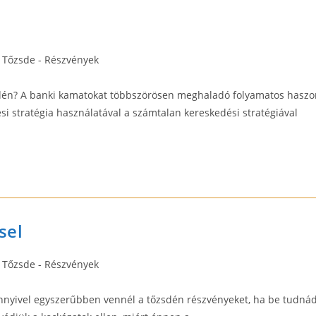
t
Tőzsde - Részvények
egory:
sdén? A banki kamatokat többszörösen meghaladó folyamatos haszo
i stratégia használatával a számtalan kereskedési stratégiával
sel
t
Tőzsde - Részvények
egory:
mennyivel egyszerűbben vennél a tőzsdén részvényeket, ha be tudná