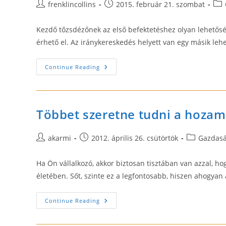
Post
Post
Pos
frenklincollins
2015. február 21. szombat
author:
published:
cat
Kezdő tőzsdézőnek az első befektetéshez olyan lehetőség
érhető el. Az iránykereskedés helyett van egy másik lehe
Tőzsdéből
Continue Reading
Megélni
Iránymentes
Kereskedéssel
Többet szeretne tudni a hozam
Post
Post
Post
akarmi
2012. április 26. csütörtök
Gazdas
author:
published:
category:
Ha Ön vállalkozó, akkor biztosan tisztában van azzal, 
életében. Sőt, szinte ez a legfontosabb, hiszen ahogyan
Többet
Continue Reading
Szeretne
Tudni
A